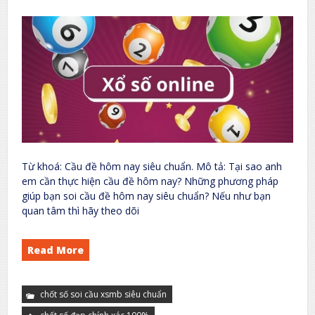
Từ khoá: Cầu đề hôm nay siêu chuẩn. Mô tả: Tại sao anh
em cần thực hiện cầu đề hôm nay? Những phương pháp
giúp bạn soi cầu đề hôm nay siêu chuẩn? Nếu như bạn
quan tâm thì hãy theo dõi
Read More
chốt số soi cầu xsmb siêu chuẩn