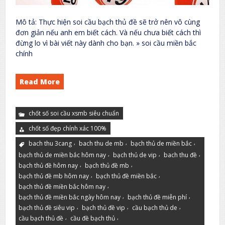
Mô tả: Thực hiện soi cầu bạch thủ đề sẽ trở nên vô cùng
đơn giản nếu anh em biết cách. Và nếu chưa biết cách thì
đừng lo vì bài viết này dành cho bạn. » soi cầu miền bắc
chính
Read More
chốt số soi cầu xsmb siêu chuẩn
chốt số đẹp chính xác 100%
,
,
,
bach thu 3cang
bach thu de mb
bạch thủ de miền bắc
,
,
,
bạch thủ de miền bắc hôm nay
bạch thủ de vip
bach thu đề
,
,
bạch thủ đề hôm nay
bạch thủ đề mb
,
,
bạch thủ đề mb hôm nay
bạch thủ đề miền bắc
,
bạch thủ đề miền bắc hôm nay
,
,
bạch thủ đề miền bắc ngày hôm nay
bạch thủ đề miễn phí
,
,
,
bạch thủ đề siêu vip
bạch thủ đề vip
cầu bạch thủ de
,
,
cầu bạch thủ đề
cầu đề bạch thủ