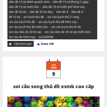
,
,
dàn đề 10 số đánh quanh năm
dàn đề 10 số khung 2 ngày
,
,
dàn đề 10 số miền bắc
dàn đề 10 số miễn phí hôm nay
,
,
,
,
dàn đề 30 số
dàn đề 30 số dep
dàn đề 4
dàn đề 6
,
,
,
đề 10 số
soi bạch thủ đề
soi cầu bạch thủ 3 càng
,
,
soi cầu bạch thủ đề
soi cầu bạch thủ đề hôm nay
,
,
soi cầu bạch thủ đề miền bắc
soi cầu bạch thủ lô de
,
,
soi cầu dàn de 20 số vip
soi cầu dàn de 20 số vip miễn bắc
,
soi cầu de hôm nay
soicầulôđề
View 241
188 bình luận
ở
soi
cầu
dàn
đề
8
con
xsmb
Th8
cao
2026
cấp
9
soi cầu song thủ đề xsmb cao cấp