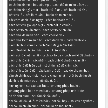
,
,
bạch thủ đề miền bắc siêu vip
bạch thủ đề miền bắc vip
,
,
,
bạch thủ đề ngày mai
bạch thủ lô đề
bắt bạch thủ đề
,
,
,
bắt cầu lô
bắt lô chuẩn
bat lo de mien bac
,
,
các cách đánh lô đề ngày
cách bắt bạch thủ lô
,
,
cách bắt cầu giải đặc biệt
cách bắt lô chuẩn
,
,
cách bắt lô chuẩn nhất
cách bắt lô đề chuẩn
,
,
cách chơi đề miền bắc
cách chơi lô đề
,
,
,
cách chơi lô tô miền bắc
cach danh de
cach danh lo
,
,
cach danh lo chuan
cách đánh đề giải đặc biệt
,
,
cách đánh lô chuẩn nhất
cách luận lô đề
,
,
,
cách soi lô chuẩn nhất
cach soi lo de
cách soi lô đề chuẩn
,
,
cách tính lô chính xác nhất
cách tính lô chuẩn xác nhất
,
,
cách tính lô đề hiệu quả
cách tính số đề chính xác
,
,
,
cách tính toán lô đề
cầu bạch thủ đề
cau de chuan nhat
,
,
,
cầu đề chính xác nhất
cau lo chuan nhat
chốt bạch thủ đề
,
,
danh lo de mien bac
đề đầu đuôi
,
,
kinh nghiem soi cau dac biet
phương pháp bắt lô
,
,
phuong phap lo de mien bac
phuong phap tinh lo de
,
,
số đề đầu đuôi
soi cầu đề đầu đuôi
,
,
,
soi cầu đề đầu đuôi miền bắc
soi cầu hay
soi cau hay nhat
,
,
soi cầu lô chuẩn nhất
soi cau lo de moi nhat