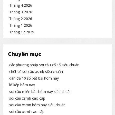
Tháng 4 2026
Tháng 3 2026
Tháng 2 2026
Tháng 1 2026
Tháng 12 2025
Chuyên mục
các phương pháp soi cầu xổ số siêu chuẩn
chốt số soi cầu xsmb siêu chuẩn
dàn đề 10 số bất bại hôm nay
lô kép hôm nay
soi cầu miền bắc hôm nay siêu chuẩn
soi cầu xsmb cao cấp
soi cầu xsmn hôm nay siêu chuẩn
soi cầu xsmt cao cấp