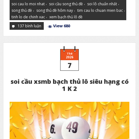
,
,
,
soi cau lo moi nhat
soi cầu song thủ đề
soi lô chuẩn nhất
,
,
,
song thủ đề
song thủ đề hôm nay
tim cau lo chuan mien bac
,
tinh lo de chinh xac
xem bạch thủ lô đề
View 680
137 bình luận
ở
soi
cầu
song
thủ
đề
xsmb
cao
Th8
cấp
2026
7
soi cầu xsmb bạch thủ lô siêu hạng có
1 K 2