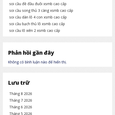
soi cầu đề đầu đuôi xsmb cao cấp
soi cầu song thủ 3 càng xsmb cao cấp
soi cầu dàn lô 4 con xsmb cao cấp
soi cầu bạch thủ lô xsmb cao cấp
soi cầu lô xiên 2 xsmb cao cấp
Phản hồi gần đây
Không có bình luận nào để hiển thị.
Lưu trữ
Tháng 8 2026
Tháng 7 2026
Tháng 6 2026
Tháng 5 2026