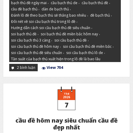
,
,
,
bạch thủ đề ngày mai
cầu bạch thủ de
cầu bạch thủ đề
,
,
cầu đề bạch thủ
dàn de bạch thủ
,
,
Đánh lô đề theo bạch thù sẽ thắng bao nhiêu
đề bạch thủ
,
Đôi nét về soi cầu bạch thủ trong lô đề
,
Hướng dẫn cách soi cầu bạch thủ đề siêu chuẩn
,
,
soi bạch thủ đề
soi bạch thủ đề miền bắc hôm nay
,
,
soi cầu bạch thủ 3 càng
soi cầu bạch thủ đề
,
,
soi cầu bạch thủ đề hôm nay
soi cầu bạch thủ đề miền bắc
,
,
soi cầu bạch thủ đề siêu chuẩn
soi cầu bạch thủ lô de
Tần suất của bạch thủ xuất hiện trong lô đề là bao lâu
View 704
2 bình luận
ở
soi
cầu
bạch
thủ
đề
siêu
chuẩn
Th8
AE
2026
vào
7
xem
cầu đề hôm nay siêu chuẩn cầu đề
đẹp nhất