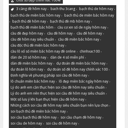
chốt số đẹp chính xác 100%
,
,
,
3 càng đề hôm nay
bach thu 3cang
bạch thủ de hôm nay
,
bạch thủ de miền bắc hôm nay
bach thủ de miền bắc hôm nay
,
,
,
bạch thủ đề hôm nay
bạch thủ đề mb hôm nay
,
,
bạch thủ đề miền bắc hôm
cầu cơ xin số de ngày hôm nay
,
,
,
cầu đề đẹp hôm nay
cầu đề hôm nay
cầu đê hôm nay
,
,
cầu đề hôm nay siêu chuẩn
cầu đề miền bắc hôm nay
,
cầu độc thủ đề miền bắc hôm nay
,
,
cầu lô xổ số miền bắc hôm nay đề online
chinhxac100
,
,
dàn de 20 số hôm nay
dàn de 4 số miễn phí
,
,
dàn đề miền bắc hôm nay
dự đoán đề miền bắc hôm nay
,
,
dự đoán lô hôm nay
dự đoán số đề hôm nay chính xác 100
,
Định nghĩa về phương pháp soi cầu đề hôm nay
,
,
lô chuẩn miền bắc hôm nay
lô đẹp miền bắc ngày hôm nay
,
Lý do anh em cần thực hiện soi cầu đề hôm nay siêu chuẩn
,
Lý do anh em nên thực hiện soi cầu đề hôm nay siêu chuẩn
,
Một số lưu ý khi bạn thực hiện cầu đề hôm nay
,
Những cách soi cầu đề hôm nay siêu chuẩn bạn nên lựa chọn
,
soi bạch thủ đề miền bắc hôm nay
,
,
soi cầu bạch thủ đề hôm nay
soi cầu chạm đề hôm nay
,
,
soi cầu de hôm nay
soi cầu đề hôm nay