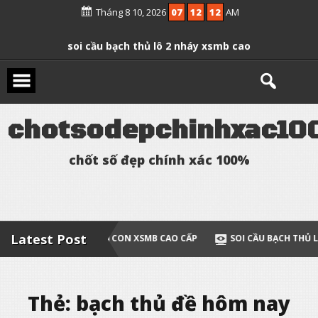
soi cầu lô xiên 2 xsmb cao cấp
Skip
Tháng 8 10, 2026
07
12
13
AM
to
soi cầu bạch thủ lô kép xsmb cao cấp
content
soi cầu dàn đề 8 con xsmb cao cấp
soi cầu bạch thủ lô 2 nháy xsmb cao
cấp
soi cầu dàn lô 6 con xsmb cao cấp
c
h
o
t
s
o
d
e
p
c
h
i
n
h
x
a
c
1
0
soi cầu song thủ đề xsmb cao cấp
c
h
ố
t
s
ố
đ
ẹ
p
c
h
í
n
h
x
á
c
1
0
0
%
Latest Post
 CON XSMB CAO CẤP
SOI CẦU BẠCH THỦ LÔ XSMB CAO CẤP
SO
Thẻ:
bạch thủ đề hôm nay