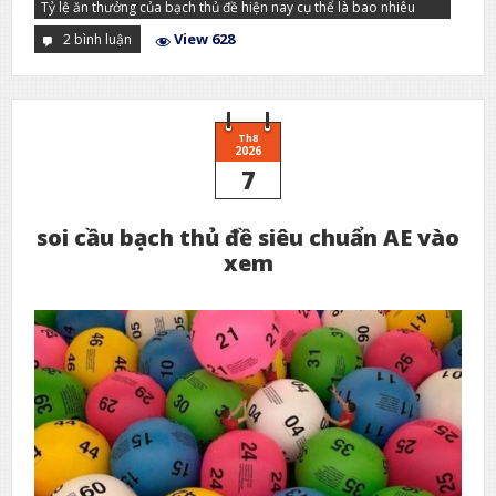
Tỷ lệ ăn thưởng của bạch thủ đề hiện nay cụ thể là bao nhiêu
View 628
2 bình luận
ở
chốt
cầu
bạch
thủ
đề
chính
xác
Th8
nhất
2026
cầu
7
víp
soi cầu bạch thủ đề siêu chuẩn AE vào
xem