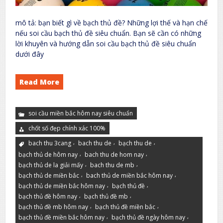
mô tả: bạn biết gì về bạch thủ đề? Những lợi thế và hạn chế
nếu soi cầu bạch thủ đề siêu chuẩn. Bạn sẽ cần có những
lời khuyên và hướng dẫn soi cầu bạch thủ đề siêu chuẩn
dưới đây
Read More
soi cầu miền bắc hôm nay siêu chuẩn
chốt số đẹp chính xác 100%
,
,
,
bach thu 3cang
bach thu de
bạch thu de
,
,
bạch thủ de hôm nay
bach thu de hom nay
,
,
bạch thủ de la giải mấy
bach thu de mb
,
,
bạch thủ de miền bắc
bach thủ de miền bắc hôm nay
,
,
bạch thủ de miền bắc hôm nay
bạch thủ đề
,
,
bạch thủ đề hôm nay
bạch thủ đề mb
,
,
bạch thủ đề mb hôm nay
bạch thủ đề miền bắc
,
,
bạch thủ đề miền bắc hôm nay
bạch thủ đề ngày hôm nay