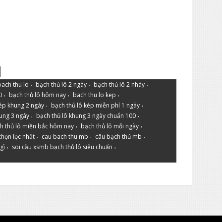
,
,
,
bach thu lo
bạch thủ lô 2 ngày
bạch thủ lô 2 nháy
,
,
,
0
bạch thủ lô hôm nay
bach thu lo kep
,
,
kép khung 2 ngày
bạch thủ lô kép miễn phí 1 ngày
,
,
hung 3 ngày
bạch thủ lô khung 3 ngày chuẩn 100
,
,
h thủ lô miền bắc hôm nay
bạch thủ lô mỗi ngày
,
,
,
chọn lọc nhất
cau bach thu mb
câu bạch thủ mb
,
,
gì
soi cầu xsmb bạch thủ lô siêu chuẩn