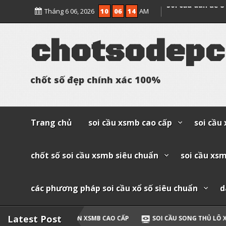
Skip
Tháng 6 06, 2026
10
06
15
AM
to
soi cầu dàn đề 
content
soi cầu bạch th
c
h
o
t
s
o
d
e
p
c
soi cầu lô xiên 
c
h
ố
t
s
ố
đ
ẹ
p
c
h
í
n
h
x
á
c
1
0
0
%
Trang chủ
soi cầu xsmb cao cấp
soi cầu
chốt số soi cầu xsmb siêu chuẩn
soi cầu xs
các phương pháp soi cầu xổ số siêu chuẩn
d
Latest Post
 ĐỀ 4 CON XSMB CAO CẤP
SOI CẦU SONG THỦ LÔ XSMB CAO CẤP