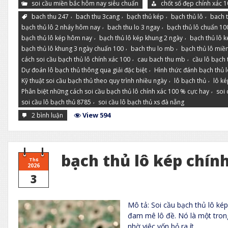
soi cầu miền bắc hôm nay siêu chuẩn
chốt số đẹp chính xác 
,
,
,
,
bach thu 247
bach thu 3cang
bạch thủ kép
bạch thủ lô
bach t
,
,
bạch thủ lô 2 nháy hôm nay
bach thu lo 3 ngay
bạch thủ lô chuẩn 10
,
,
bạch thủ lô kép hôm nay
bạch thủ lô kép khung 2 ngày
bạch thủ lô 
,
,
bạch thủ lô khung 3 ngày chuẩn 100
bach thu lo mb
bạch thủ lô miề
,
,
cách soi cầu bạch thủ lô chính xác 100
cau bach thu mb
cầu lô bạch 
,
Dự đoán lô bạch thủ thông qua giải đặc biệt
Hình thức đánh bạch thủ 
,
,
Kỹ thuật soi cầu bạch thủ theo quy trình nhiều ngày
lô bạch thủ
lô k
,
Phân biệt những cách soi cầu bạch thủ lô chính xác 100 % cực hay
soi 
,
soi cầu lô bạch thủ 8785
soi cầu lô bạch thủ xs đà nẵng
ở
View 594
2 bình luận
cách
soi
cầu
bạch
thủ
lô
bạch thủ lô kép chín
chính
Th6
xác
2026
100
3
Mô tả: Soi cầu bạch thủ lô ké
đam mê lô đề. Nó là một tron
nhờ việc vốn bỏ ra ít