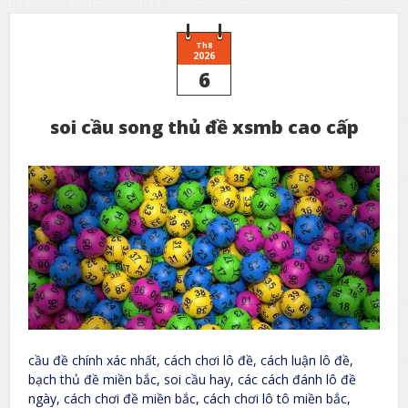
Th8
2026
6
soi cầu song thủ đề xsmb cao cấp
cầu đề chính xác nhất, cách chơi lô đề, cách luận lô đề,
bạch thủ đề miền bắc, soi cầu hay, các cách đánh lô đề
ngày, cách chơi đề miền bắc, cách chơi lô tô miền bắc,