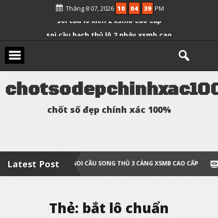
Skip
Tháng 8 07, 2026
10
04
39
PM
soi cầu dàn đề 10 con xsmb cao cấp
to
content
soi cầu lô xiên 2 xsmb cao cấp
soi cầu bạch thủ lô 2 nháy xsmb cao
cấp
soi cầu bạch thủ lô kép xsmb cao cấp
c
h
o
t
s
o
d
e
p
c
h
i
n
h
x
a
c
1
0
c
h
ố
t
s
ố
đ
ẹ
p
c
h
í
n
h
x
á
c
1
0
0
%
Latest Post
MB CAO CẤP
SOI CẦU SONG THỦ 3 CÀNG XSMB CAO CẤP
SOI 
Thẻ:
bắt lô chuẩn