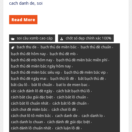
cach danh de, soi
Read More
soi cầu xsmb cao cấp
chốt số đẹp chính xác 100%
,
,
,
bach thu de
bạch thủ de miền bắc
bạch thủ đề chuẩn
,
,
bạch thủ đề hôm nay
bạch thủ đề mb
,
,
bạch thủ đề mb hôm nay
bạch thủ đề miền bắc miễn phí
,
bạch thủ đề miền bắc ngày hôm nay
,
,
bạch thủ đề miền bắc siêu vip
bạch thủ đề miền bắc vip
,
,
,
bạch thủ đề ngày mai
bạch thủ lô đề
bắt bạch thủ đề
,
,
,
bắt cầu lô
bắt lô chuẩn
bat lo de mien bac
,
,
các cách đánh lô đề ngày
cách bắt bạch thủ lô
,
,
cách bắt cầu giải đặc biệt
cách bắt lô chuẩn
,
,
cách bắt lô chuẩn nhất
cách bắt lô đề chuẩn
,
,
cách chơi đề miền bắc
cách chơi lô đề
,
,
,
cách chơi lô tô miền bắc
cach danh de
cach danh lo
,
,
cach danh lo chuan
cách đánh đề giải đặc biệt
,
,
cách đánh lô chuẩn nhất
cách luận lô đề