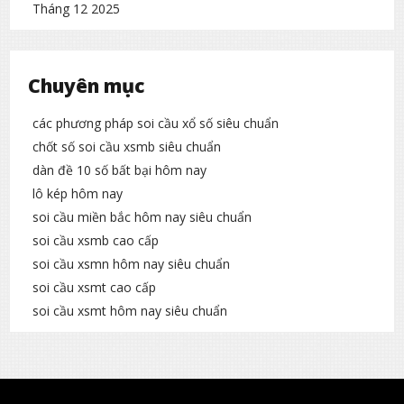
Tháng 12 2025
Chuyên mục
các phương pháp soi cầu xổ số siêu chuẩn
chốt số soi cầu xsmb siêu chuẩn
dàn đề 10 số bất bại hôm nay
lô kép hôm nay
soi cầu miền bắc hôm nay siêu chuẩn
soi cầu xsmb cao cấp
soi cầu xsmn hôm nay siêu chuẩn
soi cầu xsmt cao cấp
soi cầu xsmt hôm nay siêu chuẩn