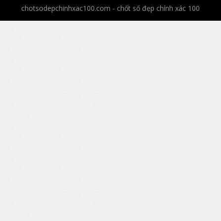
chotsodepchinhxac100.com - chốt số đẹp chính xác 100