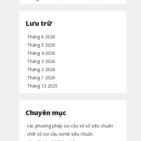
Lưu trữ
Tháng 6 2026
Tháng 5 2026
Tháng 4 2026
Tháng 3 2026
Tháng 2 2026
Tháng 1 2026
Tháng 12 2025
Chuyên mục
các phương pháp soi cầu xổ số siêu chuẩn
chốt số soi cầu xsmb siêu chuẩn