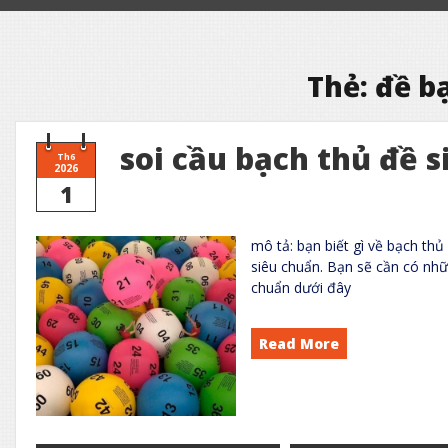
Thẻ:
đề b
soi cầu bạch thủ đề 
Th6
2026
1
mô tả: bạn biết gì về bạch th
siêu chuẩn. Bạn sẽ cần có nhữ
chuẩn dưới đây
Read More