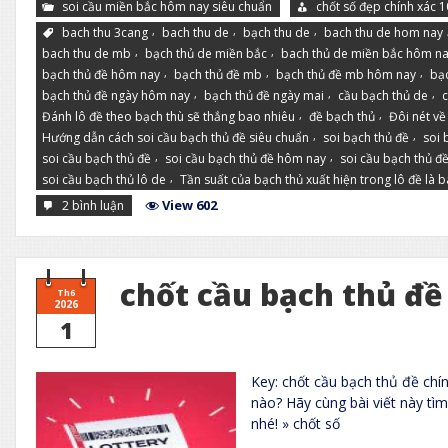
soi cầu miền bắc hôm nay siêu chuẩn
chốt số đẹp chính xác 
,
,
,
bach thu 3cang
bach thu de
bạch thu de
bach thu de hom nay
,
,
bach thu de mb
bạch thủ de miền bắc
bach thủ de miền bắc hôm n
,
,
,
bạch thủ đề hôm nay
bạch thủ đề mb
bạch thủ đề mb hôm nay
bạ
,
,
,
bạch thủ đề ngày hôm nay
bạch thủ đề ngày mai
cầu bạch thủ de
,
,
Đánh lô đề theo bạch thù sẽ thắng bao nhiêu
đề bạch thủ
Đôi nét về
,
,
Hướng dẫn cách soi cầu bạch thủ đề siêu chuẩn
soi bạch thủ đề
soi 
,
,
soi cầu bạch thủ đề
soi cầu bạch thủ đề hôm nay
soi cầu bạch thủ đ
,
soi cầu bạch thủ lô de
Tần suất của bạch thủ xuất hiện trong lô đề là b
ở
View 602
2 bình luận
soi
cầu
bạch
thủ
đề
siêu
chốt cầu bạch thủ đề
chuẩn
Th6
AE
2026
vào
1
xem
Key: chốt cầu bạch thủ đề chí
nào? Hãy cùng bài viết này tìm
nhé! » chốt số