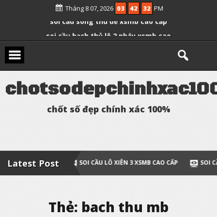
Skip
Tháng 8 07, 2026
03
42
32
PM
soi cầu bạch thủ lô xsmb cao cấp
to
content
soi cầu song thủ đề xsmb cao cấp
soi cầu bạch thủ lô 2 nháy xsmb cao
cấp
soi cầu lô xiên 4 xsmb cao cấp
c
h
o
t
s
o
d
e
p
c
h
i
n
h
x
a
c
1
0
c
h
ố
t
s
ố
đ
ẹ
p
c
h
í
n
h
x
á
c
1
0
0
%
Latest Post
SMB CAO CẤP
SOI CẦU LÔ XIÊN 3 XSMB CAO CẤP
SOI CẦU LÔ 
Thẻ:
bach thu mb