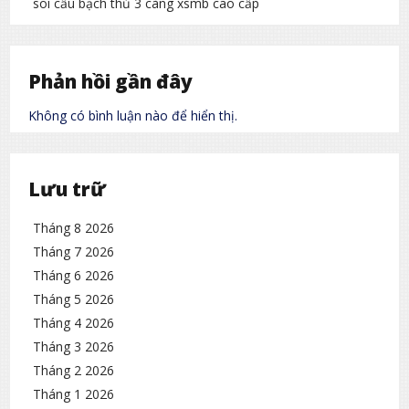
soi cầu bạch thủ 3 càng xsmb cao cấp
Phản hồi gần đây
Không có bình luận nào để hiển thị.
Lưu trữ
Tháng 8 2026
Tháng 7 2026
Tháng 6 2026
Tháng 5 2026
Tháng 4 2026
Tháng 3 2026
Tháng 2 2026
Tháng 1 2026