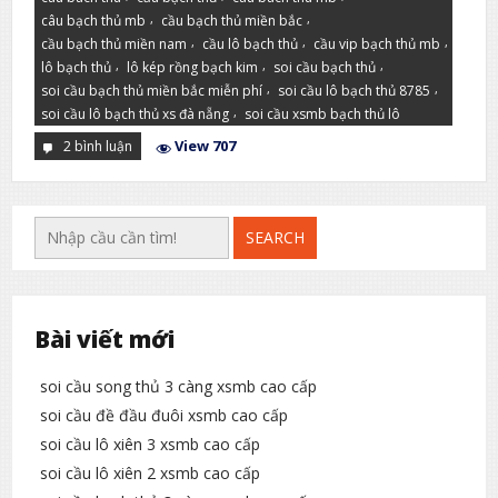
,
,
câu bạch thủ mb
cầu bạch thủ miền bắc
,
,
,
cầu bạch thủ miền nam
cầu lô bạch thủ
cầu vip bạch thủ mb
,
,
,
lô bạch thủ
lô kép rồng bạch kim
soi cầu bạch thủ
,
,
soi cầu bạch thủ miền bắc miễn phí
soi cầu lô bạch thủ 8785
,
soi cầu lô bạch thủ xs đà nẵng
soi cầu xsmb bạch thủ lô
View 707
2 bình luận
ở
soi
cầu
xsmb
bạch
thủ
lô
SEARCH
siêu
hạng
có
1
K
2
Bài viết mới
soi cầu song thủ 3 càng xsmb cao cấp
soi cầu đề đầu đuôi xsmb cao cấp
soi cầu lô xiên 3 xsmb cao cấp
soi cầu lô xiên 2 xsmb cao cấp