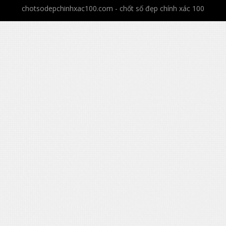
chotsodepchinhxac100.com - chốt số đẹp chính xác 100