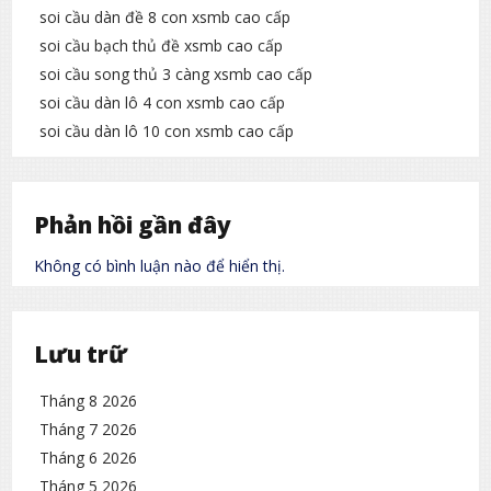
soi cầu dàn đề 8 con xsmb cao cấp
soi cầu bạch thủ đề xsmb cao cấp
soi cầu song thủ 3 càng xsmb cao cấp
soi cầu dàn lô 4 con xsmb cao cấp
soi cầu dàn lô 10 con xsmb cao cấp
Phản hồi gần đây
Không có bình luận nào để hiển thị.
Lưu trữ
Tháng 8 2026
Tháng 7 2026
Tháng 6 2026
Tháng 5 2026