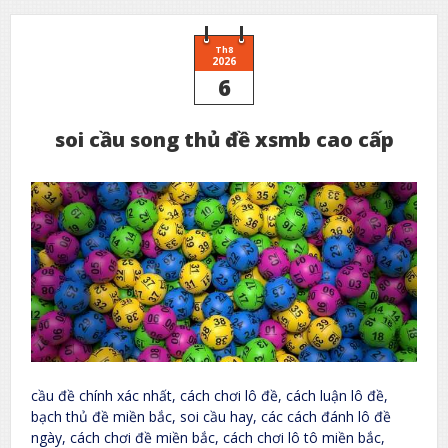
Th8
2026
6
soi cầu song thủ đề xsmb cao cấp
cầu đề chính xác nhất, cách chơi lô đề, cách luận lô đề,
bạch thủ đề miền bắc, soi cầu hay, các cách đánh lô đề
ngày, cách chơi đề miền bắc, cách chơi lô tô miền bắc,