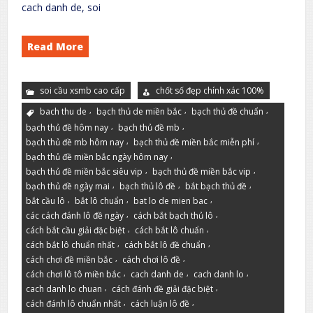
cach danh de, soi
Read More
soi cầu xsmb cao cấp
chốt số đẹp chính xác 100%
,
,
,
bach thu de
bạch thủ de miền bắc
bạch thủ đề chuẩn
,
,
bạch thủ đề hôm nay
bạch thủ đề mb
,
,
bạch thủ đề mb hôm nay
bạch thủ đề miền bắc miễn phí
,
bạch thủ đề miền bắc ngày hôm nay
,
,
bạch thủ đề miền bắc siêu vip
bạch thủ đề miền bắc vip
,
,
,
bạch thủ đề ngày mai
bạch thủ lô đề
bắt bạch thủ đề
,
,
,
bắt cầu lô
bắt lô chuẩn
bat lo de mien bac
,
,
các cách đánh lô đề ngày
cách bắt bạch thủ lô
,
,
cách bắt cầu giải đặc biệt
cách bắt lô chuẩn
,
,
cách bắt lô chuẩn nhất
cách bắt lô đề chuẩn
,
,
cách chơi đề miền bắc
cách chơi lô đề
,
,
,
cách chơi lô tô miền bắc
cach danh de
cach danh lo
,
,
cach danh lo chuan
cách đánh đề giải đặc biệt
,
,
cách đánh lô chuẩn nhất
cách luận lô đề