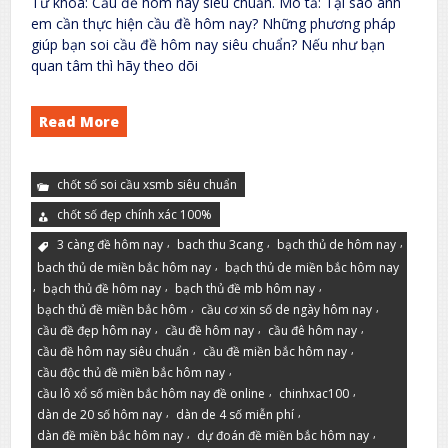
Từ khoá: Cầu đề hôm nay siêu chuẩn. Mô tả: Tại sao anh
em cần thực hiện cầu đề hôm nay? Những phương pháp
giúp bạn soi cầu đề hôm nay siêu chuẩn? Nếu như bạn
quan tâm thì hãy theo dõi
Read More
chốt số soi cầu xsmb siêu chuẩn
chốt số đẹp chính xác 100%
,
,
,
3 càng đề hôm nay
bach thu 3cang
bạch thủ de hôm nay
,
bach thủ de miền bắc hôm nay
bạch thủ de miền bắc hôm nay
,
,
,
bạch thủ đề hôm nay
bạch thủ đề mb hôm nay
,
,
bạch thủ đề miền bắc hôm
cầu cơ xin số de ngày hôm nay
,
,
,
cầu đề đẹp hôm nay
cầu đề hôm nay
cầu đê hôm nay
,
,
cầu đề hôm nay siêu chuẩn
cầu đề miền bắc hôm nay
,
cầu độc thủ đề miền bắc hôm nay
,
,
cầu lô xổ số miền bắc hôm nay đề online
chinhxac100
,
,
dàn de 20 số hôm nay
dàn de 4 số miễn phí
,
,
dàn đề miền bắc hôm nay
dự đoán đề miền bắc hôm nay