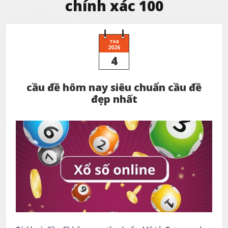
chính xác 100
Th8
2026
4
cầu đề hôm nay siêu chuẩn cầu đề
đẹp nhất