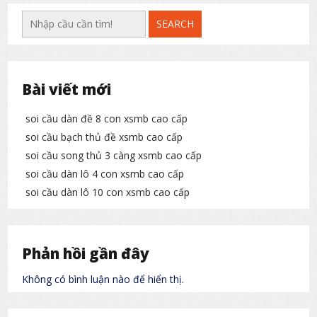
bạch
thủ
lô
SEARCH
siêu
chuẩn
win
to
Bài viết mới
soi cầu dàn đề 8 con xsmb cao cấp
soi cầu bạch thủ đề xsmb cao cấp
soi cầu song thủ 3 càng xsmb cao cấp
soi cầu dàn lô 4 con xsmb cao cấp
soi cầu dàn lô 10 con xsmb cao cấp
Phản hồi gần đây
Không có bình luận nào để hiển thị.