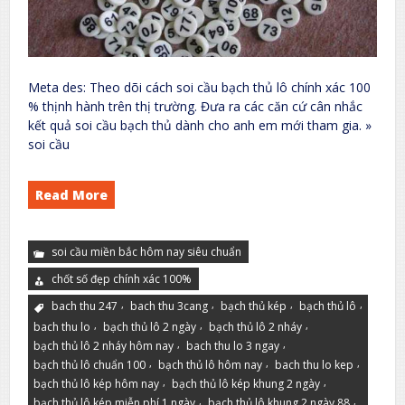
Meta des: Theo dõi cách soi cầu bạch thủ lô chính xác 100
% thịnh hành trên thị trường. Đưa ra các căn cứ cân nhắc
kết quả soi cầu bạch thủ dành cho anh em mới tham gia. »
soi cầu
Read More
soi cầu miền bắc hôm nay siêu chuẩn
chốt số đẹp chính xác 100%
,
,
,
,
bach thu 247
bach thu 3cang
bạch thủ kép
bạch thủ lô
,
,
,
bach thu lo
bạch thủ lô 2 ngày
bạch thủ lô 2 nháy
,
,
bạch thủ lô 2 nháy hôm nay
bach thu lo 3 ngay
,
,
,
bạch thủ lô chuẩn 100
bạch thủ lô hôm nay
bach thu lo kep
,
,
bạch thủ lô kép hôm nay
bạch thủ lô kép khung 2 ngày
,
,
bạch thủ lô kép miễn phí 1 ngày
bạch thủ lô khung 2 ngày 88