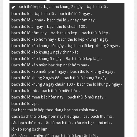
,
,
,
bạch thủ kép
bạch thủ khung 2 ngày
bạch thủ lô
,
,
,
bach thu lo
bạch thu lô
bạch thủ lô 2 ngày
,
,
bạch thủ lô 2 nháy
bạch thủ lô 2 nháy hôm nay
,
,
bạch thủ lô 5 ngày
bạch thủ lô chuẩn 100
,
,
,
bạch thủ lô hôm nay
bach thu lo kep
bạch thủ lô kép
,
,
bạch thủ lô kép hôm nay
bạch thủ lô kép khung 1 ngày
,
,
bạch thủ lô kép khung 10 ngày
bạch thủ lô kép khung 2 ngày
,
bạch thủ lô kép khung 2 ngày chính xác
,
,
bạch thủ lô kép khung 5 ngày
Bạch thủ lô kép là gì
,
Bạch thủ lô kép miền bắc đẹp nhất hôm nay
,
,
bạch thủ lô kép miễn phí 1 ngày
bạch thủ lô khung 2 ngày
,
,
bạch thủ lô khung 2 ngày 88
bạch thủ lô khung 3 ngày
,
,
bạch thủ lô khung 3 ngày chuẩn 100
bạch thủ lô khung 5 ngày
,
,
bach thu lo mb
bạch thủ lô miền bắc
,
,
bạch thủ lô miền bắc hôm nay
bạch thủ lô mỗi ngày
,
bạch thủ lô vip
,
Bắt bạch thủ lô kép theo dạng bạc nhớ chính xác
,
,
Cách bạch thủ lô kép hôm nay hiệu quả
cau bach thu mb
,
,
,
câu bạch thủ mb
cầu lô bạch thủ
cầu vip bạch thủ mb
,
lô kép rồng bạch kim
,
Một số kinh nghiệm đánh bạch thủ lô kép cần biết