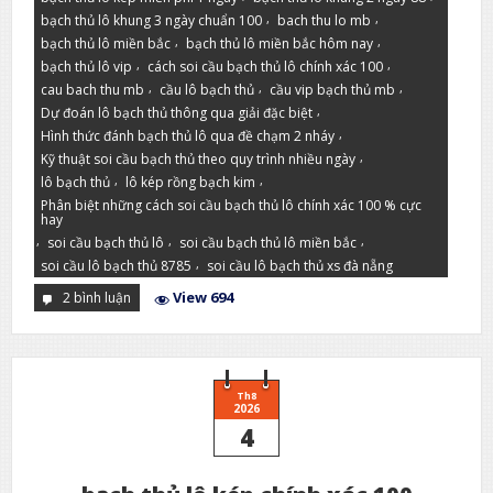
,
,
bạch thủ lô khung 3 ngày chuẩn 100
bach thu lo mb
,
,
bạch thủ lô miền bắc
bạch thủ lô miền bắc hôm nay
,
,
bạch thủ lô vip
cách soi cầu bạch thủ lô chính xác 100
,
,
,
cau bach thu mb
cầu lô bạch thủ
cầu vip bạch thủ mb
,
Dự đoán lô bạch thủ thông qua giải đặc biệt
,
Hình thức đánh bạch thủ lô qua đề chạm 2 nháy
,
Kỹ thuật soi cầu bạch thủ theo quy trình nhiều ngày
,
,
lô bạch thủ
lô kép rồng bạch kim
Phân biệt những cách soi cầu bạch thủ lô chính xác 100 % cực
hay
,
,
,
soi cầu bạch thủ lô
soi cầu bạch thủ lô miền bắc
,
soi cầu lô bạch thủ 8785
soi cầu lô bạch thủ xs đà nẵng
View 694
2 bình luận
ở
cách
soi
cầu
bạch
thủ
lô
chính
Th8
xác
2026
100
4