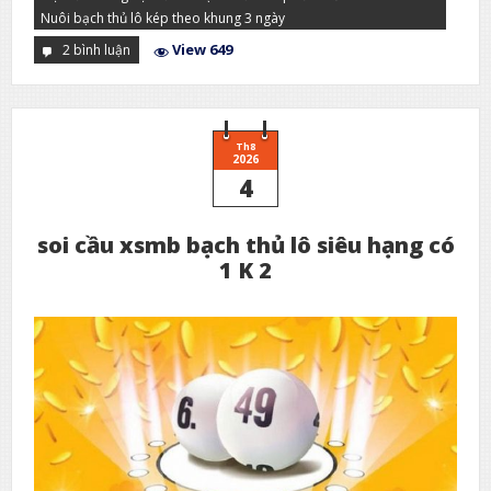
Nuôi bạch thủ lô kép theo khung 3 ngày
View 649
2 bình luận
ở
bạch
thủ
lô
kép
chính
xác
100
Th8
2026
4
soi cầu xsmb bạch thủ lô siêu hạng có
1 K 2