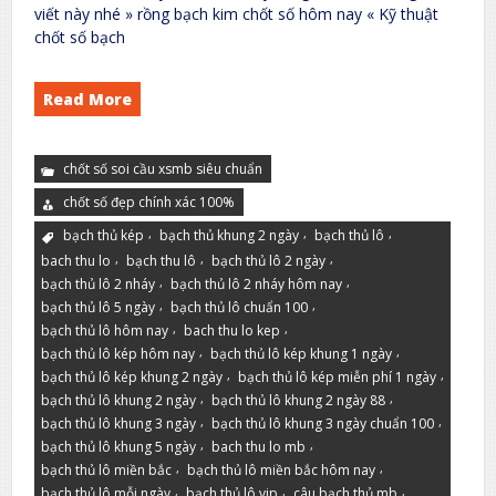
viết này nhé » rồng bạch kim chốt số hôm nay « Kỹ thuật
chốt số bạch
Read More
chốt số soi cầu xsmb siêu chuẩn
chốt số đẹp chính xác 100%
,
,
,
bạch thủ kép
bạch thủ khung 2 ngày
bạch thủ lô
,
,
,
bach thu lo
bạch thu lô
bạch thủ lô 2 ngày
,
,
bạch thủ lô 2 nháy
bạch thủ lô 2 nháy hôm nay
,
,
bạch thủ lô 5 ngày
bạch thủ lô chuẩn 100
,
,
bạch thủ lô hôm nay
bach thu lo kep
,
,
bạch thủ lô kép hôm nay
bạch thủ lô kép khung 1 ngày
,
,
bạch thủ lô kép khung 2 ngày
bạch thủ lô kép miễn phí 1 ngày
,
,
bạch thủ lô khung 2 ngày
bạch thủ lô khung 2 ngày 88
,
,
bạch thủ lô khung 3 ngày
bạch thủ lô khung 3 ngày chuẩn 100
,
,
bạch thủ lô khung 5 ngày
bach thu lo mb
,
,
bạch thủ lô miền bắc
bạch thủ lô miền bắc hôm nay
,
,
,
bạch thủ lô mỗi ngày
bạch thủ lô vip
câu bạch thủ mb