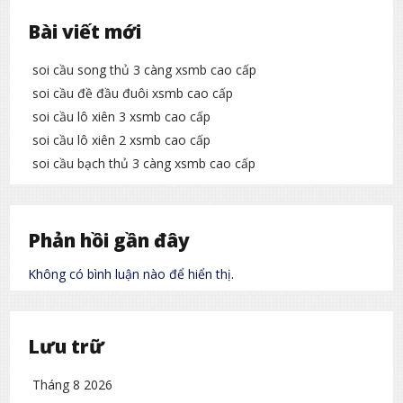
Bài viết mới
soi cầu song thủ 3 càng xsmb cao cấp
soi cầu đề đầu đuôi xsmb cao cấp
soi cầu lô xiên 3 xsmb cao cấp
soi cầu lô xiên 2 xsmb cao cấp
soi cầu bạch thủ 3 càng xsmb cao cấp
Phản hồi gần đây
Không có bình luận nào để hiển thị.
Lưu trữ
Tháng 8 2026