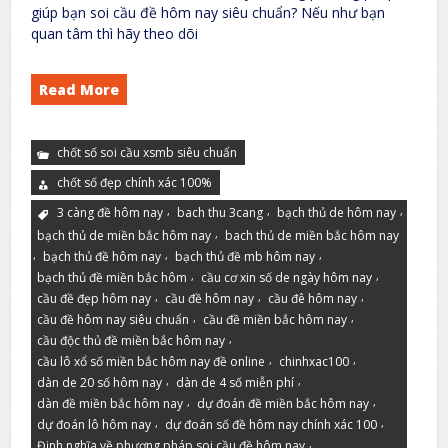
giúp bạn soi cầu đề hôm nay siêu chuẩn? Nếu như bạn
quan tâm thì hãy theo dõi
Read More
chốt số soi cầu xsmb siêu chuẩn
chốt số đẹp chính xác 100%
,
,
,
3 càng đề hôm nay
bach thu 3cang
bạch thủ de hôm nay
,
bạch thủ de miền bắc hôm nay
bach thủ de miền bắc hôm nay
,
,
,
bạch thủ đề hôm nay
bạch thủ đề mb hôm nay
,
,
bạch thủ đề miền bắc hôm
cầu cơ xin số de ngày hôm nay
,
,
,
cầu đề đẹp hôm nay
cầu đề hôm nay
cầu đê hôm nay
,
,
cầu đề hôm nay siêu chuẩn
cầu đề miền bắc hôm nay
,
cầu độc thủ đề miền bắc hôm nay
,
,
cầu lô xổ số miền bắc hôm nay đề online
chinhxac100
,
,
dàn de 20 số hôm nay
dàn de 4 số miễn phí
,
,
dàn đề miền bắc hôm nay
dự đoán đề miền bắc hôm nay
,
,
dự đoán lô hôm nay
dự đoán số đề hôm nay chính xác 100
,
Định nghĩa về phương pháp soi cầu đề hôm nay