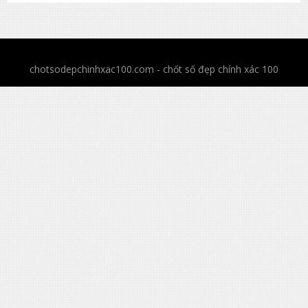
chotsodepchinhxac100.com - chốt số đẹp chính xác 100