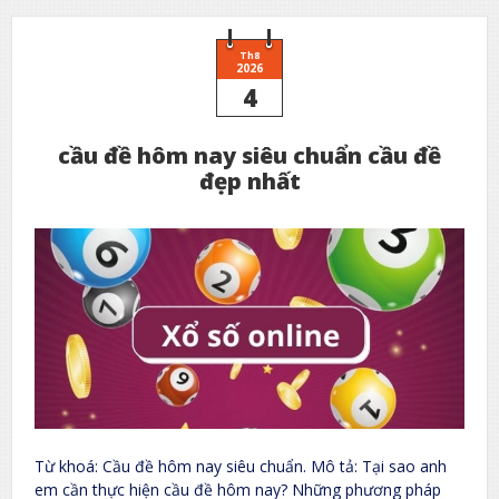
Th8
2026
4
cầu đề hôm nay siêu chuẩn cầu đề
đẹp nhất
Từ khoá: Cầu đề hôm nay siêu chuẩn. Mô tả: Tại sao anh
em cần thực hiện cầu đề hôm nay? Những phương pháp