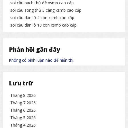
soi cầu bạch thủ đề xsmb cao cấp
soi cầu song thủ 3 càng xsmb cao cấp
soi cầu dàn lô 4 con xsmb cao cấp
soi cầu dàn lô 10 con xsmb cao cấp
Phản hồi gần đây
Không có bình luận nào để hiển thị.
Lưu trữ
Tháng 8 2026
Tháng 7 2026
Tháng 6 2026
Tháng 5 2026
Tháng 4 2026