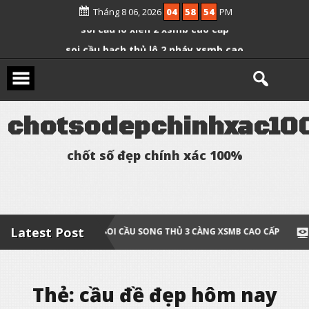
Skip
Tháng 8 06, 2026
04
58
54
PM
soi cầu dàn đề 10 con xsmb cao cấp
to
content
soi cầu lô xiên 2 xsmb cao cấp
soi cầu bạch thủ lô 2 nháy xsmb cao
cấp
soi cầu bạch thủ lô kép xsmb cao cấp
c
h
o
t
s
o
d
e
p
c
h
i
n
h
x
a
c
1
0
c
h
ố
t
s
ố
đ
ẹ
p
c
h
í
n
h
x
á
c
1
0
0
%
Latest Post
B CAO CẤP
SOI CẦU SONG THỦ 3 CÀNG XSMB CAO CẤP
SOI CẦ
Thẻ:
cầu đề đẹp hôm nay