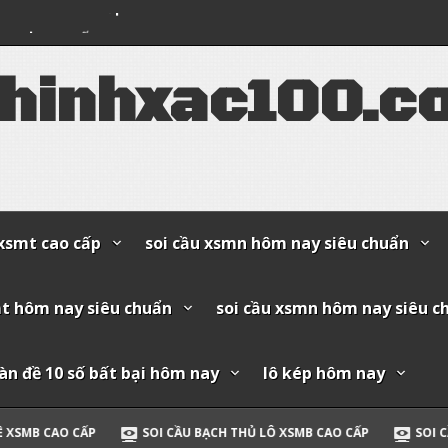
 con xsmb cao cấp
4 xsmb cao cấp
ủ lô kép xsmb cao cấp
h
i
n
h
x
a
c
1
0
0
.
c
 xsmt cao cấp
soi cầu xsmn hôm nay siêu chuẩn
mt hôm nay siêu chuẩn
soi cầu xsmn hôm nay siêu c
àn đề 10 số bất bại hôm nay
lô kép hôm nay
CAO CẤP
SOI CẦU BẠCH THỦ LÔ XSMB CAO CẤP
SOI CẦU DÀN