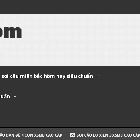
o
m
soi cầu miền bắc hôm nay siêu chuẩn
huẩn
 ĐỀ 4 CON XSMB CAO CẤP
SOI CẦU LÔ XIÊN 3 XSMB CAO CẤP