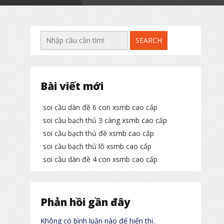
SEARCH
Bài viết mới
soi cầu dàn đề 6 con xsmb cao cấp
soi cầu bạch thủ 3 càng xsmb cao cấp
soi cầu bạch thủ đề xsmb cao cấp
soi cầu bạch thủ lô xsmb cao cấp
soi cầu dàn đề 4 con xsmb cao cấp
Phản hồi gần đây
Không có bình luận nào để hiển thị.