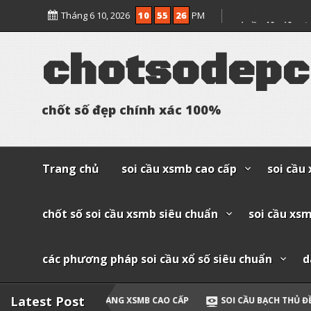
Skip
soi cầu dàn lô 6
Tháng 6 10, 2026
10
55
26
PM
to
content
soi cầu lô xiên 
soi cầu bạch th
c
h
o
t
s
o
d
e
p
c
c
h
ố
t
s
ố
đ
ẹ
p
c
h
í
n
h
x
á
c
1
0
0
%
Trang chủ
soi cầu xsmb cao cấp
soi cầu
chốt số soi cầu xsmb siêu chuẩn
soi cầu xs
các phương pháp soi cầu xổ số siêu chuẩn
d
Latest Post
CẦU BẠCH THỦ 3 CÀNG XSMB CAO CẤP
SOI CẦU BẠCH THỦ ĐỀ XSMB 