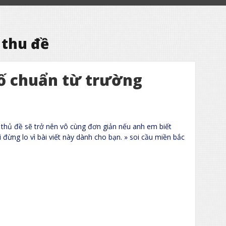
 thu đề
số chuẩn từ trường
 thủ đề sẽ trở nên vô cùng đơn giản nếu anh em biết
ì đừng lo vì bài viết này dành cho bạn. » soi cầu miền bắc