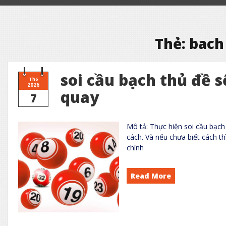
Thẻ:
bach
soi cầu bạch thủ đề 
Th6
2026
quay
7
Mô tả: Thực hiện soi cầu bạch
cách. Và nếu chưa biết cách th
chính
Read More