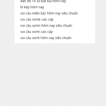
dàn đề 10 số bất bại hôm nay
lô kép hôm nay
soi cầu miền bắc hôm nay siêu chuẩn
soi cầu xsmb cao cấp
soi cầu xsmn hôm nay siêu chuẩn
soi cầu xsmt cao cấp
soi cầu xsmt hôm nay siêu chuẩn