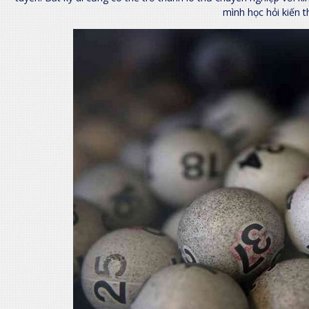
mình học hỏi kiến 