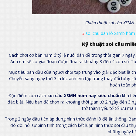
Chiến thuật soi cầu XSMN
»
soi cầu dàn lô xsmb hôm 
Kỹ thuật soi cầu mi
Cách chơi cơ bản nằm ở tỷ lệ nuôi dàn đề trong thời gian 7 ngày
Anh em sẽ có giai đoạn được đưa ra khoảng 3 đến 4 con số. Từ k
Mục tiêu ban đầu của người chơi tập trung vào giải đặc biệt là chí
Chuyển sang ngày thứ 3 là lúc anh em tập trung thay đổi từng số
hoàn toàn ph
Đặc điểm của cách
soi cầu XSMN hôm nay siêu chuẩn
khá tiê
đặc biệt. Nếu bạn đã chọn ra khoảng thời gian từ 2 ngày đến 3 ng
trở thành yếu tố tối ưu mà
Trong 2 ngày đầu tiên áp dụng hình thức đánh lô đề ăn thông. Bạn
đó đòi hỏi sự bình tĩnh trong cách kết luận hình thức soi cầu 
những ngày ti