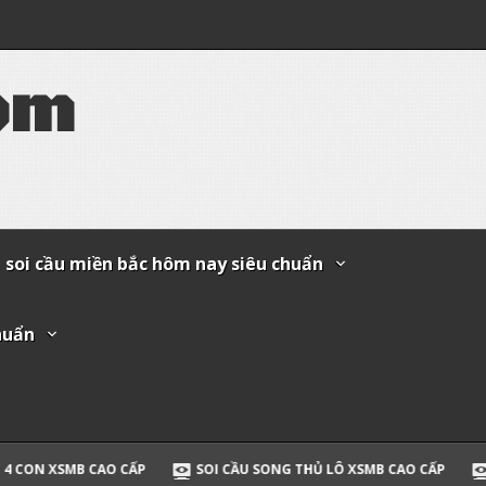
o
m
soi cầu miền bắc hôm nay siêu chuẩn
huẩn
I CẦU SONG THỦ LÔ XSMB CAO CẤP
SOI CẦU BẠCH THỦ LÔ KÉP XS