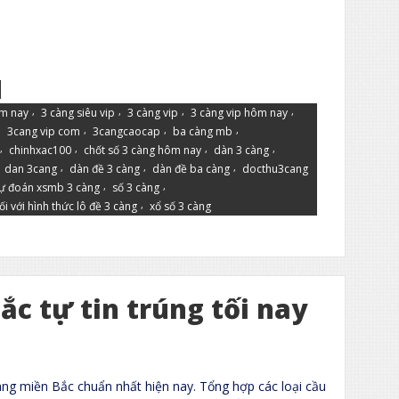
,
,
,
,
ôm nay
3 càng siêu vip
3 càng vip
3 càng vip hôm nay
,
,
,
,
3cang vip com
3cangcaocap
ba càng mb
,
,
,
,
chinhxac100
chốt số 3 càng hôm nay
dàn 3 càng
,
,
,
,
dan 3cang
dàn đề 3 càng
dàn đề ba càng
docthu3cang
,
,
ự đoán xsmb 3 càng
số 3 càng
,
ối với hình thức lô đề 3 càng
xổ số 3 càng
ắc tự tin trúng tối nay
ng miền Bắc chuẩn nhất hiện nay. Tổng hợp các loại cầu