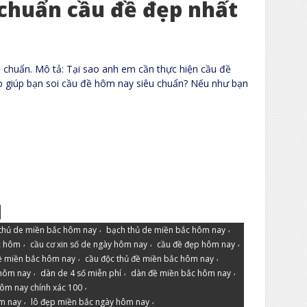
 chuẩn cầu đề đẹp nhất
 chuẩn. Mô tả: Tại sao anh em cần thực hiện cầu đề
giúp bạn soi cầu đề hôm nay siêu chuẩn? Nếu như bạn
,
,
thủ de miền bắc hôm nay
bạch thủ de miền bắc hôm nay
,
,
,
c hôm
cầu cơ xin số de ngày hôm nay
cầu đề đẹp hôm nay
,
,
ề miền bắc hôm nay
cầu độc thủ đề miền bắc hôm nay
,
,
,
 hôm nay
dàn de 4 số miễn phí
dàn đề miền bắc hôm nay
,
ôm nay chính xác 100
,
,
ôm nay
lô đẹp miền bắc ngày hôm nay