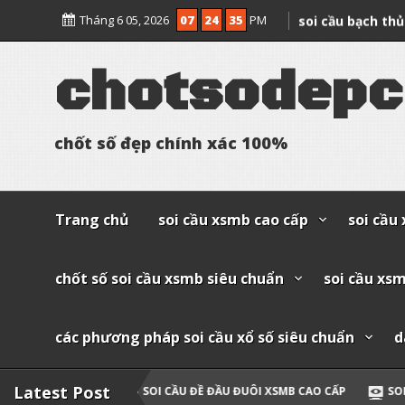
Skip
soi cầu đề đầu 
Tháng 6 05, 2026
07
24
36
PM
to
soi cầu bạch thủ
content
cấp
c
h
o
t
s
o
d
e
p
c
soi cầu dàn đề 
soi cầu song th
c
h
ố
t
s
ố
đ
ẹ
p
c
h
í
n
h
x
á
c
1
0
0
%
soi cầu dàn lô 4
soi cầu bạch thủ
Trang chủ
soi cầu xsmb cao cấp
soi cầu
chốt số soi cầu xsmb siêu chuẩn
soi cầu xs
các phương pháp soi cầu xổ số siêu chuẩn
d
Latest Post
 CẤP
SOI CẦU ĐỀ ĐẦU ĐUÔI XSMB CAO CẤP
SOI CẦU BẠCH TH