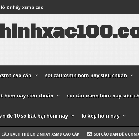
đuôi xsmb cao cấp
 lô 2 nháy xsmb cao
h
i
n
h
x
a
c
1
0
0
.
c
6 con xsmb cao cấp
ủ đề xsmb cao cấp
 con xsmb cao cấp
 lô xsmb cao cấp
 xsmt cao cấp
soi cầu xsmn hôm nay siêu chuẩn
mt hôm nay siêu chuẩn
soi cầu xsmn hôm nay siêu c
àn đề 10 số bất bại hôm nay
lô kép hôm nay
Ủ LÔ 2 NHÁY XSMB CAO CẤP
SOI CẦU DÀN ĐỀ 6 CON XSMB CAO CẤP