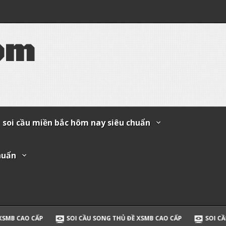
o
m
soi cầu miền bắc hôm nay siêu chuẩn
huẩn
SOI CẦU SONG THỦ ĐỀ XSMB CAO CẤP
SOI CẦU DÀN LÔ 4 C