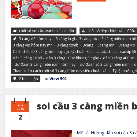
chốt số soi cầu xsmb siêu chuẩn
chốt số đẹp chính xác 100%
,
,
,
3 càng đề hôm nay
3 càng là gì
3 càng mb
3 càng miền nam h
,
,
,
,
3 càng vip hôm nay mn
3 càng xsmb
3cang
3cang mn
3cang vip
,
,
Cách chốt số 3 càng hôm nay cực kỳ chuẩn xác
caudacbiet
cauvip66
,
,
dàn 3 càng 10 số
dàn 3 càng 10 số khung 3 ngày
dàn 3 càng 400 số
,
,
,
dự đoán 3 càng miền nam hôm nay
dự đoán số 3 càng miền nam
d
,
Tham khảo cách chốt số 3 càng hôm nay siêu chuẩn xác
Tỷ lệ thưởng đ
ở
View 592
2 bình luận
chốt
số
3
càng
hôm
nay
soi cầu 3 càng miền b
xem
Th6
ngay
2026
nhé
2
Mô tả: Hướng dẫn soi cầu 3 cà