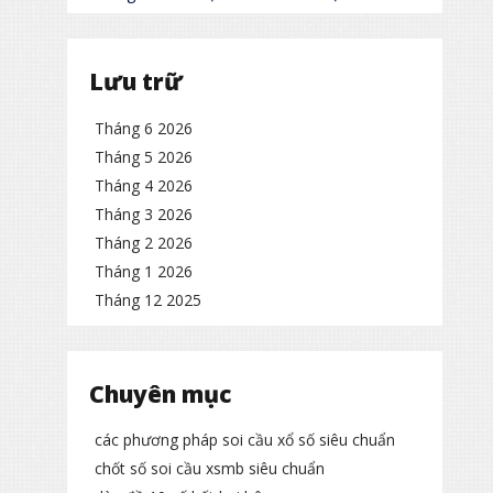
Lưu trữ
Tháng 6 2026
Tháng 5 2026
Tháng 4 2026
Tháng 3 2026
Tháng 2 2026
Tháng 1 2026
Tháng 12 2025
Chuyên mục
các phương pháp soi cầu xổ số siêu chuẩn
chốt số soi cầu xsmb siêu chuẩn