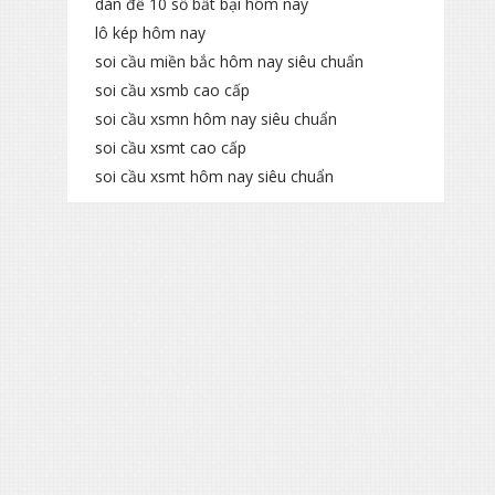
dàn đề 10 số bất bại hôm nay
lô kép hôm nay
soi cầu miền bắc hôm nay siêu chuẩn
soi cầu xsmb cao cấp
soi cầu xsmn hôm nay siêu chuẩn
soi cầu xsmt cao cấp
soi cầu xsmt hôm nay siêu chuẩn