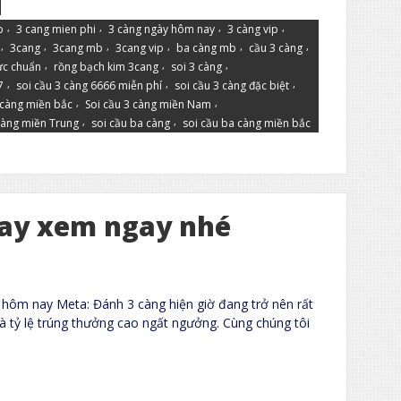
,
,
,
,
b
3 cang mien phi
3 càng ngày hôm nay
3 càng vip
,
,
,
,
,
,
3cang
3cang mb
3cang vip
ba càng mb
cầu 3 càng
,
,
,
ực chuẩn
rồng bạch kim 3cang
soi 3 càng
,
,
,
7
soi cầu 3 càng 6666 miễn phí
soi cầu 3 càng đặc biệt
,
,
 càng miền bắc
Soi cầu 3 càng miền Nam
,
,
 càng miền Trung
soi cầu ba càng
soi cầu ba càng miền bắc
nay xem ngay nhé
 hôm nay Meta: Đánh 3 càng hiện giờ đang trở nên rất
và tỷ lệ trúng thưởng cao ngất ngưởng. Cùng chúng tôi