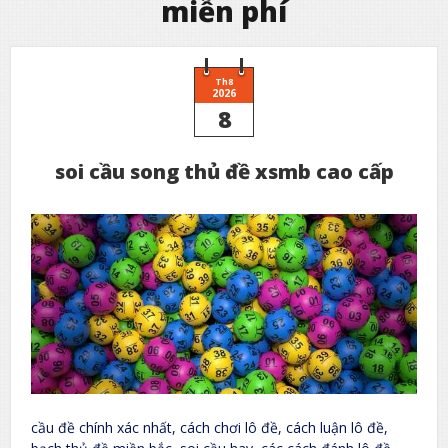
miễn phí
Th8
2026
8
soi cầu song thủ đề xsmb cao cấp
cầu đề chính xác nhất, cách chơi lô đề, cách luận lô đề,