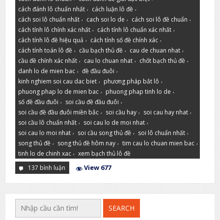
,
,
cách đánh lô chuẩn nhất
cách luận lô đề
,
,
,
cách soi lô chuẩn nhất
cach soi lo de
cách soi lô đề chuẩn
,
,
cách tính lô chính xác nhất
cách tính lô chuẩn xác nhất
,
,
cách tính lô đề hiệu quả
cách tính số đề chính xác
,
,
,
cách tính toán lô đề
cầu bạch thủ đề
cau de chuan nhat
,
,
,
cầu đề chính xác nhất
cau lo chuan nhat
chốt bạch thủ đề
,
,
danh lo de mien bac
đề đầu đuôi
,
,
kinh nghiem soi cau dac biet
phương pháp bắt lô
,
,
phuong phap lo de mien bac
phuong phap tinh lo de
,
,
số đề đầu đuôi
soi cầu đề đầu đuôi
,
,
,
soi cầu đề đầu đuôi miền bắc
soi cầu hay
soi cau hay nhat
,
,
soi cầu lô chuẩn nhất
soi cau lo de moi nhat
,
,
,
soi cau lo moi nhat
soi cầu song thủ đề
soi lô chuẩn nhất
,
,
,
song thủ đề
song thủ đề hôm nay
tim cau lo chuan mien bac
,
tinh lo de chinh xac
xem bạch thủ lô đề
View 677
137 bình luận
ở
soi
cầu
song
thủ
đề
xsmb
SEARCH
cao
cấp