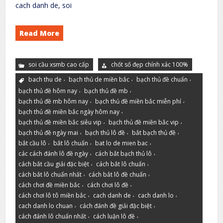
cach danh de, soi
Read More
soi cầu xsmb cao cấp
chốt số đẹp chính xác 100%
,
,
,
bach thu de
bạch thủ de miền bắc
bạch thủ đề chuẩn
,
,
bạch thủ đề hôm nay
bạch thủ đề mb
,
,
bạch thủ đề mb hôm nay
bạch thủ đề miền bắc miễn phí
,
bạch thủ đề miền bắc ngày hôm nay
,
,
bạch thủ đề miền bắc siêu vip
bạch thủ đề miền bắc vip
,
,
,
bạch thủ đề ngày mai
bạch thủ lô đề
bắt bạch thủ đề
,
,
,
bắt cầu lô
bắt lô chuẩn
bat lo de mien bac
,
,
các cách đánh lô đề ngày
cách bắt bạch thủ lô
,
,
cách bắt cầu giải đặc biệt
cách bắt lô chuẩn
,
,
cách bắt lô chuẩn nhất
cách bắt lô đề chuẩn
,
,
cách chơi đề miền bắc
cách chơi lô đề
,
,
,
cách chơi lô tô miền bắc
cach danh de
cach danh lo
,
,
cach danh lo chuan
cách đánh đề giải đặc biệt
,
,
cách đánh lô chuẩn nhất
cách luận lô đề