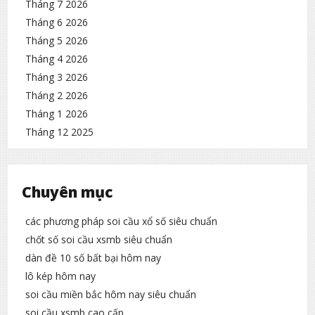
Tháng 7 2026
Tháng 6 2026
Tháng 5 2026
Tháng 4 2026
Tháng 3 2026
Tháng 2 2026
Tháng 1 2026
Tháng 12 2025
Chuyên mục
các phương pháp soi cầu xổ số siêu chuẩn
chốt số soi cầu xsmb siêu chuẩn
dàn đề 10 số bất bại hôm nay
lô kép hôm nay
soi cầu miền bắc hôm nay siêu chuẩn
soi cầu xsmb cao cấp