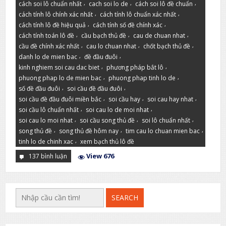
,
,
,
cách soi lô chuẩn nhất
cach soi lo de
cách soi lô đề chuẩn
,
,
cách tính lô chính xác nhất
cách tính lô chuẩn xác nhất
,
,
cách tính lô đề hiệu quả
cách tính số đề chính xác
,
,
,
cách tính toán lô đề
cầu bạch thủ đề
cau de chuan nhat
,
,
,
cầu đề chính xác nhất
cau lo chuan nhat
chốt bạch thủ đề
,
,
danh lo de mien bac
đề đầu đuôi
,
,
kinh nghiem soi cau dac biet
phương pháp bắt lô
,
,
phuong phap lo de mien bac
phuong phap tinh lo de
,
,
số đề đầu đuôi
soi cầu đề đầu đuôi
,
,
,
soi cầu đề đầu đuôi miền bắc
soi cầu hay
soi cau hay nhat
,
,
soi cầu lô chuẩn nhất
soi cau lo de moi nhat
,
,
,
soi cau lo moi nhat
soi cầu song thủ đề
soi lô chuẩn nhất
,
,
,
song thủ đề
song thủ đề hôm nay
tim cau lo chuan mien bac
,
tinh lo de chinh xac
xem bạch thủ lô đề
View 676
137 bình luận
ở
soi
cầu
song
thủ
đề
xsmb
SEARCH
cao
cấp