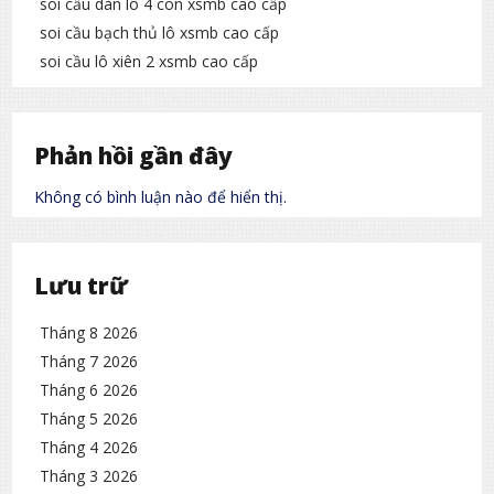
soi cầu dàn lô 4 con xsmb cao cấp
soi cầu bạch thủ lô xsmb cao cấp
soi cầu lô xiên 2 xsmb cao cấp
Phản hồi gần đây
Không có bình luận nào để hiển thị.
Lưu trữ
Tháng 8 2026
Tháng 7 2026
Tháng 6 2026
Tháng 5 2026
Tháng 4 2026
Tháng 3 2026