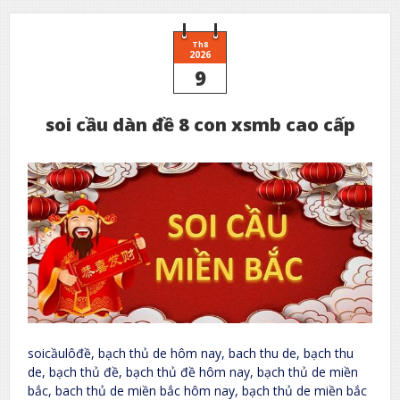
Th8
2026
9
soi cầu dàn đề 8 con xsmb cao cấp
soicầulôđề, bạch thủ de hôm nay, bach thu de, bạch thu
de, bạch thủ đề, bạch thủ đề hôm nay, bạch thủ de miền
bắc, bach thủ de miền bắc hôm nay, bạch thủ de miền bắc