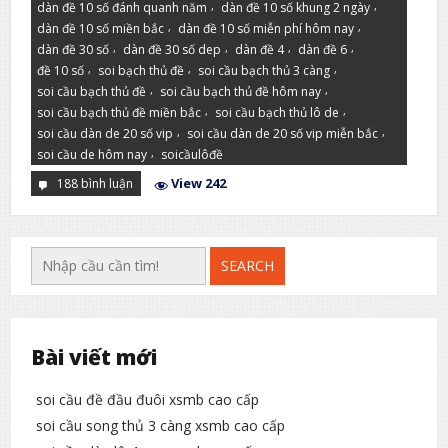
,
,
dàn đề 10 số đánh quanh năm
dàn đề 10 số khung 2 ngày
,
,
dàn đề 10 số miền bắc
dàn đề 10 số miễn phí hôm nay
,
,
,
,
dàn đề 30 số
dàn đề 30 số dep
dàn đề 4
dàn đề 6
,
,
,
đề 10 số
soi bạch thủ đề
soi cầu bạch thủ 3 càng
,
,
soi cầu bạch thủ đề
soi cầu bạch thủ đề hôm nay
,
,
soi cầu bạch thủ đề miền bắc
soi cầu bạch thủ lô de
,
,
soi cầu dàn de 20 số vip
soi cầu dàn de 20 số vip miễn bắc
,
soi cầu de hôm nay
soicầulôđề
View 242
188 bình luận
ở
soi
cầu
dàn
đề
8
con
SEARCH
xsmb
cao
cấp
Bài viết mới
soi cầu đề đầu đuôi xsmb cao cấp
soi cầu song thủ 3 càng xsmb cao cấp