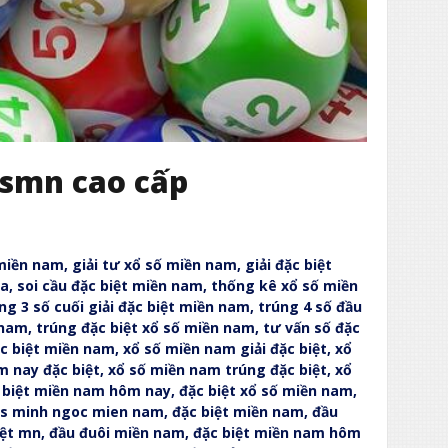
xsmn cao cấp
miền nam, giải tư xổ số miền nam, giải đặc biệt
a, soi cầu đặc biệt miền nam, thống kê xổ số miền
ng 3 số cuối giải đặc biệt miền nam, trúng 4 số đầu
 nam, trúng đặc biệt xổ số miền nam, tư vấn số đặc
c biệt miền nam, xổ số miền nam giải đặc biệt, xổ
 nay đặc biệt, xổ số miền nam trúng đặc biệt, xổ
c biệt miền nam hôm nay, đặc biệt xổ số miền nam,
s minh ngoc mien nam, đặc biệt miền nam, đầu
biệt mn, đầu đuôi miền nam, đặc biệt miền nam hôm