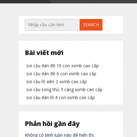
SEARCH
Bài viết mới
soi cầu dàn đề 10 con xsmb cao cấp
soi cầu dàn đề 6 con xsmb cao cấp
soi cầu lô xiên 2 xsmb cao cấp
soi cầu song thủ 3 càng xsmb cao cấp
soi cầu dàn lô 4 con xsmb cao cấp
Phản hồi gần đây
Không có bình luận nào để hiển thị.