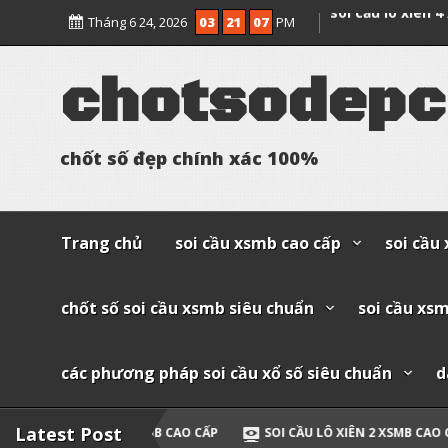
soi cầu bạch th
Skip
Tháng 6 24, 2026
03
21
09
PM
to
soi cầu lô xiên 
content
soi cầu bạch th
c
h
o
t
s
o
d
e
p
c
soi cầu dàn lô 1
c
h
ố
t
s
ố
đ
ẹ
p
c
h
í
n
h
x
á
c
1
0
0
%
Trang chủ
soi cầu xsmb cao cấp
soi cầu
chốt số soi cầu xsmb siêu chuẩn
soi cầu xs
các phương pháp soi cầu xổ số siêu chuẩn
d
Latest Post
XSMB CAO CẤP
SOI CẦU LÔ XIÊN 2 XSMB CAO CẤP
SOI CẦU SO