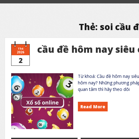
Thẻ:
soi cầu 
cầu đề hôm nay siêu
Th6
2026
2
Từ khoá: Cầu đề hôm nay siêu
hôm nay? Những phương pháp 
quan tâm thì hãy theo dõi
Read More