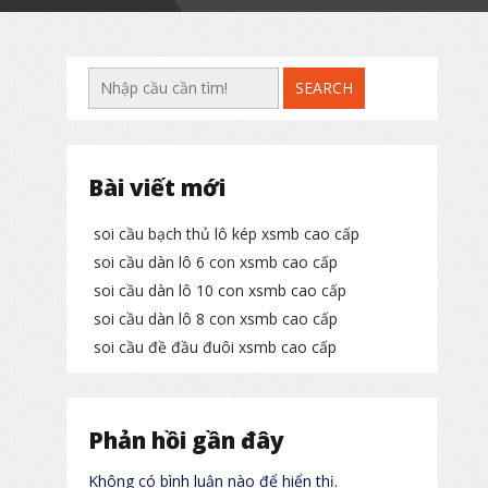
SEARCH
Bài viết mới
soi cầu bạch thủ lô kép xsmb cao cấp
soi cầu dàn lô 6 con xsmb cao cấp
soi cầu dàn lô 10 con xsmb cao cấp
soi cầu dàn lô 8 con xsmb cao cấp
soi cầu đề đầu đuôi xsmb cao cấp
Phản hồi gần đây
Không có bình luận nào để hiển thị.