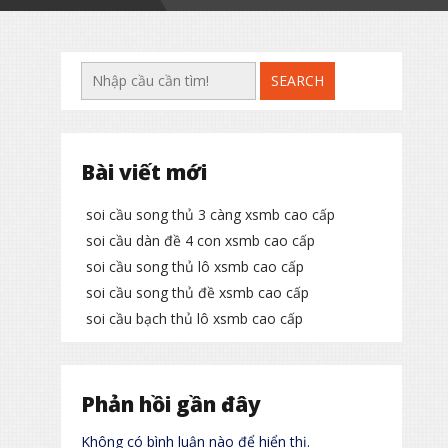
SEARCH
Bài viết mới
soi cầu song thủ 3 càng xsmb cao cấp
soi cầu dàn đề 4 con xsmb cao cấp
soi cầu song thủ lô xsmb cao cấp
soi cầu song thủ đề xsmb cao cấp
soi cầu bạch thủ lô xsmb cao cấp
Phản hồi gần đây
Không có bình luận nào để hiển thị.