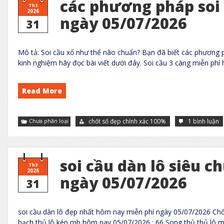
các phương pháp soi 
s
Th3
c
2026
ă
ngày 05/07/2026
31
t
n
0
Mô tả: Soi cầu xổ như thế nào chuẩn? Bạn đã biết các phương 
kinh nghiệm hãy đọc bài viết dưới đây. Soi cầu 3 càng miễn ph
Read More
ở
Chưa phân loại
chốt số đẹp chính xác 100%
1 bình luận
c
p
p
so
c
x
soi cầu dàn lô siêu c
s
Th3
s
2026
c
ngày 05/07/2026
31
n
0
soi cầu dàn lô đẹp nhất hôm nay miễn phí ngày 05/07/2026 Chố
bạch thủ lô kép mb hôm nay 05/07/2026 : 66 Song thủ thủ lô m