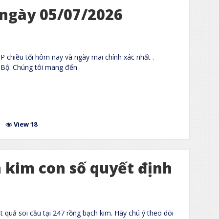
ay
 ngày 05/07/2026
iêu
huẩn
gày
5/07/2026
P chiều tối hôm nay và ngày mai chính xác nhất .
c Bộ. Chúng tôi mang đến
View 18
i
ầu
smt
ao
ấp
gày
h kim con số quyết định
5/07/2026
kết quả soi cầu tại 247 rồng bạch kim. Hãy chú ý theo dõi