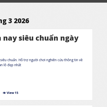
g 3 2026
m nay siêu chuẩn ngày
iêu chuẩn. Hỗ trợ người chơi nghiên cứu thông tin về
àn lô đẹp nhất
View 15
i
ầu
iền
ắc
ôm