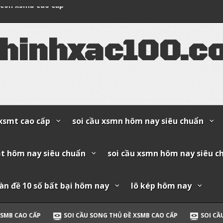
8 con xsmb cao cấp
ủ đề xsmb cao cấp
h
i
n
h
x
a
c
1
0
0
.
c
4 xsmb cao cấp
 xsmt cao cấp
soi cầu xsmn hôm nay siêu chuẩn
mt hôm nay siêu chuẩn
soi cầu xsmn hôm nay siêu c
àn đề 10 số bất bại hôm nay
lô kép hôm nay
SOI CẦU SONG THỦ ĐỀ XSMB CAO CẤP
SOI CẦU BẠCH THỦ LÔ X