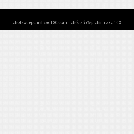
chotsodepchinhxac100.com - chốt số đẹp chính xác 100