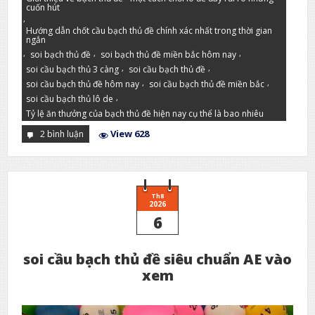
cuốn hút
,
Hướng dẫn chốt cầu bạch thủ đề chính xác nhất trong thời gian
ngắn
,
,
,
soi bạch thủ đề
soi bạch thủ đề miền bắc hôm nay
,
,
soi cầu bạch thủ 3 càng
soi cầu bạch thủ đề
,
,
soi cầu bạch thủ đề hôm nay
soi cầu bạch thủ đề miền bắc
,
soi cầu bạch thủ lô de
Tỷ lệ ăn thưởng của bạch thủ đề hiện nay cụ thể là bao nhiêu
View 628
2 bình luận
ở
chốt
cầu
bạch
thủ
đề
chính
xác
Th8
nhất
2026
cầu
6
víp
soi cầu bạch thủ đề siêu chuẩn AE vào
xem