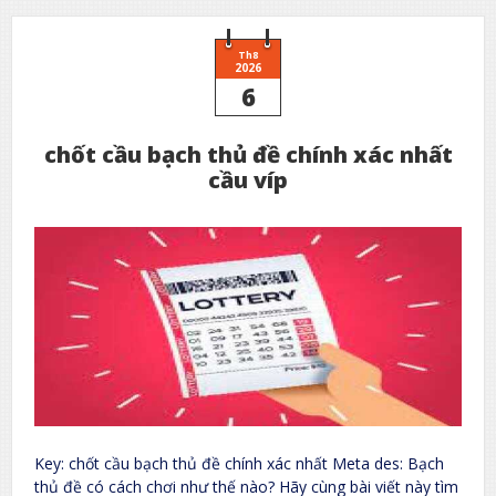
Th8
2026
6
chốt cầu bạch thủ đề chính xác nhất
cầu víp
Key: chốt cầu bạch thủ đề chính xác nhất Meta des: Bạch
thủ đề có cách chơi như thế nào? Hãy cùng bài viết này tìm