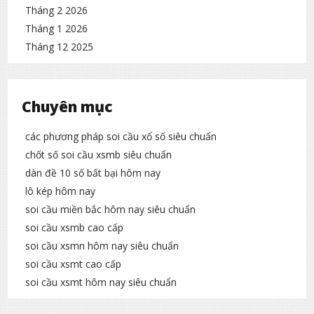
Tháng 2 2026
Tháng 1 2026
Tháng 12 2025
Chuyên mục
các phương pháp soi cầu xổ số siêu chuẩn
chốt số soi cầu xsmb siêu chuẩn
dàn đề 10 số bất bại hôm nay
lô kép hôm nay
soi cầu miền bắc hôm nay siêu chuẩn
soi cầu xsmb cao cấp
soi cầu xsmn hôm nay siêu chuẩn
soi cầu xsmt cao cấp
soi cầu xsmt hôm nay siêu chuẩn