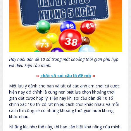
Hãy nuôi dàn đề 10 số trong một khoảng thời gian phù hợp
với điều kiện của mình.
»
chốt số soi cầu lô đề mb
«
Một lưu ý dành cho bạn và tất cả các anh em chơi cá cược
hiện nay đó chính là cũng nên biết lựa chọn khoảng thời
gian đặt cược hợp lý. Hiện nay khi soi cầu dàn đề 10 số
chính xác 100 thì có rất nhiều cách chơi khác nhau. Và mỗi
cách thì cũng sẽ có những khoảng thời gian nuôi khung
khác nhau.
Những lúc như thế này, thì bạn cần biết khả năng của mình