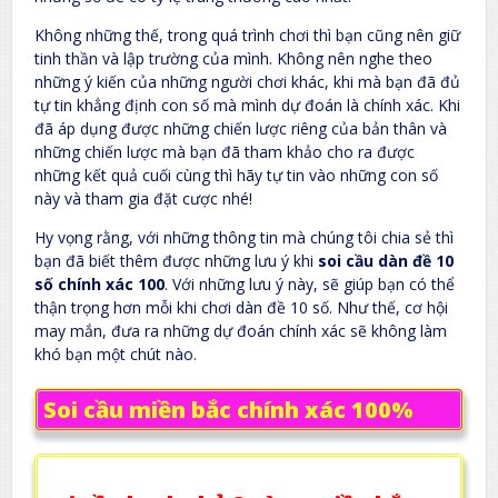
Không những thế, trong quá trình chơi thì bạn cũng nên giữ
tinh thần và lập trường của mình. Không nên nghe theo
những ý kiến của những người chơi khác, khi mà bạn đã đủ
tự tin khẳng định con số mà mình dự đoán là chính xác. Khi
đã áp dụng được những chiến lược riêng của bản thân và
những chiến lược mà bạn đã tham khảo cho ra được
những kết quả cuối cùng thì hãy tự tin vào những con số
này và tham gia đặt cược nhé!
Hy vọng rằng, với những thông tin mà chúng tôi chia sẻ thì
bạn đã biết thêm được những lưu ý khi
soi cầu dàn đề 10
số chính xác 100
. Với những lưu ý này, sẽ giúp bạn có thể
thận trọng hơn mỗi khi chơi dàn đề 10 số. Như thế, cơ hội
may mắn, đưa ra những dự đoán chính xác sẽ không làm
khó bạn một chút nào.
Soi cầu miền bắc chính xác 100%