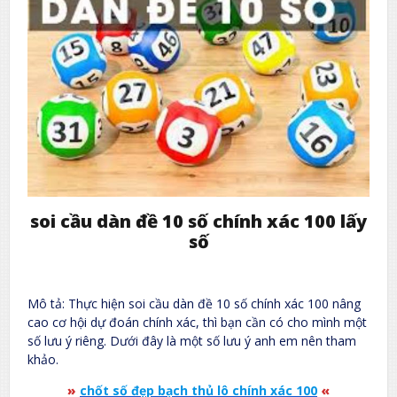
soi cầu dàn đề 10 số chính xác 100 lấy
số
Mô tả: Thực hiện soi cầu dàn đề 10 số chính xác 100 nâng
cao cơ hội dự đoán chính xác, thì bạn cần có cho mình một
số lưu ý riêng. Dưới đây là một số lưu ý anh em nên tham
khảo.
»
chốt số đẹp bạch thủ lô chính xác 100
«