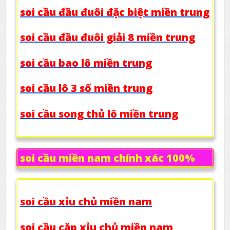
soi cầu đầu đuôi đặc biệt miền trung
soi cầu đầu đuôi giải 8 miền trung
soi cầu bao lô miền trung
soi cầu lô 3 số miền trung
soi cầu song thủ lô miền trung
soi cầu miền nam chính xác 100%
soi cầu xỉu chủ miền nam
soi cầu cặp xỉu chủ miền nam