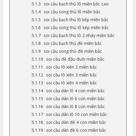
soi cầu bạch thủ lô miền bắc cao
soi cầu song thủ lô miền bắc
soi cầu bạch thủ lô kép miền bắc
soi cầu song thủ lô kép miền bắc
soi cầu bạch thủ lô 2 nháy miền bắc
soi cầu bạch thủ đề miền bắc
soi cầu song thủ đề miền bắc
soi cầu đề đầu đuôi miền bắc
soi cầu lô xiên 2 miền bắc
soi cầu lô xiên 3 miền bắc
soi cầu lô xiên 4 miền bắc
soi cầu dàn lô 4 con miền bắc
soi cầu dàn lô 6 con miền bắc
soi cầu dàn lô 8 con miền bắc
soi cầu dàn lô 10 con miền bắc
soi cầu dàn đề 4 con miền bắc
soi cầu dàn đề 6 con miền bắc