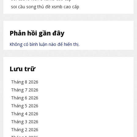
soi cầu song thủ đề xsmb cao cấp
Phản hồi gần đây
Không có bình luận nào để hiển thị.
Lưu trữ
Tháng 8 2026
Tháng 7 2026
Tháng 6 2026
Tháng 5 2026
Tháng 4 2026
Tháng 3 2026
Tháng 2 2026