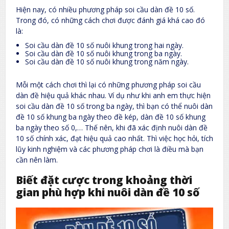
Hiện nay, có nhiều phương pháp soi cầu dàn đề 10 số.
Trong đó, có những cách chơi được đánh giá khá cao đó
là:
Soi cầu dàn đề 10 số nuôi khung trong hai ngày.
Soi cầu dàn đề 10 số nuôi khung trong ba ngày.
Soi cầu dàn đề 10 số nuôi khung trong năm ngày.
Mỗi một cách chơi thì lại có những phương pháp soi cầu
dàn đề hiệu quả khác nhau. Ví dụ như khi anh em thực hiện
soi cầu dàn đề 10 số trong ba ngày, thì bạn có thể nuôi dàn
đề 10 số khung ba ngày theo đề kép, dàn đề 10 số khung
ba ngày theo số 0,… Thế nên, khi đã xác định nuôi dàn đề
10 số chính xác, đạt hiệu quả cao nhất. Thì việc học hỏi, tích
lũy kinh nghiệm và các phương pháp chơi là điều mà bạn
cần nên làm.
Biết đặt cược trong khoảng thời
gian phù hợp khi nuôi dàn đề 10 số