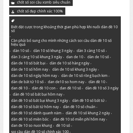
chốt số soi cầu xsmb siêu chuẩn
chốt số đẹp chính xác 100%
Biết đặt cược trong khoảng thời gian phù hợp khi nuôi dàn đề 10
số
,
Cần phải bổ sung cho mình những cách soi cầu dàn đề 10 số
hiệu quả
,
,
,
,
dàn 10 số
dàn 10 số khung 3 ngày
dàn 3 càng 10 số
,
,
,
dàn 3 càng 10 số khung 3 ngày
dan de 10
dàn de 10 số
,
,
dàn de 10 số bất bại
dàn de 10 số hàng ngày
,
,
dàn de 10 số hôm nay
dàn de 10 số khung 3 ngày
,
,
dàn de 10 số ngày hôm nay
dàn de 10 số rồng bạch kim
,
,
,
dàn de bất tử 10 số
dan de10 so hom nay
dàn đề 10
,
,
,
dan đê 10
dàn đề 10 con
dan đề 10 số
dàn đề 10 số 3 ngày
,
,
dàn đề 10 số bất bại hôm nay
,
,
dàn đề 10 số bất bại khung 3 ngày
dàn đề 10 số bất tử
,
,
dàn đề 10 số bất tử hôm nay
dàn đề 10 số chuẩn
,
,
dàn đề 10 số đánh quanh năm
dàn đề 10 số khung 2 ngày
,
,
dàn đề 10 số miền bắc
dàn đề 10 số miễn phí hôm nay
,
,
dan đe 10 so nuoi khung
đề 10 số
,
soi cầu dàn đề 10 số chính xác 100