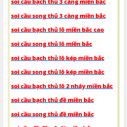
soi cầu bạch thủ 3 càng miền bắc
soi cầu song thủ 3 càng miền bắc
soi cầu bạch thủ lô miền bắc cao
soi cầu song thủ lô miền bắc
soi cầu bạch thủ lô kép miền bắc
soi cầu song thủ lô kép miền bắc
soi cầu bạch thủ lô 2 nháy miền bắc
soi cầu bạch thủ đề miền bắc
soi cầu song thủ đề miền bắc