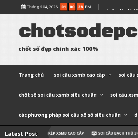
Skip
soi cầu song th
Tháng 6 04, 2026
01
00
28
PM
to
content
soi cầu dàn lô 1
soi cầu song th
c
h
o
t
s
o
d
e
p
c
c
h
ố
t
s
ố
đ
ẹ
p
c
h
í
n
h
x
á
c
1
0
0
%
Trang chủ
soi cầu xsmb cao cấp
soi cầu
chốt số soi cầu xsmb siêu chuẩn
soi cầu xs
các phương pháp soi cầu xổ số siêu chuẩn
d
Latest Post
CẦU BẠCH THỦ LÔ KÉP XSMB CAO CẤP
SOI CẦU BẠCH THỦ 3 CÀNG 