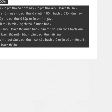
100%
,
,
,
,
ề
bạch thủ đề hôm nay
bạch thủ kép
bach thu lo
,
,
,
háy hôm nay
bạch thủ lô chuẩn 100
bạch thủ lô hôm nay
,
,
gày
bạch thủ lô kép miễn phí 1 ngày
,
,
h thu lo mb
bạch thủ lô miền bắc
,
,
,
hu mb
bạch thủ miền bắc
cao thủ soi cầu rồng bạch kim
,
,
u bạch thủ miền bắc
cầu bạch thủ miền nam
,
,
,
kim
soi cầu bạch thủ
soi cầu bạch thủ miền bắc miễn phí
 bạch thủ lô