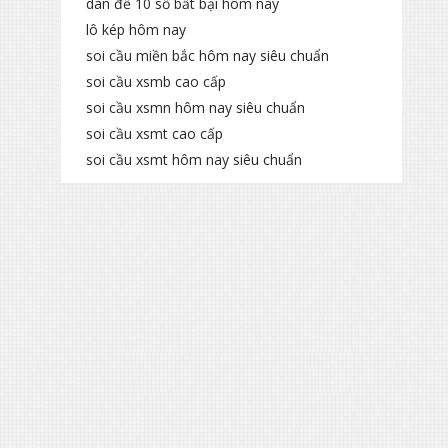
dàn đề 10 số bất bại hôm nay
lô kép hôm nay
soi cầu miền bắc hôm nay siêu chuẩn
soi cầu xsmb cao cấp
soi cầu xsmn hôm nay siêu chuẩn
soi cầu xsmt cao cấp
soi cầu xsmt hôm nay siêu chuẩn