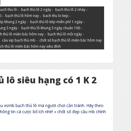
,
,
,
bạch thu lô
bạch thủ lô 2 ngày
bạch thủ lô 2 nháy
,
,
,
0
bạch thủ lô hôm nay
bach thu lo kep
,
,
kép khung 2 ngày
bạch thủ lô kép miễn phí 1 ngày
,
,
hung 3 ngày
bạch thủ lô khung 3 ngày chuẩn 100
,
,
h thủ lô miền bắc hôm nay
bạch thủ lô mỗi ngày
,
,
cầu vip bạch thủ mb
chốt số bạch thủ lô miền bắc hôm nay
ạch thủ lô miền bắc hôm nay siêu đỉnh
 lô siêu hạng có 1 K 2
ầu xsmb bạch thủ lô mà người chơi cần tránh. Hãy theo
thông tin cá cược bổ ích nhé! » chốt số đẹp cầu mb chính