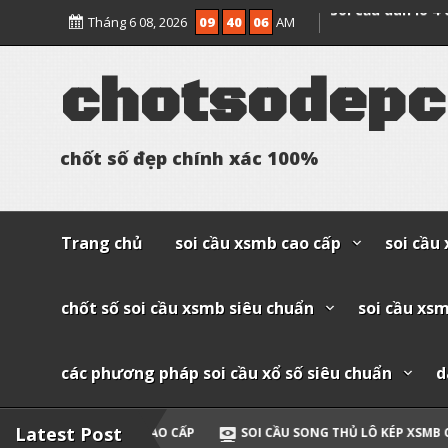
Skip
Tháng 6 08, 2026
09
40
07
AM
to
soi cầu dàn lô 4
content
soi cầu dàn lô 1
c
h
o
t
s
o
d
e
p
c
soi cầu dàn đề 
c
h
ố
t
s
ố
đ
ẹ
p
c
h
í
n
h
x
á
c
1
0
0
%
Trang chủ
soi cầu xsmb cao cấp
soi cầu
chốt số soi cầu xsmb siêu chuẩn
soi cầu xs
các phương pháp soi cầu xổ số siêu chuẩn
d
Latest Post
 XSMB CAO CẤP
SOI CẦU SONG THỦ LÔ KÉP XSMB CAO CẤP
SO