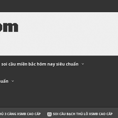
o
m
soi cầu miền bắc hôm nay siêu chuẩn
huẩn
CAO CẤP
SOI CẦU BẠCH THỦ LÔ XSMB CAO CẤP
SOI CẦU DÀN