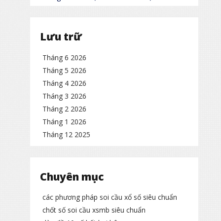
Lưu trữ
Tháng 6 2026
Tháng 5 2026
Tháng 4 2026
Tháng 3 2026
Tháng 2 2026
Tháng 1 2026
Tháng 12 2025
Chuyên mục
các phương pháp soi cầu xổ số siêu chuẩn
chốt số soi cầu xsmb siêu chuẩn