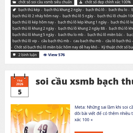
chốt số soi cầu xsmb siêu chuẩn
chốt số đẹp chính xác 100%
,
,
,
,
bạch thủ kép
bạch thủ khung 2 ngày
bạch thủ lô
bach thu lo
,
,
bạch thủ lô 2 nháy hôm nay
bạch thủ lô 5 ngày
bạch thủ lô chuẩn 10
,
,
bạch thủ lô kép hôm nay
bạch thủ lô kép khung 1 ngày
bạch thủ lô 
,
,
bạch thủ lô khung 2 ngày
bạch thủ lô khung 2 ngày 88
bạch thủ lô k
,
,
,
bạch thủ lô khung 5 ngày
bach thu lo mb
bạch thủ lô miền bắc
bạc
,
,
,
bạch thủ lô vip
câu bạch thủ mb
cau bach thu mb
cầu lô bạch thủ
,
,
Chốt số bạch thủ lô miền bắc hôm nay dễ hay khó
Kỹ thuật chốt số b
ở
View 576
2 bình luận
chốt
số
bạch
thủ
lô
miền
soi cầu xsmb bạch thủ
bắc
Th6
hôm
2026
nay
5
ăn
to
Meta: Những sai lầm khi soi c
dõi bài viết để có thêm nhiều 
xác 100 «