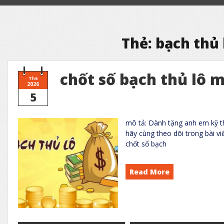
Thẻ:
bạch thủ 
chốt số bạch thủ lô 
Th6
2026
5
mô tả: Dành tặng anh em kỹ th
hãy cùng theo dõi trong bài v
chốt số bạch
Read More