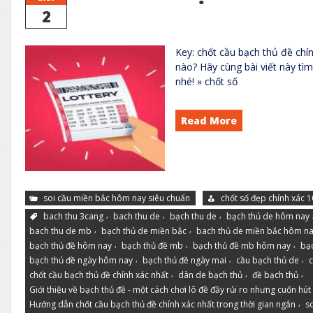
trường
2
quay
Key: chốt cầu bạch thủ đề chí
nào? Hãy cùng bài viết này tìm
nhé! » chốt số
Read More
soi cầu miền bắc hôm nay siêu chuẩn
chốt số đẹp chính xác 
,
,
,
bach thu 3cang
bach thu de
bạch thu de
bạch thủ de hôm nay
,
,
bach thu de mb
bạch thủ de miền bắc
bach thủ de miền bắc hôm n
,
,
,
bạch thủ đề hôm nay
bạch thủ đề mb
bạch thủ đề mb hôm nay
bạ
,
,
,
bạch thủ đề ngày hôm nay
bạch thủ đề ngày mai
cầu bạch thủ de
,
,
,
chốt cầu bạch thủ đề chính xác nhất
dàn de bạch thủ
đề bạch thủ
Giới thiệu về bạch thủ đề - một cách chơi lô đề đầy rủi ro nhưng cuốn hút
,
Hướng dẫn chốt cầu bạch thủ đề chính xác nhất trong thời gian ngắn
s