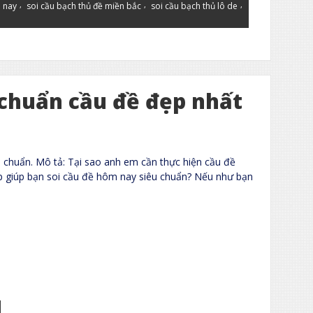
,
,
,
m nay
soi cầu bạch thủ đề miền bắc
soi cầu bạch thủ lô de
 chuẩn cầu đề đẹp nhất
 chuẩn. Mô tả: Tại sao anh em cần thực hiện cầu đề
giúp bạn soi cầu đề hôm nay siêu chuẩn? Nếu như bạn