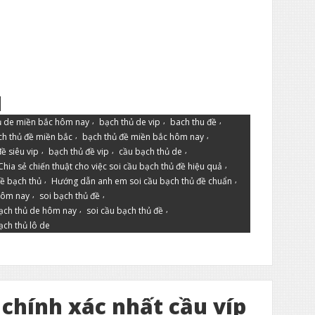
,
,
,
ủ de miền bắc hôm nay
bạch thủ de vip
bach thu đề
,
,
ch thủ đề miền bắc
bạch thủ đề miền bắc hôm nay
,
,
,
ề siêu vip
bạch thủ đề vip
cầu bạch thủ de
,
Chia sẻ chiến thuật cho việc soi cầu bạch thủ đề hiệu quả
,
,
ề bạch thủ
Hướng dẫn anh em soi cầu bạch thủ đề chuẩn
,
,
hôm nay
soi bạch thủ đề
,
,
bạch thủ de hôm nay
soi cầu bạch thủ đề
ạch thủ lô de
 chính xác nhất cầu víp