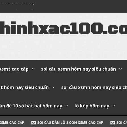
ủ đề xsmb cao cấp
 con xsmb cao cấp
h
i
n
h
x
a
c
1
0
0
.
c
 lô xsmb cao cấp
 xsmt cao cấp
soi cầu xsmn hôm nay siêu chuẩn
mt hôm nay siêu chuẩn
soi cầu xsmn hôm nay siêu c
àn đề 10 số bất bại hôm nay
lô kép hôm nay
SOI CẦU DÀN LÔ 8 CON XSMB CAO CẤP
SOI CẦU ĐỀ ĐẦU ĐUÔ