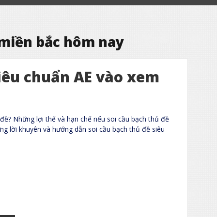
 miền bắc hôm nay
siêu chuẩn AE vào xem
ủ đề? Những lợi thế và hạn chế nếu soi cầu bạch thủ đề
ng lời khuyên và hướng dẫn soi cầu bạch thủ đề siêu