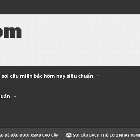
o
m
soi cầu miền bắc hôm nay siêu chuẩn
huẩn
I XSMB CAO CẤP
SOI CẦU BẠCH THỦ LÔ 2 NHÁY XSMB CAO CẤP