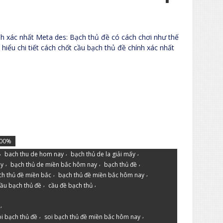
nh xác nhất Meta des: Bạch thủ đề có cách chơi như thế
 hiểu chi tiết cách chốt cầu bạch thủ đề chính xác nhất
100%
,
,
,
bach thu de hom nay
bạch thủ de la giải mấy
,
,
,
ay
bạch thủ de miền bắc hôm nay
bạch thủ đề
,
,
ch thủ đề miền bắc
bạch thủ đề miền bắc hôm nay
,
,
cầu bạch thủ đề
cầu đề bạch thủ
,
,
,
oi bạch thủ đề
soi bạch thủ đề miền bắc hôm nay