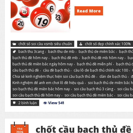
Read More
chốt số soi cầu xsmb siêu chuẩn
chốt số đẹp chính xác 100%
,
,
,
bach thu 3cang
bach thu de mb
bạch thủ de miền bắc
bạch th
,
,
,
bạch thủ đề hôm nay
bạch thủ đề mb
bạch thủ đề mb hôm nay
bạ
,
,
bạch thủ đề miền bắc ngày hôm nay
bạch thủ đề miễn phí
bạch thủ đ
,
,
,
cầu bạch thủ đề
cầu đề bạch thủ
cầu lô de bạch thủ chính xác 100
,
,
Chia sẻ kinh nghiệm thực hiện soi cầu bạch thủ đề
dàn de bạch thủ
đ
,
Kinh nghiệm để anh em chơi lô đề hiệu quả
soi bạch thủ de miền bắc 
,
,
soi bạch thủ đề miền bắc hôm nay
soi cầu bạch thủ 3 càng
soi cầu 
,
,
soi cầu bạch thủ đề hôm nay
soi cầu bạch thủ đề miền bắc
soi cầu b
ở
View 541
2 bình luận
soi
cầu
bạch
thủ
đề
số
chốt cầu bạch thủ đề
chuẩn
Th6
từ
2026