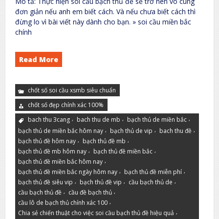
Mô tả: Thực hiện soi cầu bạch thủ đề sẽ trở nên vô cùng
đơn giản nếu anh em biết cách. Và nếu chưa biết cách thì
đừng lo vì bài viết này dành cho bạn. » soi cầu miền bắc
chính
Read More
chốt số soi cầu xsmb siêu chuẩn
chốt số đẹp chính xác 100%
,
,
,
bach thu 3cang
bach thu de mb
bạch thủ de miền bắc
,
,
,
bạch thủ de miền bắc hôm nay
bạch thủ de vip
bach thu đề
,
,
bạch thủ đề hôm nay
bạch thủ đề mb
,
,
bạch thủ đề mb hôm nay
bạch thủ đề miền bắc
,
bạch thủ đề miền bắc hôm nay
,
,
bạch thủ đề miền bắc ngày hôm nay
bạch thủ đề miễn phí
,
,
,
bạch thủ đề siêu vip
bạch thủ đề vip
cầu bạch thủ de
,
,
cầu bạch thủ đề
cầu đề bạch thủ
,
cầu lô de bạch thủ chính xác 100
,
Chia sẻ chiến thuật cho việc soi cầu bạch thủ đề hiệu quả