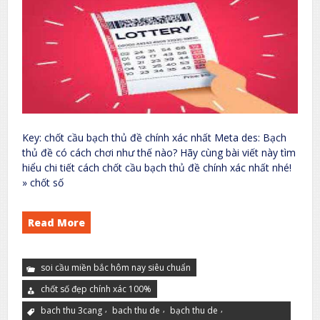
Key: chốt cầu bạch thủ đề chính xác nhất Meta des: Bạch
thủ đề có cách chơi như thế nào? Hãy cùng bài viết này tìm
hiểu chi tiết cách chốt cầu bạch thủ đề chính xác nhất nhé!
» chốt số
Read More
soi cầu miền bắc hôm nay siêu chuẩn
chốt số đẹp chính xác 100%
,
,
,
bach thu 3cang
bach thu de
bạch thu de