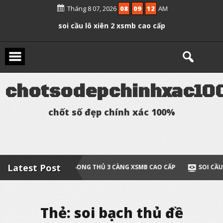
Skip
soi cầu dàn lô 6 con xsmb cao cấp
Tháng 8 07, 2026
08
09
13
AM
to
content
soi cầu dàn đề 10 con xsmb cao cấp
soi cầu lô xiên 2 xsmb cao cấp
soi cầu bạch thủ lô 2 nháy xsmb cao
cấp
soi cầu bạch thủ lô kép xsmb cao cấp
c
h
o
t
s
o
d
e
p
c
h
i
n
h
x
a
c
1
0
c
h
ố
t
s
ố
đ
ẹ
p
c
h
í
n
h
x
á
c
1
0
0
%
Latest Post
OI CẦU SONG THỦ 3 CÀNG XSMB CAO CẤP
SOI CẦU DÀN LÔ 4 CON 
Thẻ:
soi bạch thủ đề