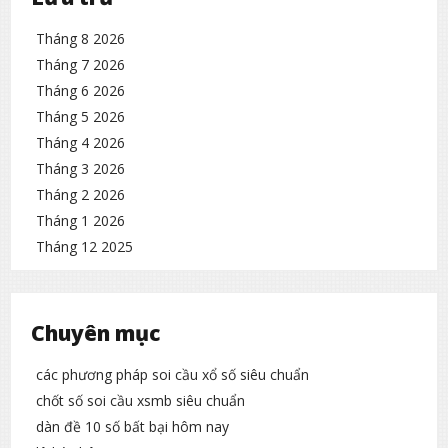
Tháng 8 2026
Tháng 7 2026
Tháng 6 2026
Tháng 5 2026
Tháng 4 2026
Tháng 3 2026
Tháng 2 2026
Tháng 1 2026
Tháng 12 2025
Chuyên mục
các phương pháp soi cầu xổ số siêu chuẩn
chốt số soi cầu xsmb siêu chuẩn
dàn đề 10 số bất bại hôm nay