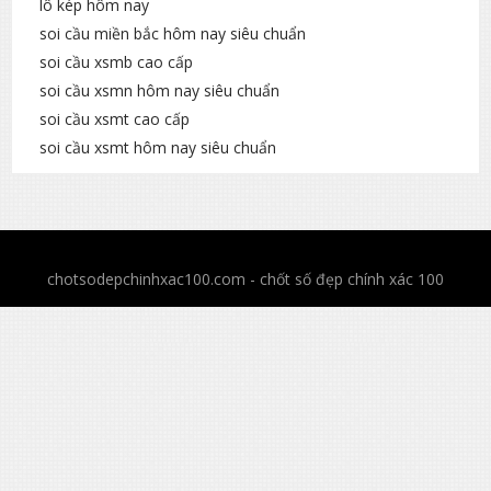
lô kép hôm nay
soi cầu miền bắc hôm nay siêu chuẩn
soi cầu xsmb cao cấp
soi cầu xsmn hôm nay siêu chuẩn
soi cầu xsmt cao cấp
soi cầu xsmt hôm nay siêu chuẩn
chotsodepchinhxac100.com - chốt số đẹp chính xác 100