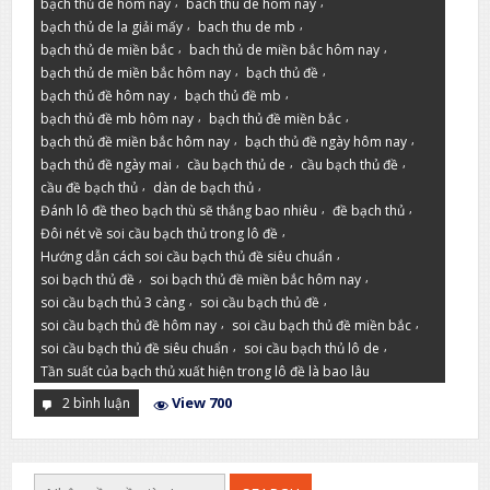
,
,
bạch thủ de hôm nay
bach thu de hom nay
,
,
bạch thủ de la giải mấy
bach thu de mb
,
,
bạch thủ de miền bắc
bach thủ de miền bắc hôm nay
,
,
bạch thủ de miền bắc hôm nay
bạch thủ đề
,
,
bạch thủ đề hôm nay
bạch thủ đề mb
,
,
bạch thủ đề mb hôm nay
bạch thủ đề miền bắc
,
,
bạch thủ đề miền bắc hôm nay
bạch thủ đề ngày hôm nay
,
,
,
bạch thủ đề ngày mai
cầu bạch thủ de
cầu bạch thủ đề
,
,
cầu đề bạch thủ
dàn de bạch thủ
,
,
Đánh lô đề theo bạch thù sẽ thắng bao nhiêu
đề bạch thủ
,
Đôi nét về soi cầu bạch thủ trong lô đề
,
Hướng dẫn cách soi cầu bạch thủ đề siêu chuẩn
,
,
soi bạch thủ đề
soi bạch thủ đề miền bắc hôm nay
,
,
soi cầu bạch thủ 3 càng
soi cầu bạch thủ đề
,
,
soi cầu bạch thủ đề hôm nay
soi cầu bạch thủ đề miền bắc
,
,
soi cầu bạch thủ đề siêu chuẩn
soi cầu bạch thủ lô de
Tần suất của bạch thủ xuất hiện trong lô đề là bao lâu
View 700
2 bình luận
ở
soi
cầu
bạch
thủ
đề
siêu