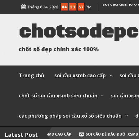
soi cầu lô xiên 
Skip
Tháng 6 24, 2026
04
53
59
PM
to
soi cầu dàn lô 6
content
soi cầu song th
c
h
o
t
s
o
d
e
p
c
soi cầu dàn đề 
c
h
ố
t
s
ố
đ
ẹ
p
c
h
í
n
h
x
á
c
1
0
0
%
Trang chủ
soi cầu xsmb cao cấp
soi cầu
chốt số soi cầu xsmb siêu chuẩn
soi cầu xs
các phương pháp soi cầu xổ số siêu chuẩn
d
Latest Post
ÉP XSMB CAO CẤP
SOI CẦU ĐỀ ĐẦU ĐUÔI XSMB CAO CẤP
SOI 