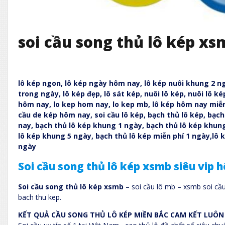
soi cầu song thủ lô kép xs
lô kép ngon, lô kép ngày hôm nay, lô kép nuôi khung 2 ng
trong ngày, lô kép đẹp, lô sát kép, nuôi lô kép, nuôi lô k
hôm nay, lo kep hom nay, lo kep mb, lô kép hôm nay miễn 
cầu de kép hôm nay, soi cầu lô kép, bạch thủ lô kép, bạc
nay, bạch thủ lô kép khung 1 ngày, bạch thủ lô kép khung
lô kép khung 5 ngày, bạch thủ lô kép miễn phí 1 ngày,lô 
ngày
Soi cầu song thủ lô kép xsmb siêu vip 
Soi cầu song thủ lô kép xsmb
– soi cầu lô mb – xsmb soi cầu
bach thu kep.
KẾT QUẢ CẦU SONG THỦ LÔ KÉP MIỀN BẮC CAM KẾT LUÔN