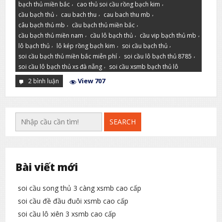
,
,
bạch thủ miền bắc
cao thủ soi cầu rồng bạch kim
,
,
,
cầu bạch thủ
cau bach thu
cau bach thu mb
,
,
câu bạch thủ mb
cầu bạch thủ miền bắc
,
,
,
cầu bạch thủ miền nam
cầu lô bạch thủ
cầu vip bạch thủ mb
,
,
,
lô bạch thủ
lô kép rồng bạch kim
soi cầu bạch thủ
,
,
soi cầu bạch thủ miền bắc miễn phí
soi cầu lô bạch thủ 8785
,
soi cầu lô bạch thủ xs đà nẵng
soi cầu xsmb bạch thủ lô
View 707
2 bình luận
ở
soi
cầu
xsmb
bạch
thủ
lô
SEARCH
siêu
hạng
có
1
K
2
Bài viết mới
soi cầu song thủ 3 càng xsmb cao cấp
soi cầu đề đầu đuôi xsmb cao cấp
soi cầu lô xiên 3 xsmb cao cấp