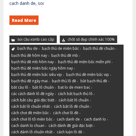
cach danh de, soi
Read More
soi cầu xsmb cao cấp
chốt số đẹp chính xác 100%
,
,
,
bach thu de
bạch thủ de miền bắc
bạch thủ đề chuẩn
,
,
bạch thủ đề hôm nay
bạch thủ đề mb
,
,
bạch thủ đề mb hôm nay
bạch thủ đề miền bắc miễn phí
,
bạch thủ đề miền bắc ngày hôm nay
,
,
bạch thủ đề miền bắc siêu vip
bạch thủ đề miền bắc vip
,
,
,
bạch thủ đề ngày mai
bạch thủ lô đề
bắt bạch thủ đề
,
,
,
bắt cầu lô
bắt lô chuẩn
bat lo de mien bac
,
,
các cách đánh lô đề ngày
cách bắt bạch thủ lô
,
,
cách bắt cầu giải đặc biệt
cách bắt lô chuẩn
,
,
cách bắt lô chuẩn nhất
cách bắt lô đề chuẩn
,
,
cách chơi đề miền bắc
cách chơi lô đề
,
,
,
cách chơi lô tô miền bắc
cach danh de
cach danh lo
,
,
cach danh lo chuan
cách đánh đề giải đặc biệt
,
,
cách đánh lô chuẩn nhất
cách luận lô đề