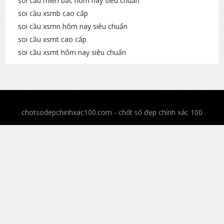
soi cầu miền bắc hôm nay siêu chuẩn
soi cầu xsmb cao cấp
soi cầu xsmn hôm nay siêu chuẩn
soi cầu xsmt cao cấp
soi cầu xsmt hôm nay siêu chuẩn
chotsodepchinhxac100.com - chốt số đẹp chính xác 100