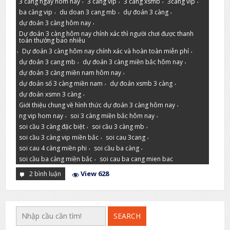
,
,
,
,
3 càng ngày hôm nay
3 cang vip
3 càng xsmb
3cang vip
,
,
,
ba càng vip
du doan 3 cang mb
dự đoán 3 càng
,
dự đoán 3 càng hôm nay
Dự đoán 3 càng hôm nay chính xác thì người chơi được thanh
toán thưởng bao nhiêu
,
,
Dự đoán 3 càng hôm nay chính xác và hoàn toàn miễn phí
,
,
dự đoán 3 cang mb
dự đoán 3 càng miền bắc hôm nay
,
dự đoán 3 càng miền nam hôm nay
,
,
dự đoán số 3 càng miền nam
dự đoán xsmb 3 càng
,
dự đoán xsmn 3 càng
,
Giới thiệu chung về hình thức dự đoán 3 càng hôm nay
,
,
ng vip hom nay
soi 3 càng miền bắc hôm nay
,
,
soi cầu 3 càng đặc biệt
soi cầu 3 càng mb
,
,
soi cầu 3 càng vip miền bắc
soi cau 3cang
,
,
soi cau 4 càng miền phi
soi cầu ba càng
,
soi cầu ba càng miền bắc
soi cau ba cang mien bac
View 628
2 bình luận
ở
dự
đoán
3
càng
hôm
nay
SEARCH
cầu
đẹp