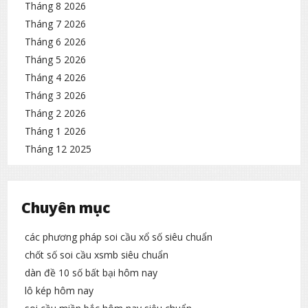
Tháng 8 2026
Tháng 7 2026
Tháng 6 2026
Tháng 5 2026
Tháng 4 2026
Tháng 3 2026
Tháng 2 2026
Tháng 1 2026
Tháng 12 2025
Chuyên mục
các phương pháp soi cầu xổ số siêu chuẩn
chốt số soi cầu xsmb siêu chuẩn
dàn đề 10 số bất bại hôm nay
lô kép hôm nay