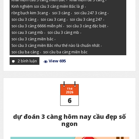
,
Kinh nghiệm soi cầu 3 càng miền Bắc là gì
,
,
,
rồng bạch kim 3cang
soi 3 càng
soi cầu 247 3 càng
,
,
,
soi cầu 3 càng
soi cau 3 cang
soi cầu 3 càng 247
,
,
soi cầu 3 càng 6666 miễn phí
soi cầu 3 càng đặc biệt
,
,
soi cau 3 cang mb
soi cầu 3 càng mb
,
soi cầu 3 càng miền bắc
,
Soi cầu 3 càng miền Bắc như thế nào là chuẩn nhất
,
soi cầu ba càng
soi cầu ba càng miền bắc
View 695
2 bình luận
ở
soi
cầu
3
càng
miền
bắc
tự
Th8
tin
2026
trúng
6
tối
nay
dự đoán 3 càng hôm nay cầu đẹp số
ngon