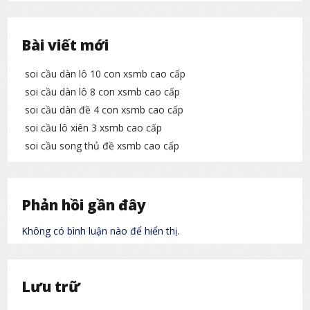
số
ngon
Bài viết mới
soi cầu dàn lô 10 con xsmb cao cấp
soi cầu dàn lô 8 con xsmb cao cấp
soi cầu dàn đề 4 con xsmb cao cấp
soi cầu lô xiên 3 xsmb cao cấp
soi cầu song thủ đề xsmb cao cấp
Phản hồi gần đây
Không có bình luận nào để hiển thị.
Lưu trữ