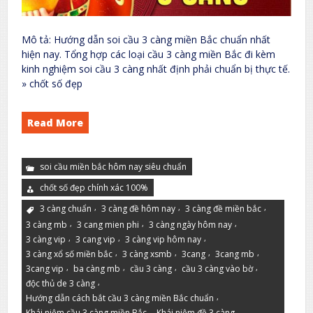
Mô tả: Hướng dẫn soi cầu 3 càng miền Bắc chuẩn nhất
hiện nay. Tổng hợp các loại cầu 3 càng miền Bắc đi kèm
kinh nghiệm soi cầu 3 càng nhất định phải chuẩn bị thực tế.
» chốt số đẹp
Read More
soi cầu miền bắc hôm nay siêu chuẩn
chốt số đẹp chính xác 100%
,
,
,
3 càng chuẩn
3 càng đề hôm nay
3 càng đề miền bắc
,
,
,
3 càng mb
3 cang mien phi
3 càng ngày hôm nay
,
,
,
3 càng vip
3 cang vip
3 càng vip hôm nay
,
,
,
,
3 càng xổ số miền bắc
3 càng xsmb
3cang
3cang mb
,
,
,
,
3cang vip
ba càng mb
cầu 3 càng
cầu 3 càng vào bờ
,
độc thủ de 3 càng
,
Hướng dẫn cách bắt cầu 3 càng miền Bắc chuẩn
,
,
Khái niệm cầu 3 càng miền Bắc
Khái niệm đề 3 càng