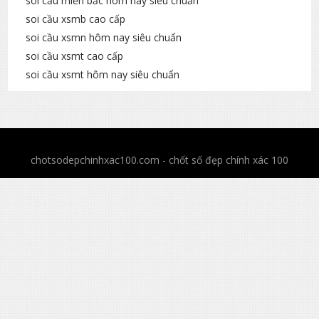
soi cầu miền bắc hôm nay siêu chuẩn
soi cầu xsmb cao cấp
soi cầu xsmn hôm nay siêu chuẩn
soi cầu xsmt cao cấp
soi cầu xsmt hôm nay siêu chuẩn
chotsodepchinhxac100.com - chốt số đẹp chính xác 100