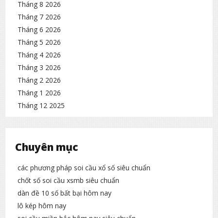
Tháng 8 2026
Tháng 7 2026
Tháng 6 2026
Tháng 5 2026
Tháng 4 2026
Tháng 3 2026
Tháng 2 2026
Tháng 1 2026
Tháng 12 2025
Chuyên mục
các phương pháp soi cầu xổ số siêu chuẩn
chốt số soi cầu xsmb siêu chuẩn
dàn đề 10 số bất bại hôm nay
lô kép hôm nay