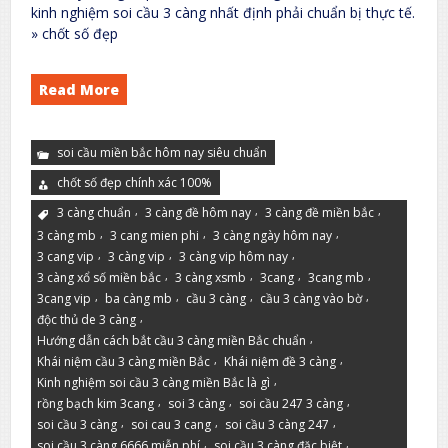
kinh nghiệm soi cầu 3 càng nhất định phải chuẩn bị thực tế.
» chốt số đẹp
Read More
soi cầu miền bắc hôm nay siêu chuẩn
chốt số đẹp chính xác 100%
,
,
,
3 càng chuẩn
3 càng đề hôm nay
3 càng đề miền bắc
,
,
,
3 càng mb
3 cang mien phi
3 càng ngày hôm nay
,
,
,
3 cang vip
3 càng vip
3 càng vip hôm nay
,
,
,
,
3 càng xổ số miền bắc
3 càng xsmb
3cang
3cang mb
,
,
,
,
3cang vip
ba càng mb
cầu 3 càng
cầu 3 càng vào bờ
,
độc thủ de 3 càng
,
Hướng dẫn cách bắt cầu 3 càng miền Bắc chuẩn
,
,
Khái niệm cầu 3 càng miền Bắc
Khái niệm đề 3 càng
,
Kinh nghiệm soi cầu 3 càng miền Bắc là gì
,
,
,
rồng bạch kim 3cang
soi 3 càng
soi cầu 247 3 càng
,
,
,
soi cầu 3 càng
soi cau 3 cang
soi cầu 3 càng 247
,
,
soi cầu 3 càng 6666 miễn phí
soi cầu 3 càng đặc biệt