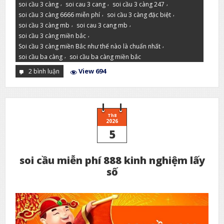
,
,
,
soi cầu 3 càng
soi cau 3 cang
soi cầu 3 càng 247
,
,
soi cầu 3 càng 6666 miễn phí
soi cầu 3 càng đặc biệt
,
,
soi cầu 3 càng mb
soi cau 3 cang mb
,
soi cầu 3 càng miền bắc
,
Soi cầu 3 càng miền Bắc như thế nào là chuẩn nhất
,
soi cầu ba càng
soi cầu ba càng miền bắc
View 694
2 bình luận
ở
soi
cầu
3
càng
miền
bắc
tự
Th8
tin
2026
trúng
5
tối
nay
soi cầu miễn phí 888 kinh nghiệm lấy
số