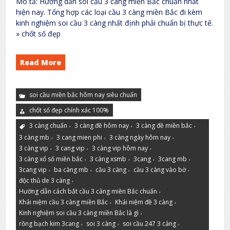
Mô tả: Hướng dẫn soi cầu 3 càng miền Bắc chuẩn nhất
hiện nay. Tổng hợp các loại cầu 3 càng miền Bắc đi kèm
kinh nghiệm soi cầu 3 càng nhất định phải chuẩn bị thực tế.
» chốt số đẹp
Read More
soi cầu miền bắc hôm nay siêu chuẩn
chốt số đẹp chính xác 100%
,
,
,
3 càng chuẩn
3 càng đề hôm nay
3 càng đề miền bắc
,
,
,
3 càng mb
3 cang mien phi
3 càng ngày hôm nay
,
,
,
3 càng vip
3 cang vip
3 càng vip hôm nay
,
,
,
,
3 càng xổ số miền bắc
3 càng xsmb
3cang
3cang mb
,
,
,
,
3cang vip
ba càng mb
cầu 3 càng
cầu 3 càng vào bờ
,
độc thủ de 3 càng
,
Hướng dẫn cách bắt cầu 3 càng miền Bắc chuẩn
,
,
Khái niệm cầu 3 càng miền Bắc
Khái niệm đề 3 càng
,
Kinh nghiệm soi cầu 3 càng miền Bắc là gì
,
,
,
rồng bạch kim 3cang
soi 3 càng
soi cầu 247 3 càng