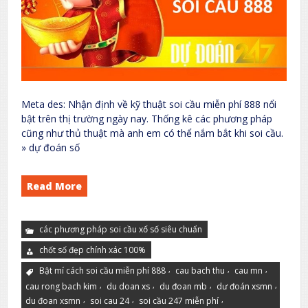
Meta des: Nhận định về kỹ thuật soi cầu miễn phí 888 nổi
bật trên thị trường ngày nay. Thống kê các phương pháp
cũng như thủ thuật mà anh em có thể nắm bắt khi soi cầu.
» dự đoán số
Read More
các phương pháp soi cầu xổ số siêu chuẩn
chốt số đẹp chính xác 100%
,
,
,
Bật mí cách soi cầu miễn phí 888
cau bach thu
cau mn
,
,
,
,
cau rong bach kim
du doan xs
du đoan mb
dư đoán xsmn
,
,
,
du đoan xsmn
soi cau 24
soi cầu 247 miễn phí