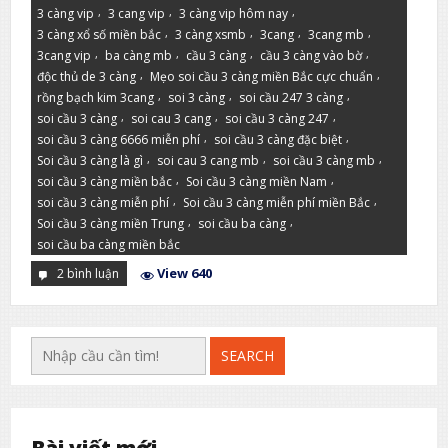
,
,
,
3 càng vip
3 cang vip
3 càng vip hôm nay
,
,
,
,
3 càng xổ số miền bắc
3 càng xsmb
3cang
3cang mb
,
,
,
,
3cang vip
ba càng mb
cầu 3 càng
cầu 3 càng vào bờ
,
,
độc thủ de 3 càng
Mẹo soi cầu 3 càng miền Bắc cực chuẩn
,
,
,
rồng bạch kim 3cang
soi 3 càng
soi cầu 247 3 càng
,
,
,
soi cầu 3 càng
soi cau 3 cang
soi cầu 3 càng 247
,
,
soi cầu 3 càng 6666 miễn phí
soi cầu 3 càng đặc biệt
,
,
,
Soi cầu 3 càng là gì
soi cau 3 cang mb
soi cầu 3 càng mb
,
,
soi cầu 3 càng miền bắc
Soi cầu 3 càng miền Nam
,
,
soi cầu 3 càng miễn phí
Soi cầu 3 càng miễn phí miền Bắc
,
,
Soi cầu 3 càng miền Trung
soi cầu ba càng
soi cầu ba càng miền bắc
View 640
2 bình luận
ở
soi
cầu
3
càng
miễn
phí
SEARCH
cầu
đẹp
theo
là
ăn
Bài viết mới