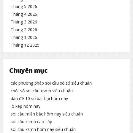
Tháng 5 2026
Tháng 4 2026
Tháng 3 2026
Tháng 2 2026
Tháng 1 2026
Tháng 12 2025
Chuyên mục
các phương pháp soi cầu xổ số siêu chuẩn
chốt số soi cầu xsmb siêu chuẩn
dàn đề 10 số bất bại hôm nay
lô kép hôm nay
soi cầu miền bắc hôm nay siêu chuẩn
soi cầu xsmb cao cấp
soi cầu xsmn hôm nay siêu chuẩn