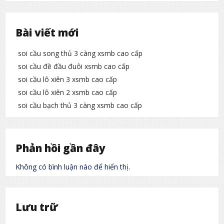
số
ngon
Bài viết mới
soi cầu song thủ 3 càng xsmb cao cấp
soi cầu đề đầu đuôi xsmb cao cấp
soi cầu lô xiên 3 xsmb cao cấp
soi cầu lô xiên 2 xsmb cao cấp
soi cầu bạch thủ 3 càng xsmb cao cấp
Phản hồi gần đây
Không có bình luận nào để hiển thị.
Lưu trữ