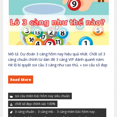
Mô tả: Dự đoán 3 càng hôm nay hiệu quả nhất. Chốt số 3
càng chuẩn chỉnh từ dàn đề 3 càng VIP đánh quanh năm.
Hé lộ bí quyết soi cầu 3 càng như cao thủ. » soi cấu số đẹp
Read More
soi cầu miền bắc hôm nay siêu chuẩn
chốt số đẹp chính xác 100%
,
,
,
3 càng chuẩn
3 càng mb
3 càng miền bắc hôm nay