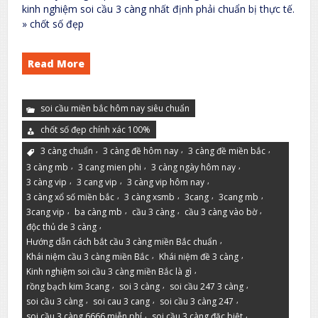
kinh nghiệm soi cầu 3 càng nhất định phải chuẩn bị thực tế.
» chốt số đẹp
Read More
soi cầu miền bắc hôm nay siêu chuẩn
chốt số đẹp chính xác 100%
,
,
,
3 càng chuẩn
3 càng đề hôm nay
3 càng đề miền bắc
,
,
,
3 càng mb
3 cang mien phi
3 càng ngày hôm nay
,
,
,
3 càng vip
3 cang vip
3 càng vip hôm nay
,
,
,
,
3 càng xổ số miền bắc
3 càng xsmb
3cang
3cang mb
,
,
,
,
3cang vip
ba càng mb
cầu 3 càng
cầu 3 càng vào bờ
,
độc thủ de 3 càng
,
Hướng dẫn cách bắt cầu 3 càng miền Bắc chuẩn
,
,
Khái niệm cầu 3 càng miền Bắc
Khái niệm đề 3 càng
,
Kinh nghiệm soi cầu 3 càng miền Bắc là gì
,
,
,
rồng bạch kim 3cang
soi 3 càng
soi cầu 247 3 càng
,
,
,
soi cầu 3 càng
soi cau 3 cang
soi cầu 3 càng 247
,
,
soi cầu 3 càng 6666 miễn phí
soi cầu 3 càng đặc biệt