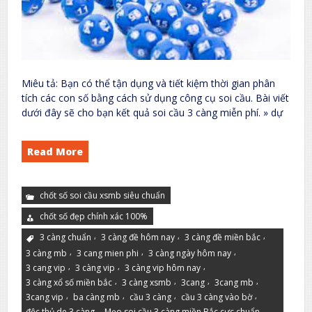
Miêu tả: Bạn có thể tận dụng và tiết kiệm thời gian phân
tích các con số bằng cách sử dụng công cụ soi cầu. Bài viết
dưới đây sẽ cho bạn kết quả soi cầu 3 càng miễn phí. » dự
Read More
chốt số soi cầu xsmb siêu chuẩn
chốt số đẹp chính xác 100%
,
,
,
3 càng chuẩn
3 càng đề hôm nay
3 càng đề miền bắc
,
,
,
3 càng mb
3 cang mien phi
3 càng ngày hôm nay
,
,
,
3 cang vip
3 càng vip
3 càng vip hôm nay
,
,
,
,
3 càng xổ số miền bắc
3 càng xsmb
3cang
3cang mb
,
,
,
,
3cang vip
ba càng mb
cầu 3 càng
cầu 3 càng vào bờ
,
,
độc thủ de 3 càng
Mẹo soi cầu 3 càng miền Bắc cực chuẩn