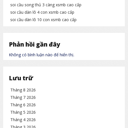
soi cầu song thủ 3 càng xsmb cao cấp
soi cầu dàn lô 4 con xsmb cao cấp
soi cầu dàn lô 10 con xsmb cao cấp
Phản hồi gần đây
Không có bình luận nào để hiển thị.
Lưu trữ
Tháng 8 2026
Tháng 7 2026
Tháng 6 2026
Tháng 5 2026
Tháng 4 2026
Tháng 3 2026