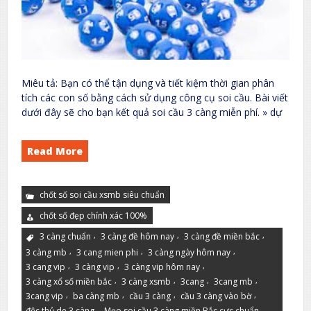
Miêu tả: Bạn có thể tận dụng và tiết kiệm thời gian phân
tích các con số bằng cách sử dụng công cụ soi cầu. Bài viết
dưới đây sẽ cho bạn kết quả soi cầu 3 càng miễn phí. » dự
Read More
chốt số soi cầu xsmb siêu chuẩn
chốt số đẹp chính xác 100%
,
,
,
3 càng chuẩn
3 càng đề hôm nay
3 càng đề miền bắc
,
,
,
3 càng mb
3 cang mien phi
3 càng ngày hôm nay
,
,
,
3 cang vip
3 càng vip
3 càng vip hôm nay
,
,
,
,
3 càng xổ số miền bắc
3 càng xsmb
3cang
3cang mb
,
,
,
,
3cang vip
ba càng mb
cầu 3 càng
cầu 3 càng vào bờ
,
,
độc thủ de 3 càng
Mẹo soi cầu 3 càng miền Bắc cực chuẩn