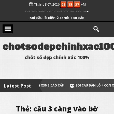
Skip
Tháng 8 07, 2026
03
15
38
AM
soi cầu dàn lô 6 con xsmb cao cấp
to
content
soi cầu dàn đề 10 con xsmb cao cấp
soi cầu lô xiên 2 xsmb cao cấp
soi cầu bạch thủ lô 2 nháy xsmb cao
cấp
soi cầu bạch thủ lô kép xsmb cao cấp
c
h
o
t
s
o
d
e
p
c
h
i
n
h
x
a
c
1
0
c
h
ố
t
s
ố
đ
ẹ
p
c
h
í
n
h
x
á
c
1
0
0
%
Latest Post
ONG THỦ 3 CÀNG XSMB CAO CẤP
SOI CẦU DÀN LÔ 4 CON XSMB CAO
Thẻ:
cầu 3 càng vào bờ