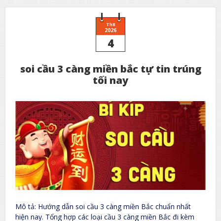
Th8
2026
4
soi cầu 3 càng miền bắc tự tin trúng
tối nay
Mô tả: Hướng dẫn soi cầu 3 càng miền Bắc chuẩn nhất
hiện nay. Tổng hợp các loại cầu 3 càng miền Bắc đi kèm