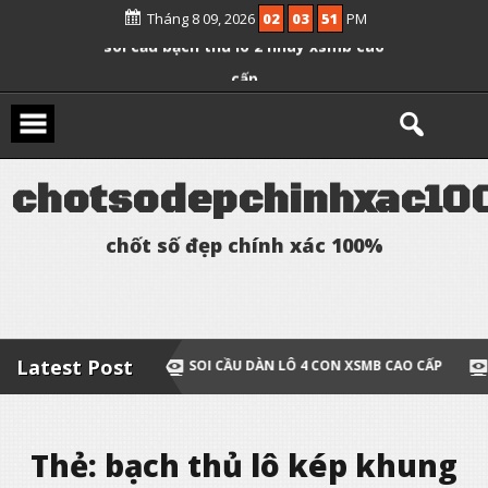
Skip
Tháng 8 09, 2026
02
03
51
PM
soi cầu dàn đề 8 con xsmb cao cấp
to
content
soi cầu bạch thủ lô 2 nháy xsmb cao
cấp
soi cầu dàn lô 6 con xsmb cao cấp
soi cầu song thủ đề xsmb cao cấp
c
h
o
t
s
o
d
e
p
c
h
i
n
h
x
a
c
1
0
c
h
ố
t
s
ố
đ
ẹ
p
c
h
í
n
h
x
á
c
1
0
0
%
Latest Post
XSMB CAO CẤP
SOI CẦU DÀN LÔ 4 CON XSMB CAO CẤP
SOI CẦ
Thẻ:
bạch thủ lô kép khung