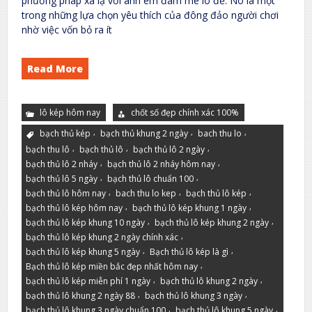
phương pháp xa lạ với anh em đam mê lô đề. Nó là một
trong những lựa chọn yêu thích của đông đảo người chơi
nhờ việc vốn bỏ ra ít
Read More
lô kép hôm nay
chốt số đẹp chính xác 100%
,
,
,
bạch thủ kép
bạch thủ khung 2 ngày
bach thu lo
,
,
,
bạch thu lô
bạch thủ lô
bạch thủ lô 2 ngày
,
,
bạch thủ lô 2 nháy
bạch thủ lô 2 nháy hôm nay
,
,
bạch thủ lô 5 ngày
bạch thủ lô chuẩn 100
,
,
,
bạch thủ lô hôm nay
bach thu lo kep
bạch thủ lô kép
,
,
bạch thủ lô kép hôm nay
bạch thủ lô kép khung 1 ngày
,
,
bạch thủ lô kép khung 10 ngày
bạch thủ lô kép khung 2 ngày
,
bạch thủ lô kép khung 2 ngày chính xác
,
,
bạch thủ lô kép khung 5 ngày
Bạch thủ lô kép là gì
,
Bạch thủ lô kép miền bắc đẹp nhất hôm nay
,
,
bạch thủ lô kép miễn phí 1 ngày
bạch thủ lô khung 2 ngày
,
,
bạch thủ lô khung 2 ngày 88
bạch thủ lô khung 3 ngày
,
,
bạch thủ lô khung 3 ngày chuẩn 100
bạch thủ lô khung 5 ngày