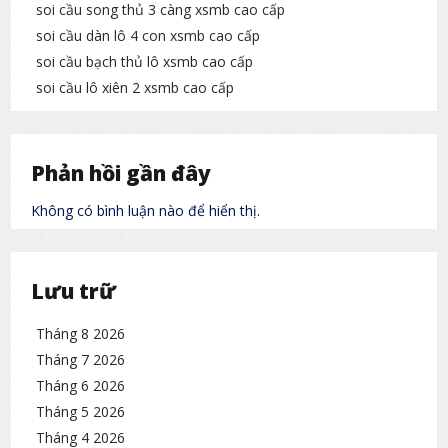
soi cầu song thủ 3 càng xsmb cao cấp
soi cầu dàn lô 4 con xsmb cao cấp
soi cầu bạch thủ lô xsmb cao cấp
soi cầu lô xiên 2 xsmb cao cấp
Phản hồi gần đây
Không có bình luận nào để hiển thị.
Lưu trữ
Tháng 8 2026
Tháng 7 2026
Tháng 6 2026
Tháng 5 2026
Tháng 4 2026