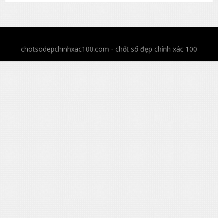
chotsodepchinhxac100.com - chốt số đẹp chính xác 100