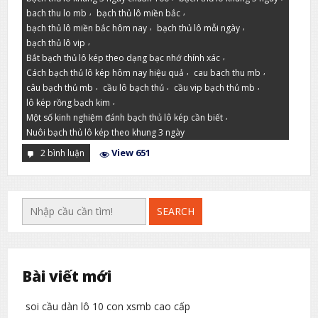
,
,
bach thu lo mb
bạch thủ lô miền bắc
,
,
bạch thủ lô miền bắc hôm nay
bạch thủ lô mỗi ngày
,
bạch thủ lô vip
,
Bắt bạch thủ lô kép theo dạng bạc nhớ chính xác
,
,
Cách bạch thủ lô kép hôm nay hiệu quả
cau bach thu mb
,
,
,
câu bạch thủ mb
cầu lô bạch thủ
cầu vip bạch thủ mb
,
lô kép rồng bạch kim
,
Một số kinh nghiệm đánh bạch thủ lô kép cần biết
Nuôi bạch thủ lô kép theo khung 3 ngày
View 651
2 bình luận
ở
bạch
thủ
lô
kép
chính
xác
SEARCH
100
Bài viết mới
soi cầu dàn lô 10 con xsmb cao cấp