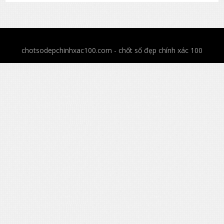
chotsodepchinhxac100.com - chốt số đẹp chính xác 100