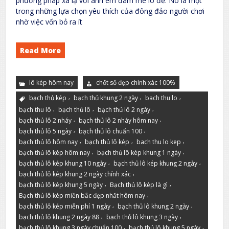
phương pháp xa lạ với anh em đam mê lô đề. Nó là một
trong những lựa chọn yêu thích của đông đảo người chơi
nhờ việc vốn bỏ ra ít
Read More
lô kép hôm nay
chốt số đẹp chính xác 100%
,
,
,
bạch thủ kép
bạch thủ khung 2 ngày
bach thu lo
,
,
,
bạch thu lô
bạch thủ lô
bạch thủ lô 2 ngày
,
,
bạch thủ lô 2 nháy
bạch thủ lô 2 nháy hôm nay
,
,
bạch thủ lô 5 ngày
bạch thủ lô chuẩn 100
,
,
,
bạch thủ lô hôm nay
bạch thủ lô kép
bach thu lo kep
,
,
bạch thủ lô kép hôm nay
bạch thủ lô kép khung 1 ngày
,
,
bạch thủ lô kép khung 10 ngày
bạch thủ lô kép khung 2 ngày
,
bạch thủ lô kép khung 2 ngày chính xác
,
,
bạch thủ lô kép khung 5 ngày
Bạch thủ lô kép là gì
,
Bạch thủ lô kép miền bắc đẹp nhất hôm nay
,
,
bạch thủ lô kép miễn phí 1 ngày
bạch thủ lô khung 2 ngày
,
,
bạch thủ lô khung 2 ngày 88
bạch thủ lô khung 3 ngày
,
,
bạch thủ lô khung 3 ngày chuẩn 100
bạch thủ lô khung 5 ngày