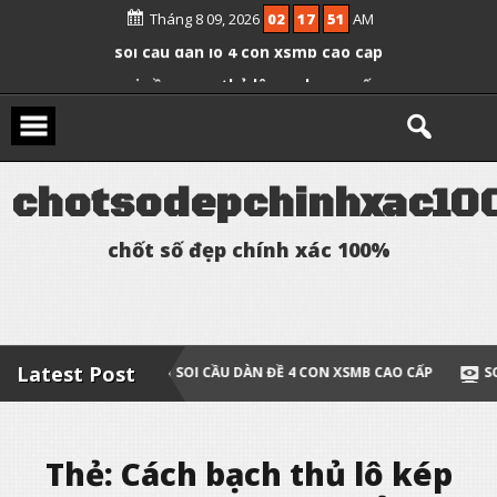
Skip
Tháng 8 09, 2026
02
17
51
AM
to
soi cầu dàn lô 6 con xsmb cao cấp
content
soi cầu dàn lô 4 con xsmb cao cấp
soi cầu song thủ lô xsmb cao cấp
soi cầu dàn đề 10 con xsmb cao cấp
soi cầu bạch thủ 3 càng xsmb cao cấp
c
h
o
t
s
o
d
e
p
c
h
i
n
h
x
a
c
1
0
c
h
ố
t
s
ố
đ
ẹ
p
c
h
í
n
h
x
á
c
1
0
0
%
Latest Post
MB CAO CẤP
SOI CẦU DÀN ĐỀ 4 CON XSMB CAO CẤP
SOI CẦU 
Thẻ:
Cách bạch thủ lô kép