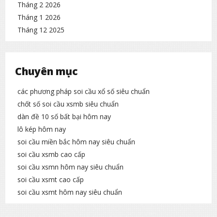
Tháng 2 2026
Tháng 1 2026
Tháng 12 2025
Chuyên mục
các phương pháp soi cầu xổ số siêu chuẩn
chốt số soi cầu xsmb siêu chuẩn
dàn đề 10 số bất bại hôm nay
lô kép hôm nay
soi cầu miền bắc hôm nay siêu chuẩn
soi cầu xsmb cao cấp
soi cầu xsmn hôm nay siêu chuẩn
soi cầu xsmt cao cấp
soi cầu xsmt hôm nay siêu chuẩn