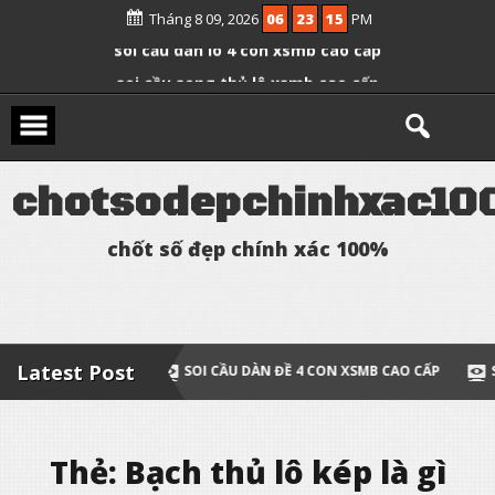
Skip
Tháng 8 09, 2026
06
23
15
PM
soi cầu dàn lô 6 con xsmb cao cấp
to
content
soi cầu dàn lô 4 con xsmb cao cấp
soi cầu song thủ lô xsmb cao cấp
soi cầu dàn đề 10 con xsmb cao cấp
soi cầu bạch thủ 3 càng xsmb cao cấp
c
h
o
t
s
o
d
e
p
c
h
i
n
h
x
a
c
1
0
c
h
ố
t
s
ố
đ
ẹ
p
c
h
í
n
h
x
á
c
1
0
0
%
Latest Post
XSMB CAO CẤP
SOI CẦU DÀN ĐỀ 4 CON XSMB CAO CẤP
SOI CẦ
Thẻ:
Bạch thủ lô kép là gì