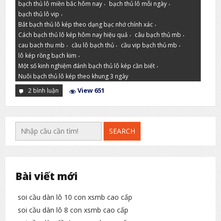
,
,
bạch thủ lô miền bắc hôm nay
bạch thủ lô mỗi ngày
,
bạch thủ lô vip
,
Bắt bạch thủ lô kép theo dạng bạc nhớ chính xác
,
,
Cách bạch thủ lô kép hôm nay hiệu quả
câu bạch thủ mb
,
,
,
cau bach thu mb
cầu lô bạch thủ
cầu vip bạch thủ mb
,
lô kép rồng bạch kim
,
Một số kinh nghiệm đánh bạch thủ lô kép cần biết
Nuôi bạch thủ lô kép theo khung 3 ngày
View 651
2 bình luận
ở
bạch
thủ
lô
kép
chính
xác
SEARCH
100
Bài viết mới
soi cầu dàn lô 10 con xsmb cao cấp
soi cầu dàn lô 8 con xsmb cao cấp