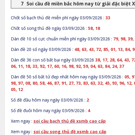
Soi cầu đề miền bắc hôm nay từ giải đặc biệt
Chốt số bạch thủ đề miễn phí ngày 03/09/2026 :
33
Chốt số song thủ đề ngày 03/09/2026 :
58, 18
Dàn đề 10 số cực chuẩn miễn phí ngày 03/09/2026 :
79, 98, 39,
Dàn đề 20 số ngày 03/09/2026 :
48, 63, 43, 72, 85, 01, 13, 84, 9
Dàn đề 36 con số bất bại ngày 03/09/2026
38, 17, 28, 64, 43, 7
06, 11, 18, 33, 92, 17, 60, 16, 98, 92, 59, 04, 63, 84, 24, 37
Dàn đề 50 số bất tử đẹp nhất hôm nay ngày 03/09/2026 :
05, 9
98, 97, 08, 80, 58, 46, 87, 91, 27, 73, 83, 63, 32, 45, 93, 96, 12, 
05, 12
Số đề đầu hôm nay ngày 03/09/2026 :
2
Số đề đuôi hôm nay ngày 03/09/2026 :
4
Xem ngay :
soi cầu bạch thủ đề xsmb cao cấp
Xem ngay :
soi cầu song thủ đề xsmb cao cấp