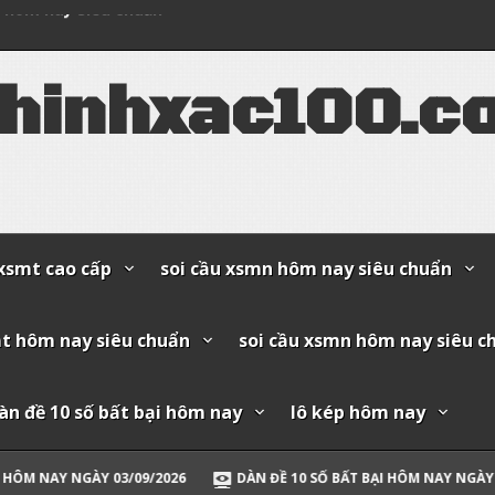
c hôm nay siêu chuẩn
h
i
n
h
x
a
c
1
0
0
.
c
o cấp ngày 03/09/2026
 xsmt cao cấp
soi cầu xsmn hôm nay siêu chuẩn
mt hôm nay siêu chuẩn
soi cầu xsmn hôm nay siêu c
àn đề 10 số bất bại hôm nay
lô kép hôm nay
 03/09/2026
DÀN ĐỀ 10 SỐ BẤT BẠI HÔM NAY NGÀY 03/09/2026