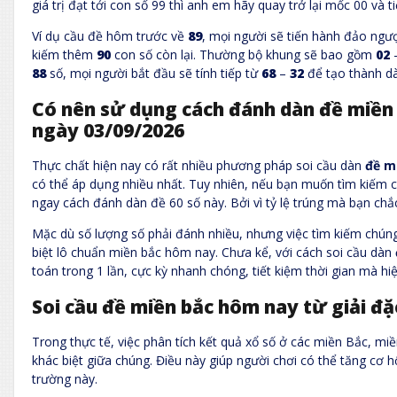
giá trị đạt tới con số 99 thì anh em hãy quay trở lại mốc 00 và 
Ví dụ cầu đề hôm trước về
89
, mọi người sẽ tiến hành đảo ng
kiếm thêm
90
con số còn lại. Thường bộ khung sẽ bao gồm
02
88
số, mọi người bắt đầu sẽ tính tiếp từ
68
–
32
để tạo thành dà
Có nên sử dụng cách đánh dàn đề miền
ngày 03/09/2026
Thực chất hiện nay có rất nhiều phương pháp soi cầu dàn
đề m
có thể áp dụng nhiều nhất. Tuy nhiên, nếu bạn muốn tìm kiếm cơ
ngay cách đánh dàn đề 60 số này. Bởi vì tỷ lệ trúng mà bạn chắ
Mặc dù số lượng số phải đánh nhiều, nhưng việc tìm kiếm chúng
biệt lô chuẩn miền bắc hôm nay. Chưa kể, với cách soi cầu dàn
toán trong 1 lần, cực kỳ nhanh chóng, tiết kiệm thời gian mà 
Soi cầu đề miền bắc hôm nay từ giải đ
Trong thực tế, việc phân tích kết quả xổ số ở các miền Bắc, mi
khác biệt giữa chúng. Điều này giúp người chơi có thể tăng cơ h
trường này.