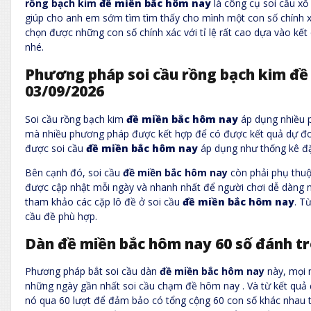
rồng bạch kim
đề miền bắc hôm nay
là công cụ soi cầu xổ
giúp cho anh em sớm tìm tìm thấy cho mình một con số chính xác
chọn được những con số chính xác với tỉ lệ rất cao dựa vào kết
nhé.
Phương pháp soi cầu rồng bạch kim đề
03/09/2026
Soi cầu rồng bạch kim
đề miền bắc hôm nay
áp dụng nhiều 
mà nhiều phương pháp được kết hợp để có được kết quả dự đoá
được soi cầu
đề miền bắc hôm nay
áp dụng như thống kê đặc 
Bên cạnh đó, soi cầu
đề miền bắc hôm nay
còn phải phụ thuộ
được cập nhật mỗi ngày và nhanh nhất để người chơi dễ dàng 
tham khảo các cặp lô đề ở soi cầu
đề miền bắc hôm nay
. T
cầu đề phù hợp.
Dàn đề miền bắc hôm nay 60 số đánh t
Phương pháp bắt soi cầu dàn
đề miền bắc hôm nay
này, mọi 
những ngày gần nhất soi cầu chạm đề hôm nay . Và từ kết quả 
nó qua 60 lượt để đảm bảo có tổng cộng 60 con số khác nhau 