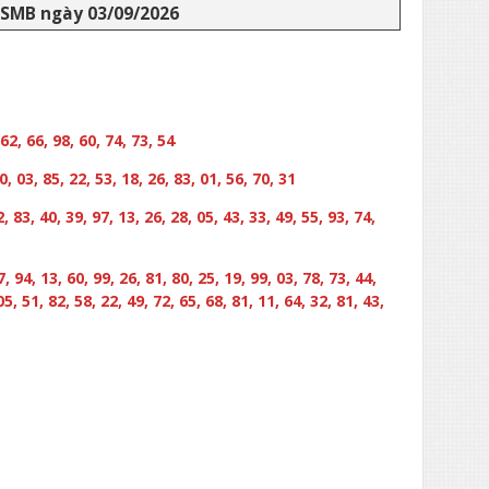
 XSMB ngày 03/09/2026
 62, 66, 98, 60, 74, 73, 54
0, 03, 85, 22, 53, 18, 26, 83, 01, 56, 70, 31
2, 83, 40, 39, 97, 13, 26, 28, 05, 43, 33, 49, 55, 93, 74,
7, 94, 13, 60, 99, 26, 81, 80, 25, 19, 99, 03, 78, 73, 44,
05, 51, 82, 58, 22, 49, 72, 65, 68, 81, 11, 64, 32, 81, 43,