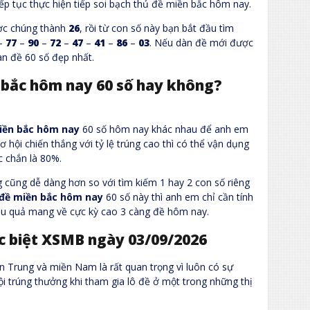
tiếp tục thực hiện tiếp soi bạch thủ đề miền bắc hôm nay.
ược chúng thành
26
, rồi từ con số này bạn bắt đầu tìm
–
77
–
90
–
72
–
47
–
41
–
86
–
03
. Nếu dàn đề mới được
n đề 60 số đẹp nhất.
 bắc hôm nay 60 số hay không?
iền bắc hôm nay
60 số hôm nay khác nhau để anh em
 hội chiến thắng với tỷ lệ trúng cao thì có thể vận dụng
c chắn là 80%.
 cũng dễ dàng hơn so với tìm kiếm 1 hay 2 con số riêng
đề miền bắc hôm nay
60 số này thì anh em chỉ cần tính
hiệu quả mang về cực kỳ cao 3 càng đề hôm nay.
ặc biệt XSMB ngày 03/09/2026
ền Trung và miền Nam là rất quan trọng vì luôn có sự
ội trúng thưởng khi tham gia lô đề ở một trong những thị