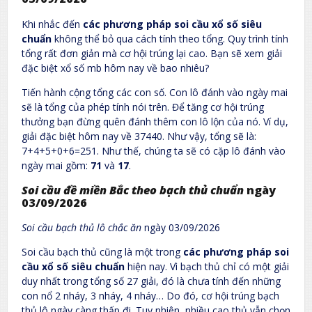
Khi nhắc đến
các phương pháp soi cầu xổ số siêu
chuẩn
không thể bỏ qua cách tính theo tổng. Quy trình tính
tổng rất đơn giản mà cơ hội trúng lại cao. Bạn sẽ xem giải
đặc biệt xổ số mb hôm nay về bao nhiêu?
Tiến hành cộng tổng các con số. Con lô đánh vào ngày mai
sẽ là tổng của phép tính nói trên. Để tăng cơ hội trúng
thưởng bạn đừng quên đánh thêm con lô lộn của nó. Ví dụ,
giải đặc biệt hôm nay về 37440. Như vậy, tổng sẽ là:
7+4+5+0+6=251. Như thế, chúng ta sẽ có cặp lô đánh vào
ngày mai gồm:
71
và
17
.
Soi cầu đề miền Bắc theo bạch thủ chuẩn
ngày
03/09/2026
Soi cầu bạch thủ lô chắc ăn
ngày 03/09/2026
Soi cầu bạch thủ cũng là một trong
các phương pháp soi
cầu xổ số siêu chuẩn
hiện nay. Vì bạch thủ chỉ có một giải
duy nhất trong tổng số 27 giải, đó là chưa tính đến những
con nổ 2 nháy, 3 nháy, 4 nháy… Do đó, cơ hội trúng bạch
thủ lô ngày càng thấp đi. Tuy nhiên, nhiều cao thủ vẫn chọn