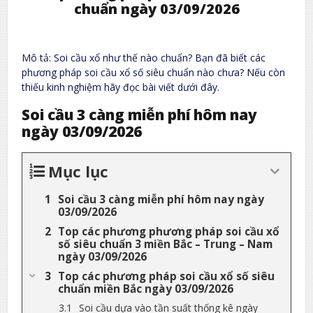
chuẩn ngày 03/09/2026
Mô tả: Soi cầu xổ như thế nào chuẩn? Bạn đã biết các
phương pháp soi cầu xổ số siêu chuẩn nào chưa? Nếu còn
thiếu kinh nghiệm hãy đọc bài viết dưới đây.
Soi cầu 3 càng miễn phí hôm nay
ngày 03/09/2026
Mục lục
Soi cầu 3 càng miễn phí hôm nay ngày
03/09/2026
Top các phương phương pháp soi cầu xổ
số siêu chuẩn 3 miền Bắc – Trung – Nam
ngày 03/09/2026
Top các phương pháp soi cầu xổ số siêu
chuẩn miền Bắc ngày 03/09/2026
Soi cầu dựa vào tần suất thống kê ngày