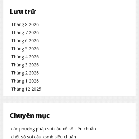
Lưu trữ
Tháng 8 2026
Tháng 7 2026
Tháng 6 2026
Tháng 5 2026
Tháng 4 2026
Tháng 3 2026
Tháng 2 2026
Tháng 1 2026
Tháng 12 2025
Chuyên mục
các phương pháp soi cầu xổ số siêu chuẩn
chốt số soi cầu xsmb siêu chuẩn