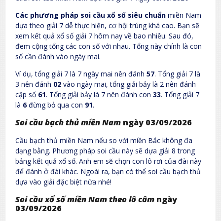
Các phương pháp soi cầu xổ số siêu chuẩn
miền Nam
dựa theo giải 7 dễ thực hiện, cơ hội trúng khá cao. Bạn sẽ
xem kết quả xổ số giải 7 hôm nay về bao nhiêu. Sau đó,
đem cộng tổng các con số với nhau. Tổng này chính là con
số cần đánh vào ngày mai.
Ví dụ, tổng giải 7 là 7 ngày mai nên đánh
57
. Tổng giải 7 là
3 nên đánh
02
vào ngày mai, tổng giải bảy là 2 nên đánh
cặp số
61
. Tổng giải bảy là 7 nên đánh con
33
. Tổng giải 7
là
6
đừng bỏ qua con
91
.
Soi cầu bạch thủ miền Nam
ngày 03/09/2026
Cầu bạch thủ miền Nam nếu so với miền Bắc không đa
dạng bằng. Phương pháp soi cầu này sẽ dựa giải 8 trong
bảng kết quả xổ số. Anh em sẽ chọn con lô rơi của đài này
để đánh ở đài khác. Ngoài ra, bạn có thể soi cầu bạch thủ
dựa vào giải đặc biệt nữa nhé!
Soi cầu xổ số miền Nam theo lô câm
ngày
03/09/2026