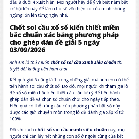
đầu 8 đuôi 4 xuất hiện. Mọi người hãy để ý và biết nắm bắt
cơ hội lớn này để làm cho số vốn hiện có của mình không
ngừng lớn lên từng ngày nhé.
Chốt soi cầu xổ số kiến thiết miền
bắc chuẩn xác bằng phương pháp
cho ghép dàn đề giải 5 ngày
03/09/2026
Anh em lô thủ muốn
chốt số soi cầu xsmb siêu chuẩn
thì
tuyệt đối không nên ham chơi
Kết quả giải 5 cũng là 1 trong những giải mà anh em có thể
tiến hành soi cầu chốt số. Do đó, mọi người khi tham gia lô
đề xổ số miền bắc kiến thiết cầu cần lưu ý để tiến hành
ghép dàn đề và chọn số chuẩn chơi cho ngày tiếp theo.
Hiệu quả có thể trúng cầu của phương pháp bắt số này
được các giới chuyên môn trong lô đề đánh giá xấp xỉ tới
100%.
Đối với cách
chốt số soi cầu xsmb siêu chuẩn
này, mọi
người chỉ cần lấy hết những con số ở ngoài cùng của kết