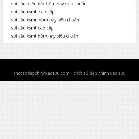
soi cầu miền bắc hôm nay siêu chuẩn
soi cầu xsmb cao cấp
soi cầu xsmn hôm nay siêu chuẩn
soi cầu xsmt cao cấp
soi cầu xsmt hôm nay siêu chuẩn
chotsodepchinhxac100.com - chốt số đẹp chính xác 100