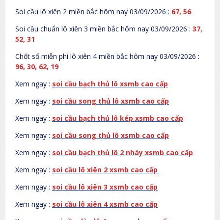
Soi cầu lô xiên 2 miền bắc hôm nay 03/09/2026 :
67, 56
Soi cầu chuẩn lô xiên 3 miền bắc hôm nay 03/09/2026 :
37,
52, 31
Chốt số miễn phí lô xiên 4 miền bắc hôm nay 03/09/2026 :
96, 30, 62, 19
Xem ngay :
soi cầu bạch thủ lô xsmb cao cấp
Xem ngay :
soi cầu song thủ lô xsmb cao cấp
Xem ngay :
soi cầu bạch thủ lô kép xsmb cao cấp
Xem ngay :
soi cầu song thủ lô xsmb cao cấp
Xem ngay :
soi cầu bạch thủ lô 2 nháy xsmb cao cấp
Xem ngay :
soi cầu lô xiên 2 xsmb cao cấp
Xem ngay :
soi cầu lô xiên 3 xsmb cao cấp
Xem ngay :
soi cầu lô xiên 4 xsmb cao cấp