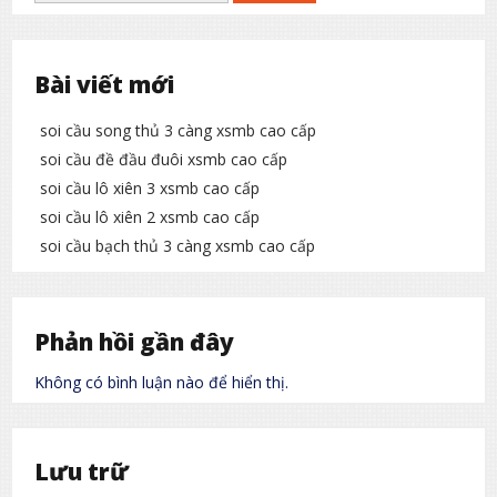
Bài viết mới
soi cầu song thủ 3 càng xsmb cao cấp
soi cầu đề đầu đuôi xsmb cao cấp
soi cầu lô xiên 3 xsmb cao cấp
soi cầu lô xiên 2 xsmb cao cấp
soi cầu bạch thủ 3 càng xsmb cao cấp
Phản hồi gần đây
Không có bình luận nào để hiển thị.
Lưu trữ