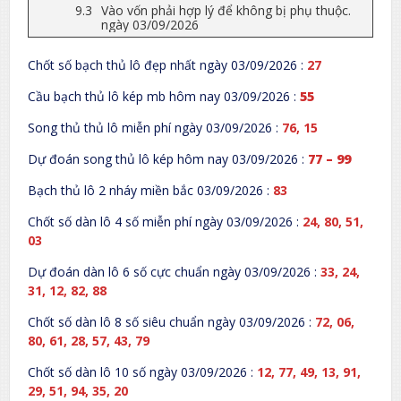
Vào vốn phải hợp lý để không bị phụ thuộc.
ngày 03/09/2026
Chốt số bạch thủ lô đẹp nhất ngày 03/09/2026 :
27
Cầu bạch thủ lô kép mb hôm nay 03/09/2026 :
55
Song thủ thủ lô miễn phí ngày 03/09/2026 :
76, 15
Dự đoán song thủ lô kép hôm nay 03/09/2026 :
77 – 99
Bạch thủ lô 2 nháy miền bắc 03/09/2026 :
83
Chốt số dàn lô 4 số miễn phí ngày 03/09/2026 :
24, 80, 51,
03
Dự đoán dàn lô 6 số cực chuẩn ngày 03/09/2026 :
33, 24,
31, 12, 82, 88
Chốt số dàn lô 8 số siêu chuẩn ngày 03/09/2026 :
72, 06,
80, 61, 28, 57, 43, 79
Chốt số dàn lô 10 số ngày 03/09/2026 :
12, 77, 49, 13, 91,
29, 51, 94, 35, 20