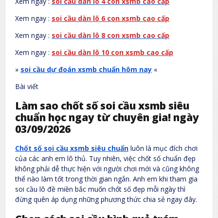
Xem ngay :
soi cầu dàn lô 4 con xsmb cao cấp
Xem ngay :
soi cầu dàn lô 6 con xsmb cao cấp
Xem ngay :
soi cầu dàn lô 8 con xsmb cao cấp
Xem ngay :
soi cầu dàn lô 10 con xsmb cao cấp
»
soi cầu dự đoán xsmb chuẩn hôm nay
«
Bài viết
Làm sao chốt số soi cầu xsmb siêu
chuẩn học ngay từ chuyên gia! ngày
03/09/2026
Chốt số soi cầu xsmb siêu chuẩn
luôn là mục đích chơi
của các anh em lô thủ. Tuy nhiên, việc chốt số chuẩn đẹp
không phải dễ thực hiện với người chơi mới và cũng không
thể nào làm tốt trong thời gian ngắn. Anh em khi tham gia
soi cầu lô đề miền bắc muốn chốt số đẹp mỗi ngày thì
đừng quên áp dụng những phương thức chia sẻ ngay đây.