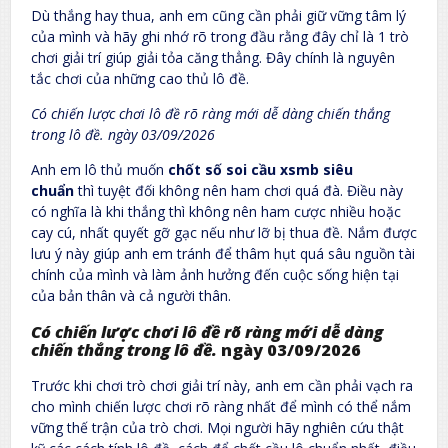
Dù thắng hay thua, anh em cũng cần phải giữ vững tâm lý
của mình và hãy ghi nhớ rõ trong đầu rằng đây chỉ là 1 trò
chơi giải trí giúp giải tỏa căng thẳng. Đây chính là nguyên
tắc chơi của những cao thủ lô đề.
Có chiến lược chơi lô đề rõ ràng mới dễ dàng chiến thắng
trong lô đề. ngày 03/09/2026
Anh em lô thủ muốn
chốt số soi cầu xsmb siêu
chuẩn
thì tuyệt đối không nên ham chơi quá đà. Điều này
có nghĩa là khi thắng thì không nên ham cược nhiều hoặc
cay cú, nhất quyết gỡ gạc nếu như lỡ bị thua đề. Nắm được
lưu ý này giúp anh em tránh để thâm hụt quá sâu nguồn tài
chính của mình và làm ảnh hưởng đến cuộc sống hiện tại
của bản thân và cả người thân.
Có chiến lược chơi lô đề rõ ràng mới dễ dàng
chiến thắng trong lô đề.
ngày 03/09/2026
Trước khi chơi trò chơi giải trí này, anh em cần phải vạch ra
cho mình chiến lược chơi rõ ràng nhất để mình có thể nắm
vững thế trận của trò chơi. Mọi người hãy nghiên cứu thật