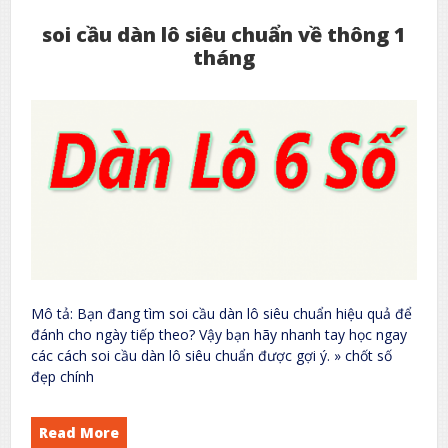
soi cầu dàn lô siêu chuẩn về thông 1
tháng
Mô tả: Bạn đang tìm soi cầu dàn lô siêu chuẩn hiệu quả để
đánh cho ngày tiếp theo? Vậy bạn hãy nhanh tay học ngay
các cách soi cầu dàn lô siêu chuẩn được gợi ý. » chốt số
đẹp chính
Read More