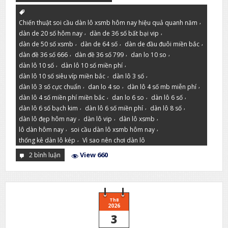
,
Chiến thuật soi cầu dàn lô xsmb hôm nay hiệu quả quanh năm
,
,
dàn de 20 số hôm nay
dàn de 36 số bất bại vip
,
,
,
dàn de 50 số xsmb
dàn de 64 số
dàn de đầu đuôi miền bắc
,
,
,
dàn đề 36 số 666
dàn đề 36 số 799
dan lo 10 so
,
,
dàn lô 10 số
dàn lô 10 số miền phí
,
,
dàn lô 10 số siêu víp miền bắc
dàn lô 3 số
,
,
,
dàn lô 3 số cực chuẩn
dan lo 4 so
dàn lô 4 số mb miễn phí
,
,
,
dàn lô 4 số miền phí miền bắc
dan lo 6 so
dàn lô 6 số
,
,
,
dàn lô 6 số bạch kim
dàn lô 6 số miền phí
dàn lô 8 số
,
,
,
dàn lô đẹp hôm nay
dàn lô vip
dàn lô xsmb
,
,
lô dàn hôm nay
soi cầu dàn lô xsmb hôm nay
,
thống kê dàn lô kép
Vì sao nên chơi dàn lô
View 660
2 bình luận
ở
soi
cầu
dàn
lô
xsmb
hôm
nay
Th8
chính
2026
xác
3
nhất