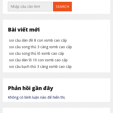
siêu
chuẩn
SEARCH
về
thông
1
tháng
Bài viết mới
soi cầu dàn đề 8 con xsmb cao cấp
soi cầu song thủ 3 càng xsmb cao cấp
soi cầu song thủ lô xsmb cao cấp
soi cầu dàn lô 10 con xsmb cao cấp
soi cầu bạch thủ 3 càng xsmb cao cấp
Phản hồi gần đây
Không có bình luận nào để hiển thị.