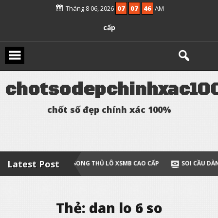
Skip
soi cầu bạch thủ lô kép xsmb cao cấp
Tháng 8 06, 2026
07
07
46
AM
to
content
soi cầu bạch thủ lô 2 nháy xsmb cao
cấp
soi cầu dàn lô 4 con xsmb cao cấp
soi cầu dàn lô 6 con xsmb cao cấp
soi cầu dàn đề 6 con xsmb cao cấp
c
h
o
t
s
o
d
e
p
c
h
i
n
h
x
a
c
1
0
c
h
ố
t
s
ố
đ
ẹ
p
c
h
í
n
h
x
á
c
1
0
0
%
Latest Post
SOI CẦU SONG THỦ LÔ XSMB CAO CẤP
SOI CẦU DÀN LÔ 10 CON XS
Thẻ:
dan lo 6 so