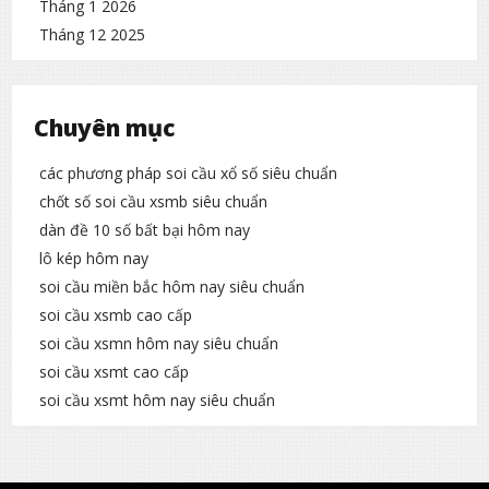
Tháng 1 2026
Tháng 12 2025
Chuyên mục
các phương pháp soi cầu xổ số siêu chuẩn
chốt số soi cầu xsmb siêu chuẩn
dàn đề 10 số bất bại hôm nay
lô kép hôm nay
soi cầu miền bắc hôm nay siêu chuẩn
soi cầu xsmb cao cấp
soi cầu xsmn hôm nay siêu chuẩn
soi cầu xsmt cao cấp
soi cầu xsmt hôm nay siêu chuẩn