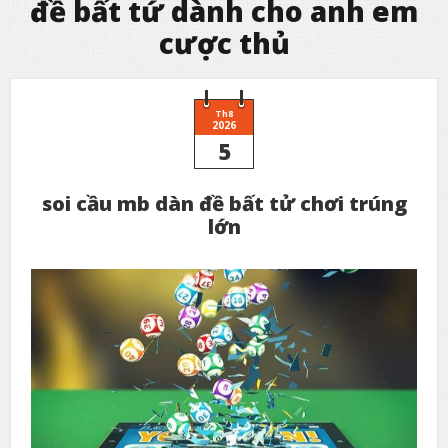
đề bất tứ dành cho anh em
cược thủ
Th8
2026
5
soi cầu mb dàn đề bất tử chơi trúng
lớn