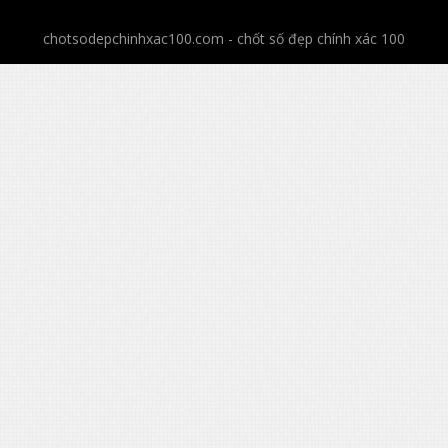
chotsodepchinhxac100.com - chốt số đẹp chính xác 100