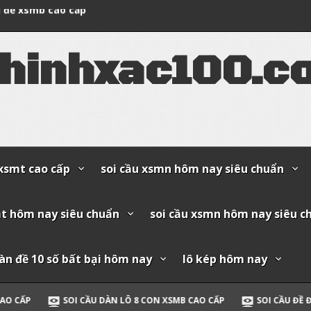
6 con xsmb cao cấp
ủ đề xsmb cao cấp
 con xsmb cao cấp
h
i
n
h
x
a
c
1
0
0
.
c
 lô xsmb cao cấp
 xsmt cao cấp
soi cầu xsmn hôm nay siêu chuẩn
mt hôm nay siêu chuẩn
soi cầu xsmn hôm nay siêu c
àn đề 10 số bất bại hôm nay
lô kép hôm nay
CẦU DÀN LÔ 8 CON XSMB CAO CẤP
SOI CẦU ĐỀ ĐẦU ĐUÔI XSMB CAO