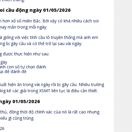
oi cầu động ngày 01/05/2026
n hơn xổ số miền Bắc. Bởi vậy có khá nhiều cách soi
may mắn trong mỗi ngày.
giống với việc tính cầu lô truyền thống mà anh em
 bị gãy cầu và có thể trở lại sau vài ngày.
g được thực hiện như sau:
ngày
hành con số tự chọn đánh.
lại để đánh đề
ất hiện ăn trong vài ngày rồi bị gãy cầu. Nhiều trường
ng kê các giải trong XSMT liên tục là điều cần thiết.
 ngày 01/05/2026
 thủ, đồng thời độ chính xác của nó là rất cao nhưng
kiểu gì cũng trúng.
026