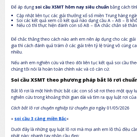
Để áp dụng
soi cầu XSMT hôm nay siêu chuẩn
bằng cách tín
Cập nhật liên tục các giải thưởng xổ số miền Trung hàng ngà
Soi các kết quả xem có kết quả nào dạng cầu A – AB – B kh
Nếu có thì thực hiện đánh con số AB – BA chắc chắn sẽ thắ
Để chắc thắng theo cách nào anh em nên áp dụng cho các giải 4,
gia thì cách đánh quả trám ở các giải trên tỷ lệ trúng vô cùng 
nhiều.
Nếu anh em nghiên cứu và theo dõi liên tục kết quả soi cầu 
chúng tôi nói là hoàn toàn chính xác và có căn cứ.
Soi cầu XSMT theo phương pháp bắt lô rơi chuẩ
Bắt lô rơi là một hình thức bắt các con số sẽ rơi theo một quy 
nghiên cứu trong khoảng thời gian dài và tìm ra quy luật rơi của
Cách bắt lô rơi chuyên nghiệp từ chuyên gia
ngày 01/05/2026
»
soi cầu 3 càng miền Bắc
«
Dưới đây là những quy luật lô rơi mà mọi anh em lô thủ đều cần
phát nào: nhanh tay nhận cầu đẹp: