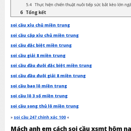
Thực hiện chiến thuật nuôi tiếp sức bắt kèo lớn n
Tổng kết
soi cầu xỉu chủ miền trung
soi cầu cặp xỉu chủ miền trung
soi cầu đặc biệt miền trung
soi cầu giải 8 miền trung
soi cầu đầu đuôi đặc biệt miền trung
soi cầu đầu đuôi giải 8 miền trung
soi cầu bao lô miền trung
soi cầu lô 3 số miền trung
soi cầu song thủ lô miền trung
»
soi cầu 247 chính xác 100
«
Mách anh em cách soi cầu xsmt hôm na