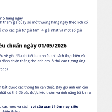
7h15 hàng ngày
nh tham gia quay số mở thưởng hàng ngày theo lịch cố
 cho các giải từ giải tám -> giải nhất và một số giải
êu chuẩn ngày 01/05/2026
 về giải đấu chi tiết bao nhiêu thì cách thực hiện và
i dành chiến thắng cho anh em lô thủ cao tương ứng.
/2026
 bắt được các thông tin cần thiết. Bây giờ anh em cần
nhất có thể để bắt được kèo thơm và rinh nặng túi khi ra
ược các mẹo và cách
soi cầu xsmt hôm nay siêu
 chiến thắng.