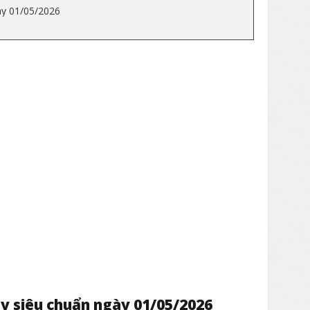
gày 01/05/2026
y siêu chuẩn ngày 01/05/2026