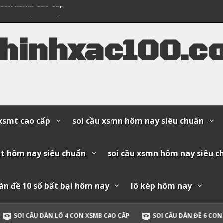
 con xsmb cao cấp
6 con xsmb cao cấp
8 con xsmb cao cấp
h
i
n
h
x
a
c
1
0
0
.
c
ủ lô kép xsmb cao cấp
0 con xsmb cao cấp
ủ 3 càng xsmb cao cấp
 xsmt cao cấp
soi cầu xsmn hôm nay siêu chuẩn
mt hôm nay siêu chuẩn
soi cầu xsmn hôm nay siêu c
àn đề 10 số bất bại hôm nay
lô kép hôm nay
ON XSMB CAO CẤP
SOI CẦU DÀN ĐỀ 6 CON XSMB CAO CẤP
SOI