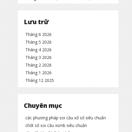
Lưu trữ
Tháng 6 2026
Tháng 5 2026
Tháng 4 2026
Tháng 3 2026
Tháng 2 2026
Tháng 1 2026
Tháng 12 2025
Chuyên mục
các phương pháp soi cầu xổ số siêu chuẩn
chốt số soi cầu xsmb siêu chuẩn