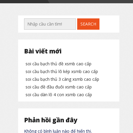
SEARCH
Bài viết mới
soi cầu bạch thủ đề xsmb cao cấp
soi cầu bạch thủ lô kép xsmb cao cấp
soi cầu bạch thủ 3 càng xsmb cao cấp
soi cầu đề đầu đuôi xsmb cao cấp
soi cầu dàn lô 4 con xsmb cao cấp
Phản hồi gần đây
Không có bình luận nào để hiển thị.