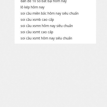
dàn đề 10 số bất bại hôm nay
lô kép hôm nay
soi cầu miền bắc hôm nay siêu chuẩn
soi cầu xsmb cao cấp
soi cầu xsmn hôm nay siêu chuẩn
soi cầu xsmt cao cấp
soi cầu xsmt hôm nay siêu chuẩn