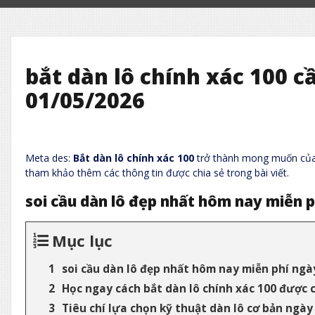
bắt dàn lô chính xác 100 
01/05/2026
Meta des:
Bắt dàn lô chính xác 100
trở thành mong muốn của b
tham khảo thêm các thông tin được chia sẻ trong bài viết.
soi cầu dàn lô đẹp nhất hôm nay miễn 
Mục lục
soi cầu dàn lô đẹp nhất hôm nay miễn phí ngà
Học ngay cách bắt dàn lô chính xác 100 được 
Tiêu chí lựa chọn kỹ thuật dàn lô cơ bản ngày