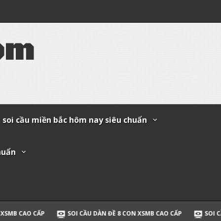
o
m
soi cầu miền bắc hôm nay siêu chuẩn
huẩn
 CẦU DÀN ĐỀ 8 CON XSMB CAO CẤP
SOI CẦU SONG THỦ LÔ KÉP XS