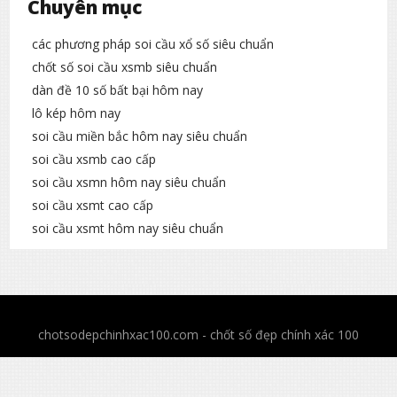
Chuyên mục
các phương pháp soi cầu xổ số siêu chuẩn
chốt số soi cầu xsmb siêu chuẩn
dàn đề 10 số bất bại hôm nay
lô kép hôm nay
soi cầu miền bắc hôm nay siêu chuẩn
soi cầu xsmb cao cấp
soi cầu xsmn hôm nay siêu chuẩn
soi cầu xsmt cao cấp
soi cầu xsmt hôm nay siêu chuẩn
chotsodepchinhxac100.com - chốt số đẹp chính xác 100