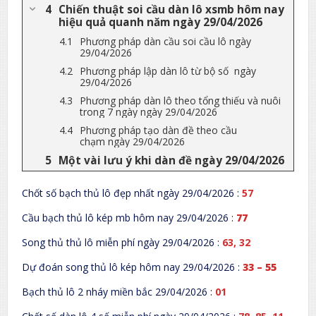
Chiến thuật soi cầu dàn lô xsmb hôm nay
hiệu quả quanh năm ngày 29/04/2026
Phương pháp dàn cầu soi cầu lô ngày
29/04/2026
Phương pháp lập dàn lô từ bộ số ngày
29/04/2026
Phương pháp dàn lô theo tổng thiếu và nuôi
trong 7 ngày ngày 29/04/2026
Phương pháp tạo dàn đề theo cầu
chạm ngày 29/04/2026
Một vài lưu ý khi dàn đề ngày 29/04/2026
Chốt số bạch thủ lô đẹp nhất ngày 29/04/2026 :
57
Cầu bạch thủ lô kép mb hôm nay 29/04/2026 :
77
Song thủ thủ lô miễn phí ngày 29/04/2026 :
63, 32
Dự đoán song thủ lô kép hôm nay 29/04/2026 :
33 – 55
Bạch thủ lô 2 nháy miền bắc 29/04/2026 :
01