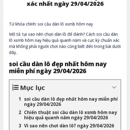
xác nhất ngày 29/04/2026
Từ khóa chính: soi cầu dàn lô xsmb hôm nay
Mô tả: tại sao nên chọn dàn lô để đánh? Cách soi cầu dàn
lô xsmb hôm nay hiệu quả quanh năm và cực kỳ chuẩn xác
mà không phải người chơi nào cũng biết đến trong bài dưới
đây.
soi cầu dàn lô đẹp nhất hôm nay
miễn phí ngày 29/04/2026
Mục lục
soi cầu dàn lô đẹp nhất hôm nay miễn phí
ngày 29/04/2026
Chiến thuật soi cầu dàn lô xsmb hôm nay
hiệu quả quanh năm ngày 29/04/2026
Vì sao nên chơi dàn lô? ngày 29/04/2026