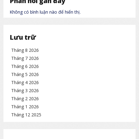
Phản hồi gần đây
Không có bình luận nào để hiển thị.
Lưu trữ
Tháng 8 2026
Tháng 7 2026
Tháng 6 2026
Tháng 5 2026
Tháng 4 2026
Tháng 3 2026
Tháng 2 2026
Tháng 1 2026
Tháng 12 2025