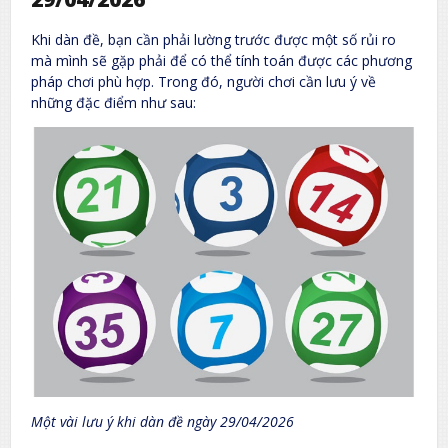
Khi dàn đề, bạn cần phải lường trước được một số rủi ro
mà mình sẽ gặp phải để có thể tính toán được các phương
pháp chơi phù hợp. Trong đó, người chơi cần lưu ý về
những đặc điểm như sau:
Một vài lưu ý khi dàn đề ngày 29/04/2026