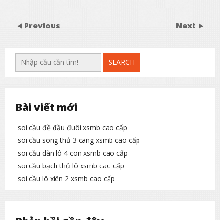
Previous
Next
SEARCH
Bài viết mới
soi cầu đề đầu đuôi xsmb cao cấp
soi cầu song thủ 3 càng xsmb cao cấp
soi cầu dàn lô 4 con xsmb cao cấp
soi cầu bạch thủ lô xsmb cao cấp
soi cầu lô xiên 2 xsmb cao cấp