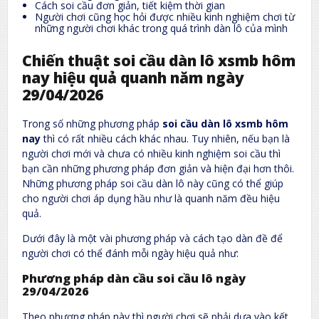
Cách soi cầu đơn giản, tiết kiệm thời gian
Người chơi cũng học hỏi được nhiều kinh nghiệm chơi từ
những người chơi khác trong quá trình dàn lô của mình
Chiến thuật soi cầu dàn lô xsmb hôm
nay hiệu quả quanh năm ngày
29/04/2026
Trong số những phương pháp
soi cầu dàn lô xsmb hôm
nay
thì có rất nhiều cách khác nhau. Tuy nhiên, nếu bạn là
người chơi mới và chưa có nhiều kinh nghiệm soi cầu thì
bạn cần những phương pháp đơn giản và hiện đại hơn thôi.
Những phương pháp soi cầu dàn lô này cũng có thể giúp
cho người chơi áp dụng hầu như là quanh năm đều hiệu
quả.
Dưới đây là một vài phương pháp và cách tạo dàn đề để
người chơi có thể đánh mỗi ngày hiệu quả như:
Phương pháp dàn cầu soi cầu lô ngày
29/04/2026
Theo phương pháp này thì người chơi sẽ phải dựa vào kết