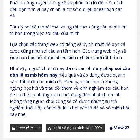
Phải thường xuyên thống kê và phân tích lô đề một cách
đều đặn hơn vì đây chính là cơ sở dữ liệu ddeer bạn dàn
đề
Tâm lý soi cầu thoải mái và người chơi cũng cần phải kiên
trì hơn trong việc soi cầu của mình
Lựa chọn các trang web có tiếng và uy tín nhất để bạn cá
cược cũng như soi cầu an tâm hơn. Các trang web này sẽ
giúp bạn học hỏi được nhiều kinh nghiệm chơi rất bổ ích
Như vậy, người chơi từ nay đã có các phương pháp
soi cầu
dàn lô xsmb hôm nay
hiệu quả và áp dụng được quanh
năm tốt nhất cho mình rồi. Điều bạn cần làm là không
ngừng học hỏi và trau dồi thêm về kinh nghiệm soi cầu hơn
để có thể có những cách chơi đúng đắn nhất cho mình.
Mòng rằng người chơi cũng sẽ có được những sự trải
nghiệm thật hấp dẫn nhất khi chơi dàn lô đề xổ số miền bắc
này nhé.
Chưa phân loại
View 27
chốt số đẹp chính xác 100%