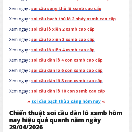
Xem ngay :
soi cầu song thủ lô xsmb cao cấp
Xem ngay :
soi cầu bạch thủ lô 2 nháy xsmb cao cấp
Xem ngay :
soi cầu lô xiên 2 xsmb cao cấp
Xem ngay :
soi cầu lô xiên 3 xsmb cao cấp
Xem ngay :
soi cầu lô xiên 4 xsmb cao cấp
Xem ngay :
soi cầu dàn lô 4 con xsmb cao cấp
Xem ngay :
soi cầu dàn lô 6 con xsmb cao cấp
Xem ngay :
soi cầu dàn lô 8 con xsmb cao cấp
Xem ngay :
soi cầu dàn lô 10 con xsmb cao cấp
»
soi cầu bạch thủ 3 càng hôm nay
«
Chiến thuật soi cầu dàn lô xsmb hôm
nay hiệu quả quanh năm ngày
29/04/2026