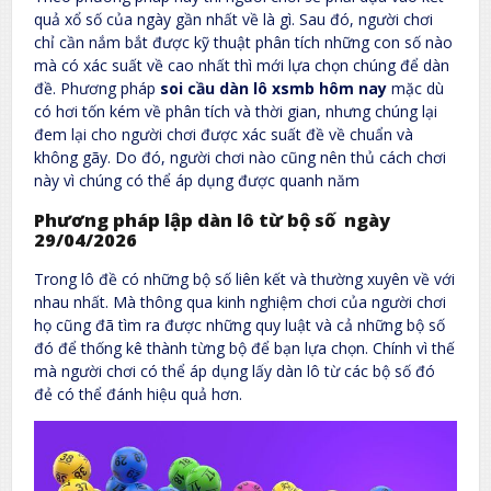
quả xổ số của ngày gần nhất về là gì. Sau đó, người chơi
chỉ cần nắm bắt được kỹ thuật phân tích những con số nào
mà có xác suất về cao nhất thì mới lựa chọn chúng để dàn
đề. Phương pháp
soi cầu dàn lô xsmb hôm nay
mặc dù
có hơi tốn kém về phân tích và thời gian, nhưng chúng lại
đem lại cho người chơi được xác suất đề về chuẩn và
không gãy. Do đó, người chơi nào cũng nên thủ cách chơi
này vì chúng có thể áp dụng được quanh năm
Phương pháp lập dàn lô từ bộ số ngày
29/04/2026
Trong lô đề có những bộ số liên kết và thường xuyên về với
nhau nhất. Mà thông qua kinh nghiệm chơi của người chơi
họ cũng đã tìm ra được những quy luật và cả những bộ số
đó để thống kê thành từng bộ để bạn lựa chọn. Chính vì thế
mà người chơi có thể áp dụng lấy dàn lô từ các bộ số đó
đẻ có thể đánh hiệu quả hơn.