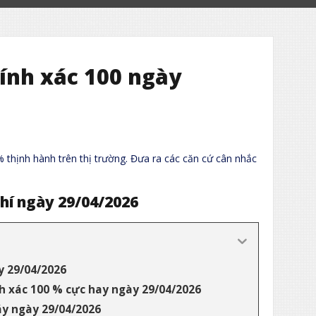
hính xác 100 ngày
 thịnh hành trên thị trường. Đưa ra các căn cứ cân nhắc
phí ngày 29/04/2026
y 29/04/2026
nh xác 100 % cực hay ngày 29/04/2026
áy ngày 29/04/2026