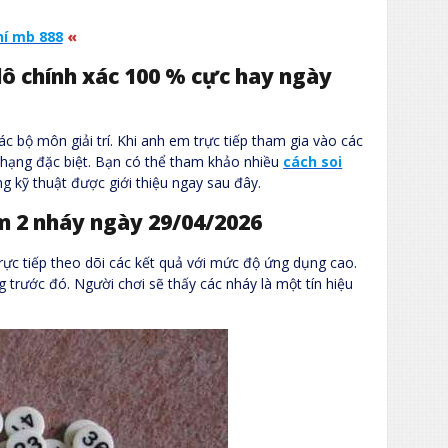
hí mb 888
«
lô chính xác 100 % cực hay ngày
c bộ môn giải trí. Khi anh em trực tiếp tham gia vào các
ố hạng đặc biệt. Bạn có thể tham khảo nhiều
cách soi
ng kỹ thuật được giới thiệu ngay sau đây.
m 2 nháy ngày 29/04/2026
ực tiếp theo dõi các kết quả với mức độ ứng dụng cao.
g trước đó. Người chơi sẽ thấy các nháy là một tín hiệu