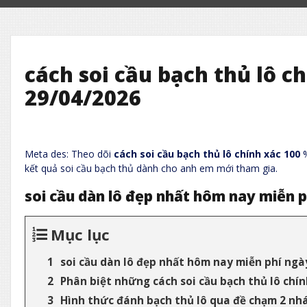
cách soi cầu bạch thủ lô c
29/04/2026
Meta des: Theo dõi
cách soi cầu bạch thủ lô chính xác 100
%
kết quả soi cầu bạch thủ dành cho anh em mới tham gia.
soi cầu dàn lô đẹp nhất hôm nay miễn 
Mục lục
soi cầu dàn lô đẹp nhất hôm nay miễn phí ngà
Phân biệt những cách soi cầu bạch thủ lô chí
Hình thức đánh bạch thủ lô qua đề chạm 2 nh