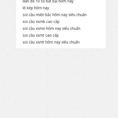
dàn đề 10 số bất bại hôm nay
lô kép hôm nay
soi cầu miền bắc hôm nay siêu chuẩn
soi cầu xsmb cao cấp
soi cầu xsmn hôm nay siêu chuẩn
soi cầu xsmt cao cấp
soi cầu xsmt hôm nay siêu chuẩn