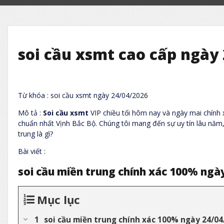
soi cầu xsmt cao cấp ngày
Từ khóa : soi cầu xsmt ngày 24/04/2026
Mô tả :
Soi cầu xsmt
VIP chiều tối hôm nay và ngày mai chính 
chuẩn nhất Vịnh Bắc Bộ. Chúng tôi mang đến sự uy tín lâu năm,
trung là gì?
Bài viết :
soi cầu miền trung chính xác 100% ngà
Mục lục
soi cầu miền trung chính xác 100% ngày 24/04