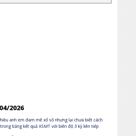
/04/2026
nhiều anh em đam mê xổ số nhưng lại chưa biết cách
trong bảng kết quả XSMT với biên độ 3 kỳ liên tiếp