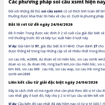
Các phương pháp soi cầu xsmt hiện na
Đối với những đề thủ
soi cầu xsmt
có sở thích tính toán để tìm
thưởng được khai thác tín hiệu về cầu số. Dưới là phương pháp 
Bắt lô rơi từ đề ngày 24/04/2026
Đề ở miền Trung được xác định ở 2 số cuối của giải đặc biệt và g
mở thưởng trước đó và tiếp tục xuất hiện ở lượt này.
Ví dụ:
Giải tám là
97
, giải đặc biệt là 014843. Chọn đánh
27
cho l
được thống kê trong top những cặp số về nhiều nhất trong khoả
soi cau mb, w2888, dự đoán xổ số miền bắc, soi cau xsmb win2
doan xo so, du doan mb, rong bạch kim,soi cầu miền bắc, soi 
kim 666, soi cau 888 . cau mb, soi cau wap, soi cau mb rong ba
xsmb win2888
Liên kết cầu từ giải đặc biệt ngày 24/04/2026
Đây là cách chốt số mà người chơi cần phải theo dõi vị trí cầu đ
cao nhất gãy ở lượt đó, hãy chú ý 2 vị trí tạo cầu và liên kết v
Ví dụ:
Cầu biên độ cao nhất đã gãy hôm nay có từ vị trí G00.1 (Số