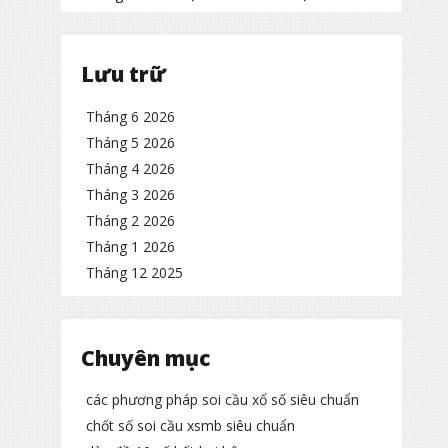
Lưu trữ
Tháng 6 2026
Tháng 5 2026
Tháng 4 2026
Tháng 3 2026
Tháng 2 2026
Tháng 1 2026
Tháng 12 2025
Chuyên mục
các phương pháp soi cầu xổ số siêu chuẩn
chốt số soi cầu xsmb siêu chuẩn