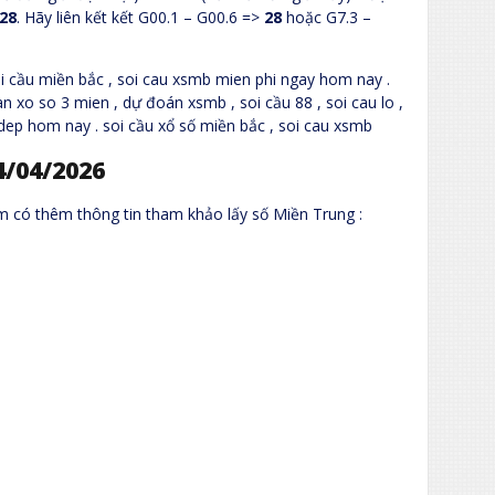
28
. Hãy liên kết kết G00.1 – G00.6 =>
28
hoặc G7.3 –
soi cầu miền bắc , soi cau xsmb mien phi ngay hom nay .
n xo so 3 mien , dự đoán xsmb , soi cầu 88 , soi cau lo ,
 dep hom nay . soi cầu xổ số miền bắc , soi cau xsmb
4/04/2026
m có thêm thông tin tham khảo lấy số Miền Trung :