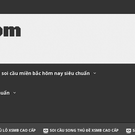
o
m
soi cầu miền bắc hôm nay siêu chuẩn
huẩn
 CẤP
SOI CẦU SONG THỦ ĐỀ XSMB CAO CẤP
SOI CẦU DÀN ĐỀ