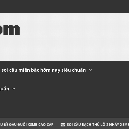
o
m
soi cầu miền bắc hôm nay siêu chuẩn
huẩn
 XSMB CAO CẤP
SOI CẦU BẠCH THỦ LÔ 2 NHÁY XSMB CAO CẤP