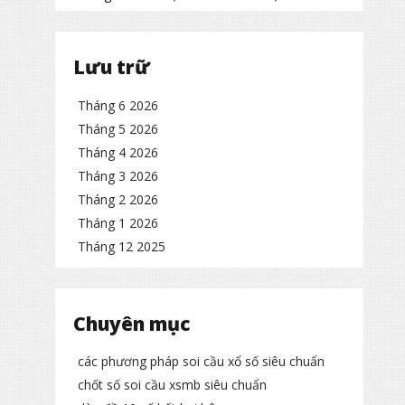
Lưu trữ
Tháng 6 2026
Tháng 5 2026
Tháng 4 2026
Tháng 3 2026
Tháng 2 2026
Tháng 1 2026
Tháng 12 2025
Chuyên mục
các phương pháp soi cầu xổ số siêu chuẩn
chốt số soi cầu xsmb siêu chuẩn