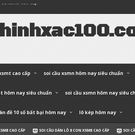
ủ đề xsmb cao cấp
 con xsmb cao cấp
h
i
n
h
x
a
c
1
0
0
.
c
 lô xsmb cao cấp
 xsmt cao cấp
soi cầu xsmn hôm nay siêu chuẩn
mt hôm nay siêu chuẩn
soi cầu xsmn hôm nay siêu c
àn đề 10 số bất bại hôm nay
lô kép hôm nay
SOI CẦU DÀN LÔ 8 CON XSMB CAO CẤP
SOI CẦU ĐỀ ĐẦU ĐUÔI