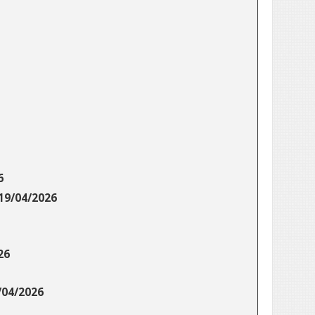
6
19/04/2026
26
/04/2026