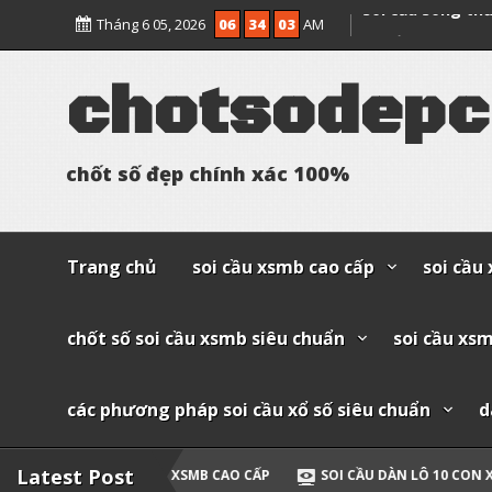
Skip
Tháng 6 05, 2026
06
34
04
AM
to
soi cầu song th
content
soi cầu dàn lô 4
c
h
o
t
s
o
d
e
p
c
soi cầu bạch thủ
c
h
ố
t
s
ố
đ
ẹ
p
c
h
í
n
h
x
á
c
1
0
0
%
Trang chủ
soi cầu xsmb cao cấp
soi cầu
chốt số soi cầu xsmb siêu chuẩn
soi cầu xs
các phương pháp soi cầu xổ số siêu chuẩn
d
Latest Post
LÔ 6 CON XSMB CAO CẤP
SOI CẦU DÀN LÔ 10 CON XSMB CAO CẤP