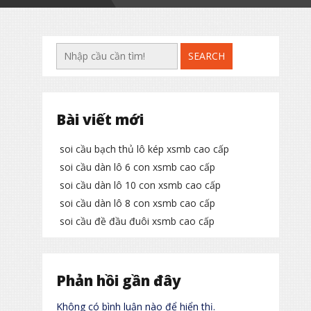
SEARCH
Bài viết mới
soi cầu bạch thủ lô kép xsmb cao cấp
soi cầu dàn lô 6 con xsmb cao cấp
soi cầu dàn lô 10 con xsmb cao cấp
soi cầu dàn lô 8 con xsmb cao cấp
soi cầu đề đầu đuôi xsmb cao cấp
Phản hồi gần đây
Không có bình luận nào để hiển thị.