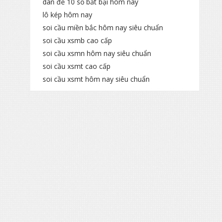
dàn đề 10 số bất bại hôm nay
lô kép hôm nay
soi cầu miền bắc hôm nay siêu chuẩn
soi cầu xsmb cao cấp
soi cầu xsmn hôm nay siêu chuẩn
soi cầu xsmt cao cấp
soi cầu xsmt hôm nay siêu chuẩn